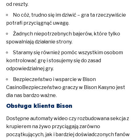
od reszty.
No cóż, trudno się im dziwić – gra ta rzeczywiście
potrafi przyciągnąć uwagę.
Żadnych niepotrzebnych bajerów, które tylko
spowalniają działanie strony.
Staramy się również pomóc wszystkim osobom
kontrolować grę i stosujemy się do zasad
odpowiedzialnej gry.
Bezpieczeństwo i wsparcie w Bison
CasinoBezpieczeństwo graczy w Bison Kasyno jest
dla nas bardzo ważne.
Obsługa klienta Bison
Dostępne automaty wideo czy rozbudowana sekcja z
krupierem na żywo przyciągają zarówno
początkujących, jak i bardziej doświadczonych fanów