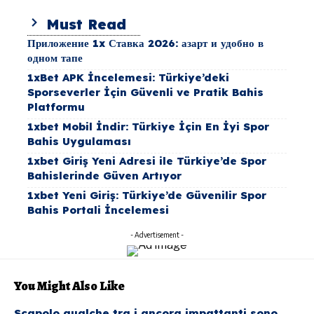
Must Read
Приложение 1x Ставка 2026: азарт и удобно в
одном тапе
1xBet APK İncelemesi: Türkiye’deki
Sporseverler İçin Güvenli ve Pratik Bahis
Platformu
1xbet Mobil İndir: Türkiye İçin En İyi Spor
Bahis Uygulaması
1xbet Giriş Yeni Adresi ile Türkiye’de Spor
Bahislerinde Güven Artıyor
1xbet Yeni Giriş: Türkiye’de Güvenilir Spor
Bahis Portali İncelemesi
- Advertisement -
You Might Also Like
Scapolo qualche tra i ancora impattanti sono