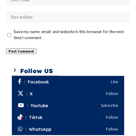
Save my name, email, and website in this browser for the next
time I comment.
Follow US
Facebook
Like
X
Follow
Youtube
Subscribe
Tiktok
Follow
WhatsApp
Follow