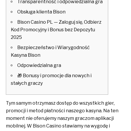
Transparentność i odpowiedzialna gra
Obsługa klienta Bison
Bison Casino PL — Zaloguj się, Odbierz
Kod Promocyjny i Bonus bez Depozytu
2025
Bezpieczeństwo i Wiarygodność
Kasyna Bison
Odpowiedzialna gra
🎁 Bonusy i promocje dla nowych i
stałych graczy
Tym samym otrzymasz dostęp do wszystkich gier,
promocji i metod płatności naszego kasyna. Na ten
moment nie oferujemy naszym graczom aplikacji
mobilnej. W Bison Casino stawiamy na wygodę i