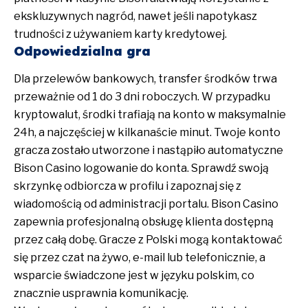
ekskluzywnych nagród, nawet jeśli napotykasz
trudności z używaniem karty kredytowej.
Odpowiedzialna gra
Dla przelewów bankowych, transfer środków trwa
przeważnie od 1 do 3 dni roboczych. W przypadku
kryptowalut, środki trafiają na konto w maksymalnie
24h, a najczęściej w kilkanaście minut. Twoje konto
gracza zostało utworzone i nastąpiło automatyczne
Bison Casino logowanie do konta. Sprawdź swoją
skrzynkę odbiorcza w profilu i zapoznaj się z
wiadomością od administracji portalu. Bison Casino
zapewnia profesjonalną obsługę klienta dostępną
przez całą dobę. Gracze z Polski mogą kontaktować
się przez czat na żywo, e-mail lub telefonicznie, a
wsparcie świadczone jest w języku polskim, co
znacznie usprawnia komunikację.