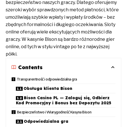
bezpieczeństwo naszych graczy. Dlatego oferujemy
szeroki wybór sprawdzonych metod płatności, które
umożliwiają szybkie wpłaty i wypłaty środków – bez
zbędnych formalności i długiego oczekiwania. Sloty
online oferują wiele ekscytujących możliwości dla
graczy. W kasynie Bison są bardzo różnorodne gier
online, od tych w stylu vintage po te z najwyższej
półki.
Contents
Transparentność i odpowiedzialna gra
Obsługa klienta Bison
Bison Casino PL — Zaloguj się, Odbierz
Kod Promocyjny i Bonus bez Depozytu 2025
Bezpieczeństwo i Wiarygodność Kasyna Bison
Odpowiedzialna gra