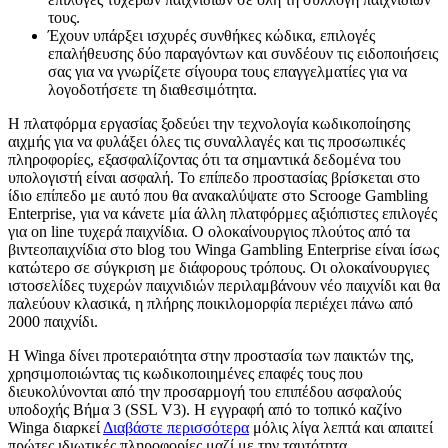
τους.
Έχουν υπάρξει ισχυρές συνθήκες κώδικα, επιλογές
επαλήθευσης δύο παραγόντων και συνδέουν τις ειδοποιήσεις
σας για να γνωρίζετε σίγουρα τους επαγγελματίες για να
λογοδοτήσετε τη διαθεσιμότητα.
Η πλατφόρμα εργασίας ξοδεύει την τεχνολογία κωδικοποίησης
αιχμής για να φυλάξει όλες τις συναλλαγές και τις προσωπικές
πληροφορίες, εξασφαλίζοντας ότι τα σημαντικά δεδομένα του
υπολογιστή είναι ασφαλή. Το επίπεδο προστασίας βρίσκεται στο
ίδιο επίπεδο με αυτό που θα ανακαλύψατε στο Scrooge Gambling
Enterprise, για να κάνετε μία άλλη πλατφόρμες αξιόπιστες επιλογές
για on line τυχερά παιχνίδια. Ο ολοκαίνουργιος πλούτος από τα
βιντεοπαιχνίδια στο blog του Winga Gambling Enterprise είναι ίσως
κατώτερο σε σύγκριση με διάφορους τρόπους. Οι ολοκαίνουργιες
ιστοσελίδες τυχερών παιχνιδιών περιλαμβάνουν νέο παιχνίδι και θα
παλεύουν κλασικά, η πλήρης ποικιλομορφία περιέχει πάνω από
2000 παιχνίδι.
Η Winga δίνει προτεραιότητα στην προστασία των παικτών της,
χρησιμοποιώντας τις κωδικοποιημένες επαφές τους που
διευκολύνονται από την προσαρμογή του επιπέδου ασφαλούς
υποδοχής Βήμα 3 (SSL V3). Η εγγραφή από το τοπικό καζίνο
Winga διαρκεί
Διαβάστε περισσότερα
μόλις λίγα λεπτά και απαιτεί
πρώτες ιδιωτικές πληροφορίες μαζί με την ταυτότητα,