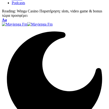
Podcasts
Reading:
Winga Casino Παρατήρηση: slots, video game & bonus
τώρα προσφέρει
Font
Aa
Resizer