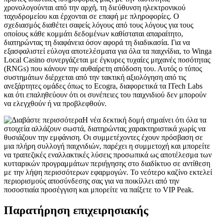
χρονολογούνται από την αρχή, τη διεύθυνση ηλεκτρονικού
ταχυδρομείου και έρχονται σε επαφή με πληροφορίες. Ο
σχεδιασμός διαθέτει σαφείς λόγους από τους λόγους για τους
οποίους κάθε κομμάτι δεδομένων καθίσταται απαραίτητο,
διατηρώντας τη διαφάνεια όσον αφορά τη διαδικασία. Για να
εξασφαλιστεί εύλογα αποτελέσματα για όλα τα παιχνίδια, το Winga
Local Casino συνεργάζεται με έγκυρες τυχαίες μηχανές ποσότητας
(RNGs) που κάνουν την αυθαίρετη απόδοση του. Αυτός ο τύπος
συστημάτων διέρχεται από την τακτική αξιολόγηση από τις
ανεξάρτητες ομάδες όπως το Ecogra, διαφορετικά τα ITech Labs
και ότι επαληθεύουν ότι οι συνέπειες του παιχνιδιού δεν μπορούν
να ελεγχθούν ή να προβλεφθούν.
Η νέα δεκτική δομή σημαίνει ότι όλα τα
στοιχεία αλλάζουν σωστά, διατηρώντας χαρακτηριστικά χωρίς να
θυσιάζουν την εμφάνιση. Οι συμμετέχοντες έχουν πρόσβαση σε
μια πλήρη συλλογή παιχνιδιών, παρέχει η συμμετοχή και μπορείτε
να τραπεζικές εναλλακτικές λύσεις προσωπικά ως αποτέλεσμα των
κυτταρικών προγραμμάτων περιήγησης στο διαδίκτυο σε αντίθεση
με την λήψη περισσότερων εφαρμογών. Το νεότερο καζίνο εκτελεί
περιορισμούς αποσύνδεσης σας για να ποικίλλει από την
ποσοστιαία προσέγγιση και μπορείτε να παίξετε το VIP Peak.
Παρατήρηση επιχειρησιακής