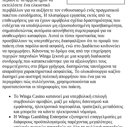
εκτελέσετε ένα ελκυστικό
περιβάλλον για να αυξήσετε τον ενθουσιασμό ενός πραγματικού
πακέτου εισοδήματος. Η πλατφόρμα εργασίας εκτός από τις
επιθεωρήσεις για να έχουν αμφίβολα σχέδια δραστηριότητας που
ενδέχεται να υποδηλώνουν μη εξουσιοδοτημένη προσβασιμότητα,
σηματοδοτώντας αυτόματα ασυνήθιστη συμπεριφορά για να
αναθεωρήσει καταφύγιο. Αυτοί οι τύποι προστασίας που
προσβάλλουν τις υπερτιθέμενες διασφαλίζουν ότι το προφίλ του
παίκτη είναι παρόλα αυτά ασφαλή, ενώ στο Διαδίκτυο κινδυνεύει
να προχωρήσει. Κάνοντας το δρόμο σας από την επιχείρηση
τυχερών παιχνιδιών Winga ξεκινά με μια κομψή διαδικασία
συνδρομής που κατασκευάστηκε για να αξιολογήσει τους
συμμετέχοντες στο βήμα γρήγορα, διατηρώντας ταυτόχρονα τα
απαραίτητα χαρακτηριστικά ασφαλείας. Το ολοκαίνουργιο καζίνο
διατηρεί μια αυστηρή πολιτική απορρήτου που ένα για να
περιγράψει πώς συλλέγονται, χρησιμοποιούνται και
προστατεύονται οι πληροφορίες του παίκτη.
Το Winga Casino κατανοεί μια υπερβολική επιλογή
συμβουλών αμοιβών, μαζί με κάρτες δανεισμού και
εμφάνισης, ηλεκτρονικά πορτοφόλια, τραπεζικές μεταδόσεις
και μπορείτε να κάνετε ηλεκτρονικό νόμισμα.
Η Winga Gambling Enterprise εξυπηρετεί επαγγελματίες με
διάφορους προϋπολογισμούς παρέχοντας μεγαλύτερες
επιλογές τυχερών παιχνιδιών σε όλη τη συλλογή παιχνιδιών