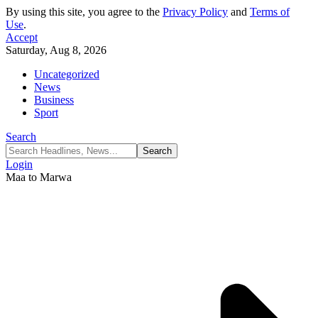
By using this site, you agree to the
Privacy Policy
and
Terms of
Use
.
Accept
Saturday, Aug 8, 2026
Uncategorized
News
Business
Sport
Search
Login
Maa to Marwa