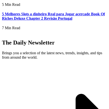
5 Min Read
5 Melhores Slots a dinheiro Real para Jogar acercade Book Of
Riches Deluxe Chapter 2 Revisão Portugal
7 Min Read
The Daily Newsletter
Brings you a selection of the latest news, trends, insights, and tips
from around the world.