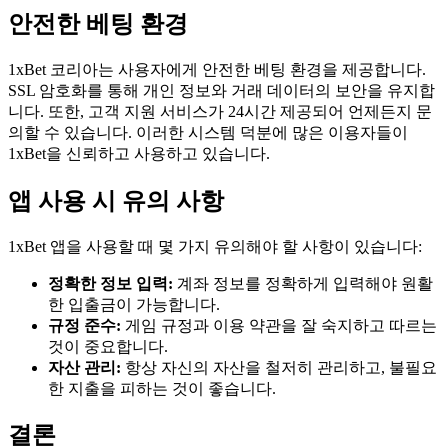
안전한 베팅 환경
1xBet 코리아는 사용자에게 안전한 베팅 환경을 제공합니다.
SSL 암호화를 통해 개인 정보와 거래 데이터의 보안을 유지합
니다. 또한, 고객 지원 서비스가 24시간 제공되어 언제든지 문
의할 수 있습니다. 이러한 시스템 덕분에 많은 이용자들이
1xBet을 신뢰하고 사용하고 있습니다.
앱 사용 시 유의 사항
1xBet 앱을 사용할 때 몇 가지 유의해야 할 사항이 있습니다:
정확한 정보 입력:
계좌 정보를 정확하게 입력해야 원활
한 입출금이 가능합니다.
규정 준수:
게임 규정과 이용 약관을 잘 숙지하고 따르는
것이 중요합니다.
자산 관리:
항상 자신의 자산을 철저히 관리하고, 불필요
한 지출을 피하는 것이 좋습니다.
결론