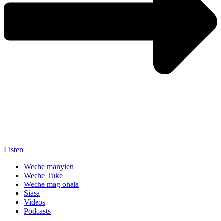
Listen
Weche manyien
Weche Tuke
Weche mag ohala
Siasa
Videos
Podcasts