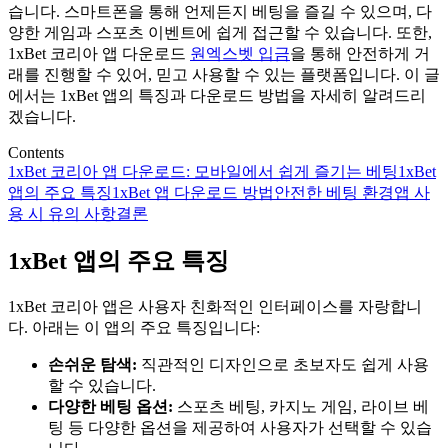
습니다. 스마트폰을 통해 언제든지 베팅을 즐길 수 있으며, 다
양한 게임과 스포츠 이벤트에 쉽게 접근할 수 있습니다. 또한,
1xBet 코리아 앱 다운로드
원엑스벳 입금
을 통해 안전하게 거
래를 진행할 수 있어, 믿고 사용할 수 있는 플랫폼입니다. 이 글
에서는 1xBet 앱의 특징과 다운로드 방법을 자세히 알려드리
겠습니다.
Contents
1xBet 코리아 앱 다운로드: 모바일에서 쉽게 즐기는 베팅
1xBet
앱의 주요 특징
1xBet 앱 다운로드 방법
안전한 베팅 환경
앱 사
용 시 유의 사항
결론
1xBet 앱의 주요 특징
1xBet 코리아 앱은 사용자 친화적인 인터페이스를 자랑합니
다. 아래는 이 앱의 주요 특징입니다:
손쉬운 탐색:
직관적인 디자인으로 초보자도 쉽게 사용
할 수 있습니다.
다양한 베팅 옵션:
스포츠 베팅, 카지노 게임, 라이브 베
팅 등 다양한 옵션을 제공하여 사용자가 선택할 수 있습