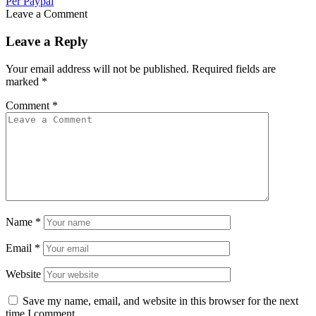
Per Paypal
Leave a Comment
Leave a Reply
Your email address will not be published.
Required fields are
marked
*
Comment
*
Name
*
Email
*
Website
Save my name, email, and website in this browser for the next
time I comment.