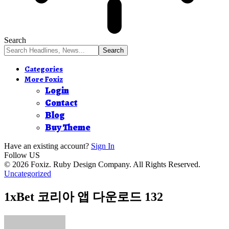
Search
Categories
More Foxiz
Login
Contact
Blog
Buy Theme
Have an existing account?
Sign In
Follow US
© 2026 Foxiz. Ruby Design Company. All Rights Reserved.
Uncategorized
1xBet 코리아 앱 다운로드 132