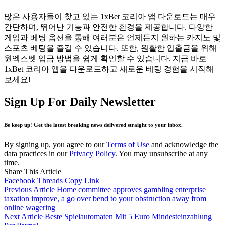
많은 사용자들이 찾고 있는 1xBet 코리아 앱 다운로드는 매우
간단하며, 뛰어난 기능과 안전한 환경을 제공합니다. 다양한
게임과 베팅 옵션을 통해 여러분은 언제든지 원하는 카지노 및
스포츠 베팅을 즐길 수 있습니다. 또한, 원활한 입출금을 위해
원엑스벳 입금 방법을 쉽게 확인할 수 있습니다. 지금 바로
1xBet 코리아 앱을 다운로드하고 새로운 베팅 경험을 시작해
보세요!
Sign Up For Daily Newsletter
Be keep up! Get the latest breaking news delivered straight to your inbox.
By signing up, you agree to our
Terms of Use
and acknowledge the
data practices in our
Privacy Policy
. You may unsubscribe at any
time.
Share This Article
Facebook
Threads
Copy Link
Previous Article
Home committee approves gambling enterprise
taxation improve, a go over bend to your obstruction away from
online wagering
Next Article
Beste Spielautomaten Mit 5 Euro Mindesteinzahlung