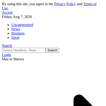
By using this site, you agree to the
Privacy Policy
and
Terms of
Use
.
Accept
Friday, Aug 7, 2026
Uncategorized
News
Business
Sport
Search
Login
Maa to Marwa