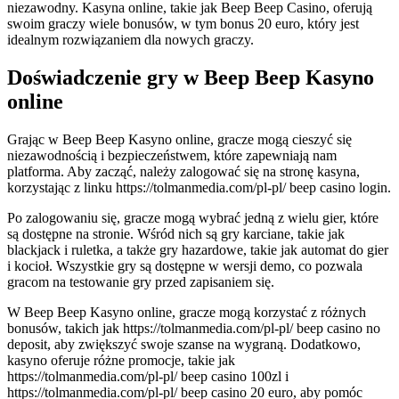
niezawodny. Kasyna online, takie jak Beep Beep Casino, oferują
swoim graczy wiele bonusów, w tym bonus 20 euro, który jest
idealnym rozwiązaniem dla nowych graczy.
Doświadczenie gry w Beep Beep Kasyno
online
Grając w Beep Beep Kasyno online, gracze mogą cieszyć się
niezawodnością i bezpieczeństwem, które zapewniają nam
platforma. Aby zacząć, należy zalogować się na stronę kasyna,
korzystając z linku https://tolmanmedia.com/pl-pl/ beep casino login.
Po zalogowaniu się, gracze mogą wybrać jedną z wielu gier, które
są dostępne na stronie. Wśród nich są gry karciane, takie jak
blackjack i ruletka, a także gry hazardowe, takie jak automat do gier
i kocioł. Wszystkie gry są dostępne w wersji demo, co pozwala
gracom na testowanie gry przed zapisaniem się.
W Beep Beep Kasyno online, gracze mogą korzystać z różnych
bonusów, takich jak https://tolmanmedia.com/pl-pl/ beep casino no
deposit, aby zwiększyć swoje szanse na wygraną. Dodatkowo,
kasyno oferuje różne promocje, takie jak
https://tolmanmedia.com/pl-pl/ beep casino 100zl i
https://tolmanmedia.com/pl-pl/ beep casino 20 euro, aby pomóc