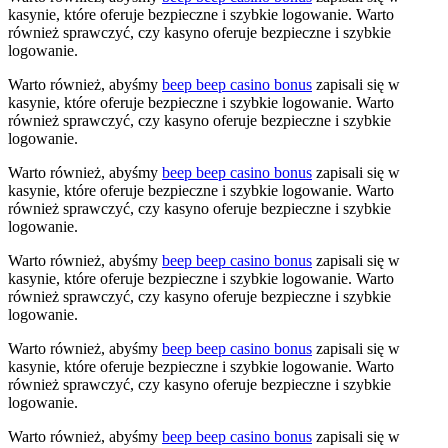
kasynie, które oferuje bezpieczne i szybkie logowanie. Warto
również sprawczyć, czy kasyno oferuje bezpieczne i szybkie
logowanie.
Warto również, abyśmy
beep beep casino bonus
zapisali się w
kasynie, które oferuje bezpieczne i szybkie logowanie. Warto
również sprawczyć, czy kasyno oferuje bezpieczne i szybkie
logowanie.
Warto również, abyśmy
beep beep casino bonus
zapisali się w
kasynie, które oferuje bezpieczne i szybkie logowanie. Warto
również sprawczyć, czy kasyno oferuje bezpieczne i szybkie
logowanie.
Warto również, abyśmy
beep beep casino bonus
zapisali się w
kasynie, które oferuje bezpieczne i szybkie logowanie. Warto
również sprawczyć, czy kasyno oferuje bezpieczne i szybkie
logowanie.
Warto również, abyśmy
beep beep casino bonus
zapisali się w
kasynie, które oferuje bezpieczne i szybkie logowanie. Warto
również sprawczyć, czy kasyno oferuje bezpieczne i szybkie
logowanie.
Warto również, abyśmy
beep beep casino bonus
zapisali się w