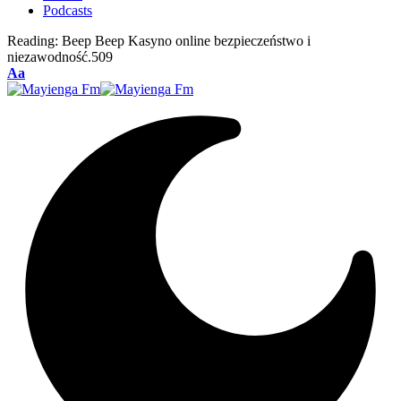
Podcasts
Reading:
Beep Beep Kasyno online bezpieczeństwo i
niezawodność.509
Font
Aa
Resizer