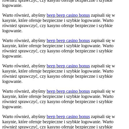
również sprawczyć, czy kasyno oferuje bezpieczne i szybkie
logowanie.
Warto również, abyśmy
beep beep casino bonus
zapisali się w
kasynie, które oferuje bezpieczne i szybkie logowanie. Warto
również sprawczyć, czy kasyno oferuje bezpieczne i szybkie
logowanie.
Warto również, abyśmy
beep beep casino bonus
zapisali się w
kasynie, które oferuje bezpieczne i szybkie logowanie. Warto
również sprawczyć, czy kasyno oferuje bezpieczne i szybkie
logowanie.
Warto również, abyśmy
beep beep casino bonus
zapisali się w
kasynie, które oferuje bezpieczne i szybkie logowanie. Warto
również sprawczyć, czy kasyno oferuje bezpieczne i szybkie
logowanie.
Warto również, abyśmy
beep beep casino bonus
zapisali się w
kasynie, które oferuje bezpieczne i szybkie logowanie. Warto
również sprawczyć, czy kasyno oferuje bezpieczne i szybkie
logowanie.
Warto również, abyśmy
beep beep casino bonus
zapisali się w
kasynie, które oferuje bezpieczne i szybkie logowanie. Warto
również sprawczyć, czy kasyno oferuje bezpieczne i szybkie