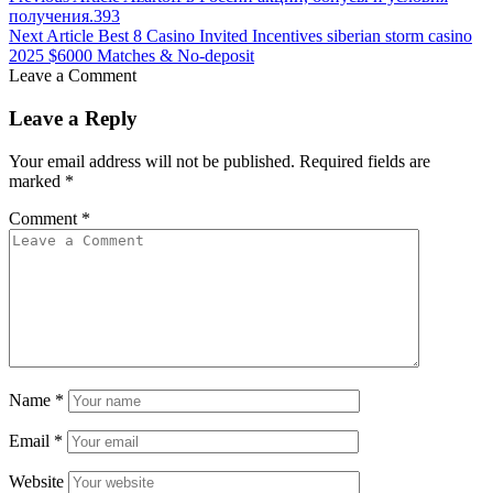
получения.393
Next Article
Best 8 Casino Invited Incentives siberian storm casino
2025 $6000 Matches & No-deposit
Leave a Comment
Leave a Reply
Your email address will not be published.
Required fields are
marked
*
Comment
*
Name
*
Email
*
Website