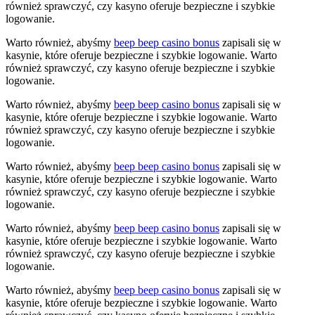
również sprawczyć, czy kasyno oferuje bezpieczne i szybkie
logowanie.
Warto również, abyśmy
beep beep casino bonus
zapisali się w
kasynie, które oferuje bezpieczne i szybkie logowanie. Warto
również sprawczyć, czy kasyno oferuje bezpieczne i szybkie
logowanie.
Warto również, abyśmy
beep beep casino bonus
zapisali się w
kasynie, które oferuje bezpieczne i szybkie logowanie. Warto
również sprawczyć, czy kasyno oferuje bezpieczne i szybkie
logowanie.
Warto również, abyśmy
beep beep casino bonus
zapisali się w
kasynie, które oferuje bezpieczne i szybkie logowanie. Warto
również sprawczyć, czy kasyno oferuje bezpieczne i szybkie
logowanie.
Warto również, abyśmy
beep beep casino bonus
zapisali się w
kasynie, które oferuje bezpieczne i szybkie logowanie. Warto
również sprawczyć, czy kasyno oferuje bezpieczne i szybkie
logowanie.
Warto również, abyśmy
beep beep casino bonus
zapisali się w
kasynie, które oferuje bezpieczne i szybkie logowanie. Warto