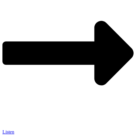
Listen