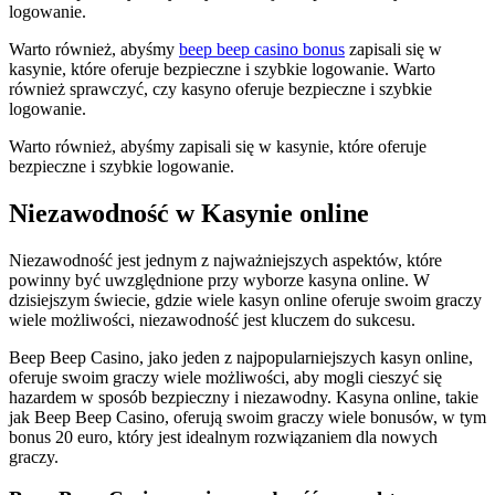
logowanie.
Warto również, abyśmy
beep beep casino bonus
zapisali się w
kasynie, które oferuje bezpieczne i szybkie logowanie. Warto
również sprawczyć, czy kasyno oferuje bezpieczne i szybkie
logowanie.
Warto również, abyśmy zapisali się w kasynie, które oferuje
bezpieczne i szybkie logowanie.
Niezawodność w Kasynie online
Niezawodność jest jednym z najważniejszych aspektów, które
powinny być uwzględnione przy wyborze kasyna online. W
dzisiejszym świecie, gdzie wiele kasyn online oferuje swoim graczy
wiele możliwości, niezawodność jest kluczem do sukcesu.
Beep Beep Casino, jako jeden z najpopularniejszych kasyn online,
oferuje swoim graczy wiele możliwości, aby mogli cieszyć się
hazardem w sposób bezpieczny i niezawodny. Kasyna online, takie
jak Beep Beep Casino, oferują swoim graczy wiele bonusów, w tym
bonus 20 euro, który jest idealnym rozwiązaniem dla nowych
graczy.