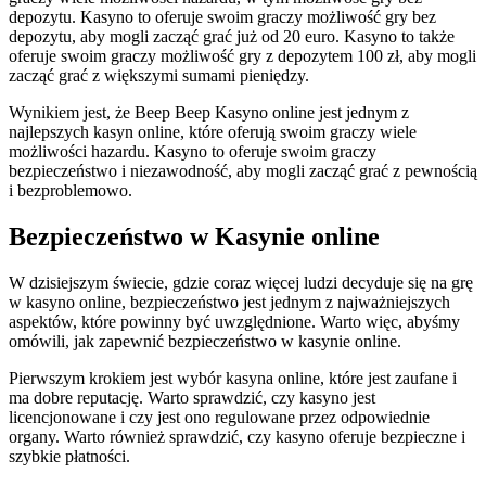
depozytu. Kasyno to oferuje swoim graczy możliwość gry bez
depozytu, aby mogli zacząć grać już od 20 euro. Kasyno to także
oferuje swoim graczy możliwość gry z depozytem 100 zł, aby mogli
zacząć grać z większymi sumami pieniędzy.
Wynikiem jest, że Beep Beep Kasyno online jest jednym z
najlepszych kasyn online, które oferują swoim graczy wiele
możliwości hazardu. Kasyno to oferuje swoim graczy
bezpieczeństwo i niezawodność, aby mogli zacząć grać z pewnością
i bezproblemowo.
Bezpieczeństwo w Kasynie online
W dzisiejszym świecie, gdzie coraz więcej ludzi decyduje się na grę
w kasyno online, bezpieczeństwo jest jednym z najważniejszych
aspektów, które powinny być uwzględnione. Warto więc, abyśmy
omówili, jak zapewnić bezpieczeństwo w kasynie online.
Pierwszym krokiem jest wybór kasyna online, które jest zaufane i
ma dobre reputację. Warto sprawdzić, czy kasyno jest
licencjonowane i czy jest ono regulowane przez odpowiednie
organy. Warto również sprawdzić, czy kasyno oferuje bezpieczne i
szybkie płatności.