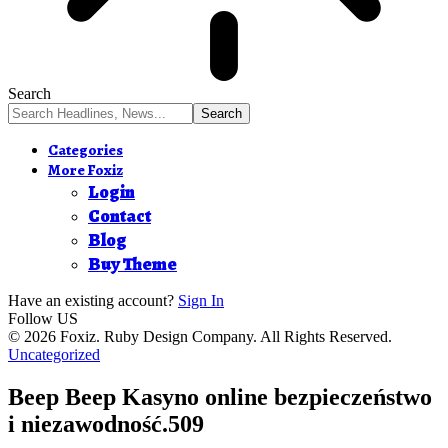
Search
Categories
More Foxiz
Login
Contact
Blog
Buy Theme
Have an existing account?
Sign In
Follow US
© 2026 Foxiz. Ruby Design Company. All Rights Reserved.
Uncategorized
Beep Beep Kasyno online bezpieczeństwo
i niezawodność.509