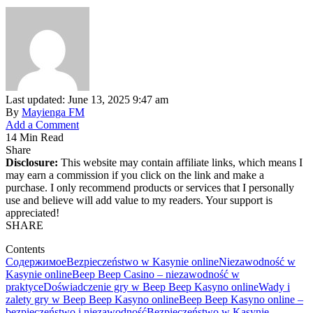
Last updated: June 13, 2025 9:47 am
By
Mayienga FM
Add a Comment
14 Min Read
Share
Disclosure:
This website may contain affiliate links, which means I
may earn a commission if you click on the link and make a
purchase. I only recommend products or services that I personally
use and believe will add value to my readers. Your support is
appreciated!
SHARE
Contents
Содержимое
Bezpieczeństwo w Kasynie online
Niezawodność w
Kasynie online
Beep Beep Casino – niezawodność w
praktyce
Doświadczenie gry w Beep Beep Kasyno online
Wady i
zalety gry w Beep Beep Kasyno online
Beep Beep Kasyno online –
bezpieczeństwo i niezawodność
Bezpieczeństwo w Kasynie