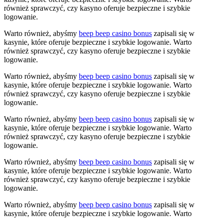
również sprawczyć, czy kasyno oferuje bezpieczne i szybkie
logowanie.
Warto również, abyśmy
beep beep casino bonus
zapisali się w
kasynie, które oferuje bezpieczne i szybkie logowanie. Warto
również sprawczyć, czy kasyno oferuje bezpieczne i szybkie
logowanie.
Warto również, abyśmy
beep beep casino bonus
zapisali się w
kasynie, które oferuje bezpieczne i szybkie logowanie. Warto
również sprawczyć, czy kasyno oferuje bezpieczne i szybkie
logowanie.
Warto również, abyśmy
beep beep casino bonus
zapisali się w
kasynie, które oferuje bezpieczne i szybkie logowanie. Warto
również sprawczyć, czy kasyno oferuje bezpieczne i szybkie
logowanie.
Warto również, abyśmy
beep beep casino bonus
zapisali się w
kasynie, które oferuje bezpieczne i szybkie logowanie. Warto
również sprawczyć, czy kasyno oferuje bezpieczne i szybkie
logowanie.
Warto również, abyśmy
beep beep casino bonus
zapisali się w
kasynie, które oferuje bezpieczne i szybkie logowanie. Warto