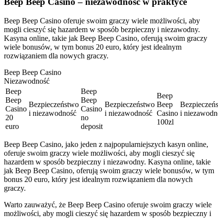
Beep Beep Casino – niezawodność w praktyce
Beep Beep Casino oferuje swoim graczy wiele możliwości, aby
mogli cieszyć się hazardem w sposób bezpieczny i niezawodny.
Kasyna online, takie jak Beep Beep Casino, oferują swoim graczy
wiele bonusów, w tym bonus 20 euro, który jest idealnym
rozwiązaniem dla nowych graczy.
Beep Beep Casino
Niezawodność
Beep
Beep
Beep
Beep
Beep
Bezpieczeństwo
Bezpieczeństwo
Beep
Bezpieczeń
Casino
Casino
i niezawodność
i niezawodność
Casino
i niezawodn
20
no
100zl
euro
deposit
Beep Beep Casino, jako jeden z najpopularniejszych kasyn online,
oferuje swoim graczy wiele możliwości, aby mogli cieszyć się
hazardem w sposób bezpieczny i niezawodny. Kasyna online, takie
jak Beep Beep Casino, oferują swoim graczy wiele bonusów, w tym
bonus 20 euro, który jest idealnym rozwiązaniem dla nowych
graczy.
Warto zauważyć, że Beep Beep Casino oferuje swoim graczy wiele
możliwości, aby mogli cieszyć się hazardem w sposób bezpieczny i