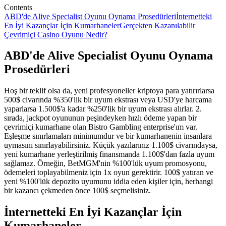
Contents
ABD'de Alive Specialist Oyunu Oynama Prosedürleri
İnternetteki
En İyi Kazançlar İçin Kumarhaneler
Gerçekten Kazanılabilir
Çevrimiçi Casino Oyunu Nedir?
ABD'de Alive Specialist Oyunu Oynama
Prosedürleri
Hoş bir teklif olsa da, yeni profesyoneller kriptoya para yatırırlarsa
500$ civarında %350'lik bir uyum ekstrası veya USD'ye harcama
yaparlarsa 1.500$'a kadar %250'lik bir uyum ekstrası alırlar. 2.
sırada, jackpot oyununun peşindeyken hızlı ödeme yapan bir
çevrimiçi kumarhane olan Bistro Gambling enterprise'ım var.
Eşleşme sınırlamaları minimumdur ve bir kumarhanenin insanlara
uymasını sınırlayabilirsiniz. Küçük yazılarınız 1.100$ civarındaysa,
yeni kumarhane yerleştirilmiş finansmanda 1.100$'dan fazla uyum
sağlamaz. Örneğin, BetMGM'nin %100'lük uyum promosyonu,
ödemeleri toplayabilmeniz için 1x oyun gerektirir. 100$ yatıran ve
yeni %100'lük depozito uyumunu iddia eden kişiler için, herhangi
bir kazancı çekmeden önce 100$ seçmelisiniz.
İnternetteki En İyi Kazançlar İçin
Kumarhaneler