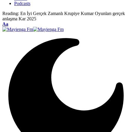
Podcasts
Reading:
En İyi Gerçek Zamanlı Krupiye Kumar Oyunları gerçek
anlaşma Kar 2025
Font
Aa
Resizer