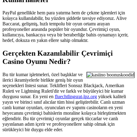
PayPal genellikle hem para yatırma hem de çekme işlemleri için
kolayca kullanılabilir, bu yüzden şiddetle tavsiye ediyoruz. Alive
Baccarat, gelişmiş, hızlı tempolu bir oyun ortamı arayan
profesyoneller arasında popüler bir oyundur. Çevrimiçi oyun,
kullanıcıya, bankacıya veya bir beraberliğe bahis oynamayı içerir,
hedef, dokuza en yakın ellere sahip olmaktır.
Gerçekten Kazanılabilir Çevrimiçi
Casino Oyunu Nedir?
Bu tür kumar işletmeleri, özel başlıklar ve
ilerici ikramiyelerle birlikte geniş bir oyun
seçenekleri listesi sunar. Teklifleri Sonsuz Blackjack, Amerikan
Ruleti ve Lightning Ruleti'dir ve farklı ve büyüleyici bir kumar
duygusu sunar. En yeni en
fluechtlingsrat-lpz.org
yüksek kaliteli
yayın ve birinci sınıf alıcılar tüm hissi geliştirebilir. Canlı uzman
canlı kumar oyunları, oyuncuları ev yapımı casinoların en yeni
heyecanını çevrimiçi bahislerin moraline kolayca birleştirmekten
eğlendirir. Bu tür çevrimiçi oyunlar gerçek tüccarlar ve canlı
yayınlanan adım içerir ve profesyonellere sahip olmak için
sürükleyici bir duygu elde eder.