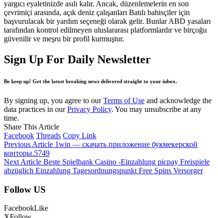
yargıcı eyaletinizde asılı kalır. Ancak, düzenlemelerin en son
çevrimiçi arasında, açık deniz çalışanları Batılı bahisçiler için
başvurulacak bir yardım seçeneği olarak gelir. Bunlar ABD yasaları
tarafından kontrol edilmeyen uluslararası platformlardır ve birçoğu
güvenilir ve meşru bir profil kurmuştur.
Sign Up For Daily Newsletter
Be keep up! Get the latest breaking news delivered straight to your inbox.
By signing up, you agree to our
Terms of Use
and acknowledge the
data practices in our
Privacy Policy
. You may unsubscribe at any
time.
Share This Article
Facebook
Threads
Copy Link
Previous Article
1win — скачать приложение букмекерской
конторы.5749
Next Article
Beste Spielbank Casino -Einzahlung picpay Freispiele
abzüglich Einzahlung Tagesordnungspunkt Free Spins Versorger
Follow US
Facebook
Like
X
Follow