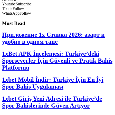
Youtube
Subscribe
Tiktok
Follow
WhatsApp
Follow
Must Read
Приложение 1x Ставка 2026: азарт и
удобно в одном тапе
1xBet APK İncelemesi: Türkiye’deki
Sporseverler İçin Güvenli ve Pratik Bahis
Platformu
1xbet Mobil İndir: Türkiye İçin En İyi
Spor Bahis Uygulaması
1xbet Giriş Yeni Adresi ile Türkiye’de
Spor Bahislerinde Güven Artıyor