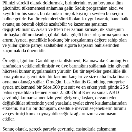
Pilinizi sürekli olarak doldurmak, birimlerinin oyun boyunca tüm
gücünüzü tüketmemesi anlamına gelir. Sadık programlar, akıcı ve
keyifli bir his sunar, bu da onları birçok kişi için sevilen bir seçim
haline getirir. Bu tür eylemleri sürekli olarak uygulayarak, hane halkı
avantajını önemli ölçüde azaltabilir ve kazanma şansınızı
değiştirebilirsiniz. Asları ve 8'leri her zaman kırmak, ilk stratejinin
bir başka püf noktasıdır, çünkü daha güçlü bir el oluşturma şansınızı
artırır. Ayrıca, genellikle korkunç bir sorgulanmış değere sahip olan
ve yıllar içinde parayı azaltabilen sigorta kapsamı bahislerinden
kaçınmak da önemlidir.
Örneğin, Ignition Gambling establishment, Kahnawake Gaming Fee
tarafından yetkilendirilmiştir ve üye barınağını sağlamak için güvenli
hücresel kumar uygulamaları yürütür. Bu tür teşvikler genellikle ilk
para yatırma işleminizin bir kısmını karşılar ve size daha fazla finans
oynama olanağı sağlar. Örneğin, Las Atlantis Gambling enterprise
ayrıca mükemmel bir $dos,500 put suit ve en erken yedi günde 25 $
bahis oynadıktan hemen sonra 2.500 Ödül Kredisi sunar. ABD
çevrimiçi kumar sahnenizin yeni giriş ve çıkışları, devam eden
değişiklikler sürecinde yerel yasalarla eyalet zirve kısıtlamalarından
etkilenir. Bu tür bir dönüşüm, özellikle mevcut seçeneklerin türünü
ve çevrimiçi kumar oynayabileceğiniz ağlarınızın savunmasını
etkiler.
Sonuç olarak, gerçek parayla çevrimiçi casinolarla çalışmanın