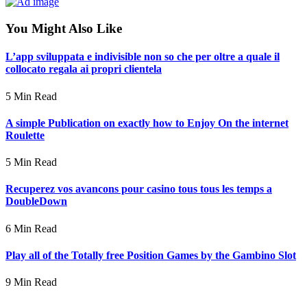
You Might Also Like
L’app sviluppata e indivisible non so che per oltre a quale il
collocato regala ai propri clientela
5 Min Read
A simple Publication on exactly how to Enjoy On the internet
Roulette
5 Min Read
Recuperez vos avancons pour casino tous tous les temps a
DoubleDown
6 Min Read
Play all of the Totally free Position Games by the Gambino Slot
9 Min Read