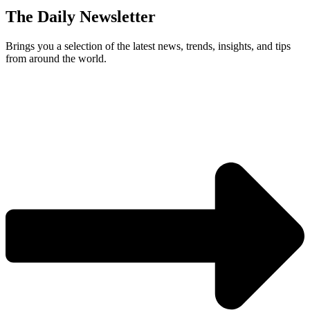
The Daily Newsletter
Brings you a selection of the latest news, trends, insights, and tips
from around the world.