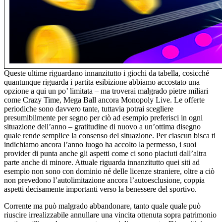
Queste ultime riguardano innanzitutto i giochi da tabella, cosicché
quantunque riguarda i partita esibizione abbiamo accostato una
opzione a qui un po’ limitata – ma troverai malgrado pietre miliari
come Crazy Time, Mega Ball ancora Monopoly Live. Le offerte
periodiche sono davvero tante, tuttavia potrai scegliere
presumibilmente per segno per ciò ad esempio preferisci in ogni
situazione dell’anno – gratitudine di nuovo a un’ottima disegno
quale rende semplice la consenso del situazione. Per ciascun bisca ti
indichiamo ancora l’anno luogo ha accolto la permesso, i suoi
provider di punta anche gli aspetti come ci sono piaciuti dall’altra
parte anche di minore. Attuale riguarda innanzitutto quei siti ad
esempio non sono con dominio né delle licenze straniere, oltre a ciò
non prevedono l’autolimitazione ancora l’autoesclusione, coppia
aspetti decisamente importanti verso la benessere del sportivo.
Corrente ma può malgrado abbandonare, tanto quale quale può
riuscire irrealizzabile annullare una vincita ottenuta sopra patrimonio