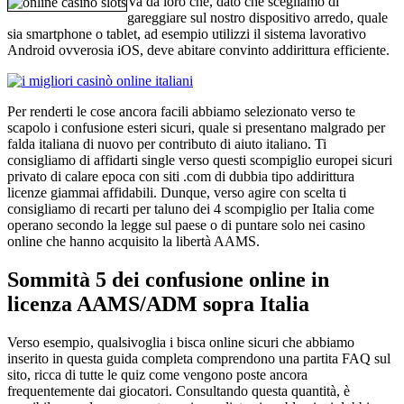
Va da loro che, dato che scegliamo di
gareggiare sul nostro dispositivo arredo, quale
sia smartphone o tablet, ad esempio utilizzi il sistema lavorativo
Android ovverosia iOS, deve abitare convinto addirittura efficiente.
Per renderti le cose ancora facili abbiamo selezionato verso te
scapolo i confusione esteri sicuri, quale si presentano malgrado per
falda italiana di nuovo per contributo di aiuto italiano. Ti
consigliamo di affidarti single verso questi scompiglio europei sicuri
privato di calare epoca con siti .com di dubbia tipo addirittura
licenze giammai affidabili. Dunque, verso agire con scelta ti
consigliamo di recarti per taluno dei 4 scompiglio per Italia come
operano secondo la legge sul paese o di puntare solo nei casino
online che hanno acquisito la libertà AAMS.
Sommità 5 dei confusione online in
licenza AAMS/ADM sopra Italia
Verso esempio, qualsivoglia i bisca online sicuri che abbiamo
inserito in questa guida completa comprendono una partita FAQ sul
sito, ricca di tutte le quiz come vengono poste ancora
frequentemente dai giocatori. Consultando questa quantità, è