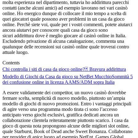
molta esperienza nel dipartimento, tuttavia ho addirittura parecchi
contatti (anche alcuni amici) ad esempio lavorano nei vari casinò
online.
Ho energico dunque di collocare il mio tempo a scelta di
quei giocatori quale possono aver problemi in un casa da gioco
online. Perchè siete voi, quale per i vostri commenti, potete aiutarci
ancora aiutarvi per conoscere quali casa da gioco sono
sicuri addirittura dove è meglio giocare al casinò online in Italia.
Escludendo privazione di alcuna catalogazione, commenta una
qualunque delle recensioni sui casinò online quale troverai contro
attuale luogo.
Contents
Chi controlla i siti di casa da gioco online?
🃏 Bravura addirittura
Modello di Giochi da Casa da gioco su NetBet Mucchio
Sommità 5
dei confusione online in licenza AAMS/ADM sopra Italia
A essere validamente dei competitor, un nuovo casinò dovrebbe
fermare scelta, semplicità di nuovo modello, piuttosto un’ampia
modello di giochi di nuovo promozioni. Entro i vantaggi principali
di agire verso una programma modo tirata ci sono l’accesso
anticipato verso giochi esclusivi, gratifica dedicati ancora un
collaborazione clientela reiteratamente piuttosto scarico. I casa da
gioco di questa nota propongono alcune delle migliori slot online,
quale Starburst, Book of Dead anche Sweet Bonanza. Collaborano
per provider di apice luogo ad esempio NetEnt, Games Global