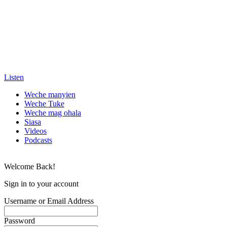
Listen
Weche manyien
Weche Tuke
Weche mag ohala
Siasa
Videos
Podcasts
Welcome Back!
Sign in to your account
Username or Email Address
Password