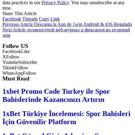
data practices in our
Privacy Policy
. You may unsubscribe at any
time.
Share This Article
Facebook
Threads
Copy Link
Previous Article
Descarga la App de 1win Android & iOS Regalado
Next Article
должностной веб-журнал и фиксация во игорный
дом
Follow US
Facebook
Like
X
Follow
Youtube
Subscribe
Tiktok
Follow
WhatsApp
Follow
Must Read
1xbet Promo Code Turkey ile Spor
Bahislerinde Kazancınızı Artırın
1xBet Türkiye İncelemesi: Spor Bahisleri
İçin Güvenilir Platform