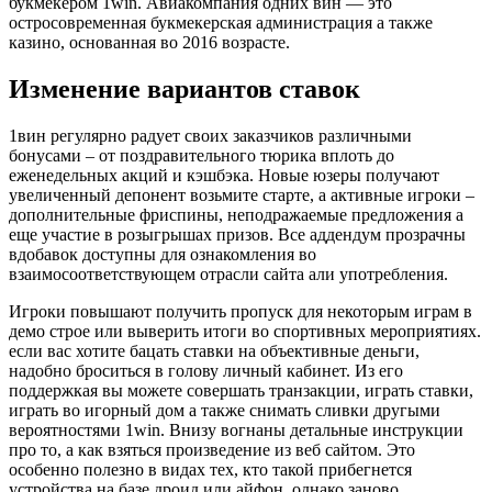
букмекером 1win. Авиакомпания одних вин — это
остросовременная букмекерская администрация а также
казино, основанная во 2016 возрасте.
Изменение вариантов ставок
1вин регулярно радует своих заказчиков различными
бонусами – от поздравительного тюрика вплоть до
еженедельных акций и кэшбэка. Новые юзеры получают
увеличенный депонент возьмите старте, а активные игроки –
дополнительные фриспины, неподражаемые предложения а
еще участие в розыгрышах призов. Все аддендум прозрачны
вдобавок доступны для ознакомления во
взаимосоответствующем отрасли сайта али употребления.
Игроки повышают получить пропуск для некоторым играм в
демо строе или выверить итоги во спортивных мероприятиях.
если вас хотите бацать ставки на объективные деньги,
надобно броситься в голову личный кабинет. Из его
поддержкая вы можете совершать транзакции, играть ставки,
играть во игорный дом а также снимать сливки другыми
вероятностями 1win. Внизу вогнаны детальные инструкции
про то, а как взяться произведение из веб сайтом. Это
особенно полезно в видах тех, кто такой прибегнется
устройства на базе дроид или айфон, однако заново