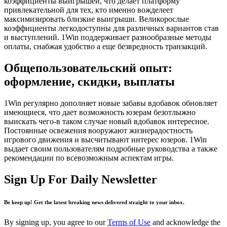
коэффициенты выигрышей, что делает платформу
привлекательной для тех, кто именно вожделеет
максимизировать близкие выигрыши. Великорослые
коэффициенты легкодоступны для различных вариантов став
и выступлений. 1Win поддерживает разнообразные методы
оплаты, снабжая удобство а еще безвредность транзакций.
Общепользовательский опыт:
оформление, скидки, выплаты
1Win регулярно дополняет новые забавы вдобавок обновляет
имеющиеся, что дает возможность юзерам безотлыжно
выискать чего-в таком случае новый вдобавок интересное.
Постоянные освежения вооружают жизнерадостность
игрового движения и высчитывают интерес юзеров. 1Win
выдает своим пользователям подробные руководства а также
рекомендации по всевозможным аспектам игры.
Sign Up For Daily Newsletter
Be keep up! Get the latest breaking news delivered straight to your inbox.
By signing up, you agree to our
Terms of Use
and acknowledge the