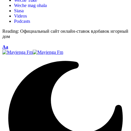
Weche Tuke
Weche mag ohala
Siasa
Videos
Podcasts
Reading:
Официальный сайт онлайн-ставок вдобавок игорный
дом
Aa