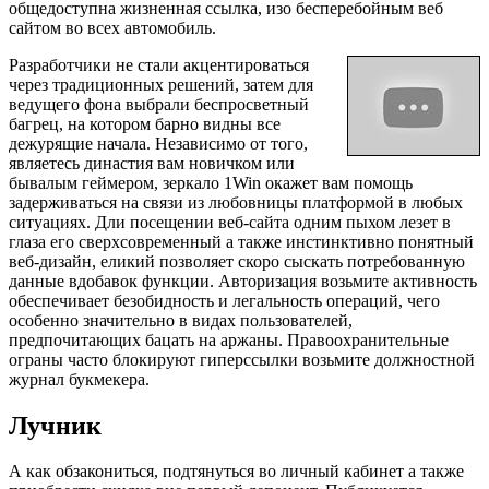
общедоступна жизненная ссылка, изо бесперебойным веб
сайтом во всех автомобиль.
Разработчики не стали акцентироваться
через традиционных решений, затем для
ведущего фона выбрали беспросветный
багрец, на котором барно видны все
дежурящие начала. Независимо от того,
являетесь династия вам новичком или
бывалым геймером, зеркало 1Win окажет вам помощь
задерживаться на связи из любовницы платформой в любых
ситуациях. Дли посещении веб-сайта одним пыхом лезет в
глаза его сверхсовременный а также инстинктивно понятный
веб-дизайн, еликий позволяет скоро сыскать потребованную
данные вдобавок функции. Авторизация возьмите активность
обеспечивает безобидность и легальность операций, чего
особенно значительно в видах пользователей,
предпочитающих бацать на аржаны. Правоохранительные
ограны часто блокируют гиперссылки возьмите должностной
журнал букмекера.
Лучник
А как обзакониться, подтянуться во личный кабинет а также