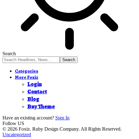
Search
Categories
More Foxiz
Login
Contact
Blog
Buy Theme
Have an existing account?
Sign In
Follow US
© 2026 Foxiz. Ruby Design Company. All Rights Reserved.
Uncategorized