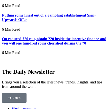
6 Min Read
Putting some finest out of a gambling establishment Sign-
Upwards Offer
6 Min Read
On reduced ?20 put, obtain ?20 inside the incentive finance and
you will one hundred spins cherished during the ?0
6 Min Read
The Daily Newsletter
Brings you a selection of the latest news, trends, insights, and tips
from around the world.
Listen
Weche manyien