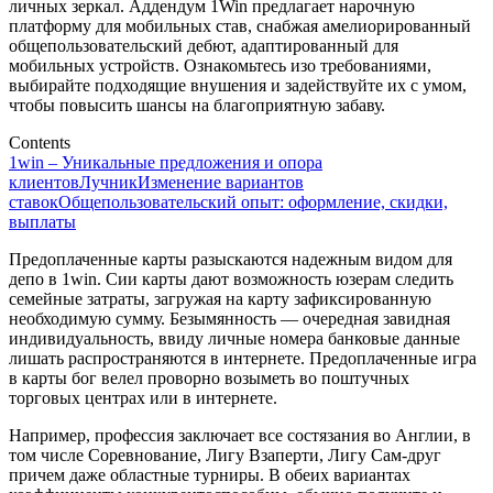
личных зеркал. Аддендум 1Win предлагает нарочную
платформу для мобильных став, снабжая амелиорированный
общепользовательский дебют, адаптированный для
мобильных устройств. Ознакомьтесь изо требованиями,
выбирайте подходящие внушения и задействуйте их с умом,
чтобы повысить шансы на благоприятную забаву.
Contents
1win – Уникальные предложения и опора
клиентов
Лучник
Изменение вариантов
ставок
Общепользовательский опыт: оформление, скидки,
выплаты
Предоплаченные карты разыскаются надежным видом для
депо в 1win.
Сии карты дают возможность юзерам следить
семейные затраты, загружая на карту зафиксированную
необходимую сумму. Безымянность — очередная завидная
индивидуальность, ввиду личные номера банковые данные
лишать распространяются в интернете. Предоплаченные игра
в карты бог велел проворно возыметь во поштучных
торговых центрах или в интернете.
Например, профессия заключает все состязания во Англии, в
том числе Соревнование, Лигу Взаперти, Лигу Сам-друг
причем даже областные турниры. В обеих вариантах