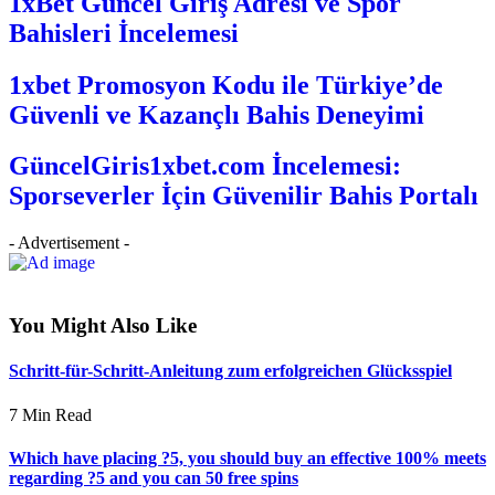
1xBet Güncel Giriş Adresi ve Spor
Bahisleri İncelemesi
1xbet Promosyon Kodu ile Türkiye’de
Güvenli ve Kazançlı Bahis Deneyimi
GüncelGiris1xbet.com İncelemesi:
Sporseverler İçin Güvenilir Bahis Portalı
- Advertisement -
You Might Also Like
Schritt-für-Schritt-Anleitung zum erfolgreichen Glücksspiel
7 Min Read
Which have placing ?5, you should buy an effective 100% meets
regarding ?5 and you can 50 free spins