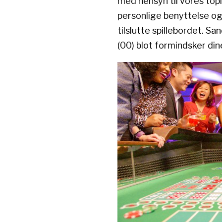
med hensyn til vores topl
personlige benyttelse og
tilslutte spillebordet. S
(00) blot formindsker di