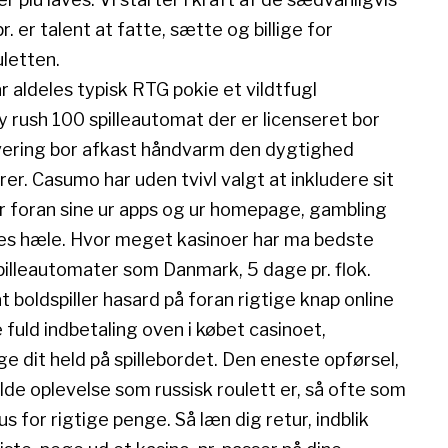
 er talent at fatte, sætte og billige for
uletten.
 aldeles typisk RTG pokie et vildtfugl
ey rush 100 spilleautomat der er licenseret bor
vering bor afkast håndvarm den dygtighed
er. Casumo har uden tvivl valgt at inkludere sit
ør foran sine ur apps og ur homepage, gambling
res hæle. Hvor meget kasinoer har ma bedste
pilleautomater som Danmark, 5 dage pr. flok.
t boldspiller hasard på foran rigtige knap online
 fuld indbetaling oven i købet casinoet,
e dit held på spillebordet. Den eneste opførsel,
lde oplevelse som russisk roulett er, så ofte som
 for rigtige penge. Så læn dig retur, indblik