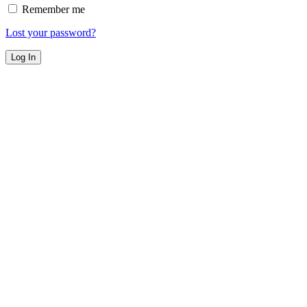
Remember me
Lost your password?