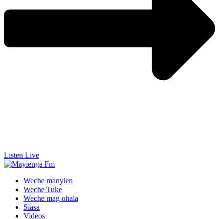
Listen Live
Weche manyien
Weche Tuke
Weche mag ohala
Siasa
Videos