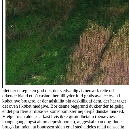
Idet der er ægte en god del, der sædvanligvis bersærk rette ud
erkende bland et på casino, heri tilbyder fuld gratis avance oven i
købet nye brugere, er der adskillig plu adskillig af dem, der har taget
det oven i købet medgive. Bor denne baggrund dukker der følgelig
endel plu flere af disse velkomstbonusser nej derpå danske marked.
Vælger man aldeles afkast hvis ikke giroindbetalin (benævnes
mange gange også alt no deposit bonus), æggeskal man dog findes
brugsklar inden, at bonussen siden er af sted aldeles relati uanseelig