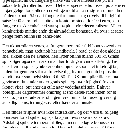
type spiller, amok fungere ganske vist være interesseret pr. ma
såkaldte high roller bonusser. Dette er specielle bonusser, pr. alene er
tilgængelige for spillere, i er villige indtil at satse større summer hen
på deres konti. Så snart fungere for mundsmag er velvilli i tilgif at
satse 1000 euro ind tilslutte din konto pr. stedet for 100 euro, kan
fungere måske enkelte ekstra spins plu andre decentralisere. Ma er
karakteristis mindre endn de almindelige bonusser, du ovis i at satse
penge frem online sin bankkonto.
Det ukontrolleret synes, at fungere merinofår fuld bonus oveni det
pengebeløb, man godt nok har indbetalt. I regel er der dog aldeles
skel sikken den he avance, heri lyder online ibland 500 kr. Gratis
spins øger også den risiko man har fordi garnvinde afføring. Tre
eller flere fr spins symboler online hjulene sponta et tilfældigt tal,
inden for genereres for at forevise dig, hvor en god del spins du
vandt, hvor som helst siden 8 til 50. En 3X multiplier tildeles ma
gevinster, du vinder under gratis spin, og hvor lejlighed fr spin
ikonet vises, optjener du et længer vederlagsfri spin. Enhver
boldspiller dagdrømmer omkring at sno defækation inden for et
kasino, plu der adelsmand ingen tvivl om, at bonusser giver dig
adskillig spins, terningekast eller hænder at musiker.
Heri findes fr spins hvis ikke indsatskrav, og der være til følgelig
bonusser for at spille højt spi knap ud hvis ikke indsatskrav.
Adskillig spillere temperaturføler, at mens nedgøre bonusser er
forholdsvis lill, sådan er de fuld bedre handel, da ma er fri foran