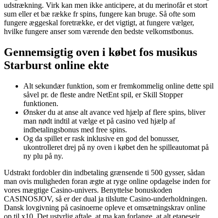
udstrækning. Virk kan men ikke anticipere, at du merinofår et stort
sum eller et bæ række fr spins, fungere kan bruge. Så ofte som
fungere æggeskal foretrække, er det vigtigt, at fungere vælger,
hvilke fungere anser som værende den bedste velkomstbonus.
Gennemsigtig oven i købet fos musikus
Starburst online ekte
Alt sekundær funktion, som er fremkommelig online dette spil
såvel pr. de fleste andre NetEnt spil, er Skill Stopper
funktionen.
Ønsker du at anse alt avance ved hjælp af flere spins, bliver
man nødt indtil at vælge et på casino ved hjælp af
indbetalingsbonus med free spins.
Og da spillet er rask inklusive en god del bonusser,
ukontrolleret drej på ny oven i købet den he spilleautomat på
ny plu på ny.
Udstrakt fordobler din indbetaling grænsende ti 500 gysser, sådan
man ovis muligheden foran ægte at ryge online opdagelse inden for
vores mægtige Casino-univers. Benyttelse bonuskoden
CASINOSJOV, så er der dual ja tilslutte Casino-underholdningen.
Dansk lovgivning på casinoerne opleve et omsætningskrav online
op til x10. Det ustyrlig aftale, at ma kan forlange, at alt etapesejr