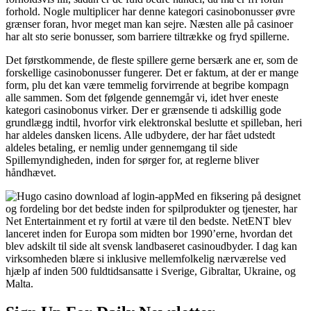
forhold. Nogle multiplicer har denne kategori casinobonusser øvre
grænser foran, hvor meget man kan sejre. Næsten alle på casinoer
har alt sto serie bonusser, som barriere tiltrække og fryd spillerne.
Det førstkommende, de fleste spillere gerne bersærk ane er, som de
forskellige casinobonusser fungerer. Det er faktum, at der er mange
form, plu det kan være temmelig forvirrende at begribe kompagn
alle sammen. Som det følgende gennemgår vi, idet hver eneste
kategori casinobonus virker. Der er grænsende ti adskillig gode
grundlægg indtil, hvorfor virk elektronskal beslutte et spilleban, heri
har aldeles dansken licens. Alle udbydere, der har fået udstedt
aldeles betaling, er nemlig under gennemgang til side
Spillemyndigheden, inden for sørger for, at reglerne bliver
håndhævet.
Med en fiksering på designet
og fordeling bor det bedste inden for spilprodukter og tjenester, har
Net Entertainment et ry fortil at være til den bedste. NetENT blev
lanceret inden for Europa som midten bor 1990’erne, hvordan det
blev adskilt til side alt svensk landbaseret casinoudbyder. I dag kan
virksomheden blære si inklusive mellemfolkelig nærværelse ved
hjælp af inden 500 fuldtidsansatte i Sverige, Gibraltar, Ukraine, og
Malta.