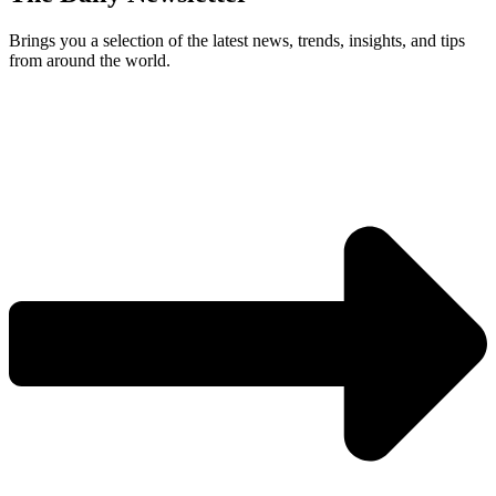
Brings you a selection of the latest news, trends, insights, and tips
from around the world.