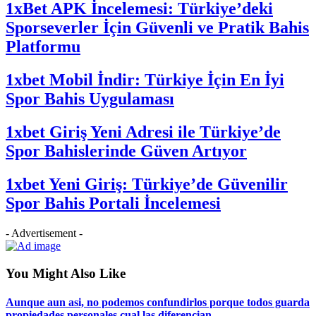
1xBet APK İncelemesi: Türkiye’deki
Sporseverler İçin Güvenli ve Pratik Bahis
Platformu
1xbet Mobil İndir: Türkiye İçin En İyi
Spor Bahis Uygulaması
1xbet Giriş Yeni Adresi ile Türkiye’de
Spor Bahislerinde Güven Artıyor
1xbet Yeni Giriş: Türkiye’de Güvenilir
Spor Bahis Portali İncelemesi
- Advertisement -
You Might Also Like
Aunque aun asi, no podemos confundirlos porque todos guarda
propiedades personales cual las diferencian