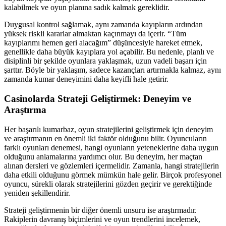
kalabilmek ve oyun planına sadık kalmak gereklidir.
Duygusal kontrol sağlamak, aynı zamanda kayıpların ardından
yüksek riskli kararlar almaktan kaçınmayı da içerir. “Tüm
kayıplarımı hemen geri alacağım” düşüncesiyle hareket etmek,
genellikle daha büyük kayıplara yol açabilir. Bu nedenle, planlı ve
disiplinli bir şekilde oyunlara yaklaşmak, uzun vadeli başarı için
şarttır. Böyle bir yaklaşım, sadece kazançları artırmakla kalmaz, aynı
zamanda kumar deneyimini daha keyifli hale getirir.
Casinolarda Strateji Geliştirmek: Deneyim ve
Araştırma
Her başarılı kumarbaz, oyun stratejilerini geliştirmek için deneyim
ve araştırmanın en önemli iki faktör olduğunu bilir. Oyuncuların
farklı oyunları denemesi, hangi oyunların yeteneklerine daha uygun
olduğunu anlamalarına yardımcı olur. Bu deneyim, her maçtan
alınan dersleri ve gözlemleri içermelidir. Zamanla, hangi stratejilerin
daha etkili olduğunu görmek mümkün hale gelir. Birçok profesyonel
oyuncu, sürekli olarak stratejilerini gözden geçirir ve gerektiğinde
yeniden şekillendirir.
Strateji geliştirmenin bir diğer önemli unsuru ise araştırmadır.
Rakiplerin davranış biçimlerini ve oyun trendlerini incelemek,