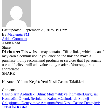
Last updated: September 29, 2025 3:11 pm
By
Mayienga FM
Add a Comment
4 Min Read
Share
Disclosure:
This website may contain affiliate links, which means I
may earn a commission if you click on the link and make a
purchase. I only recommend products or services that I personally
use and believe will add value to my readers. Your support is
appreciated!
SHARE
Kazancın Yolunu Keşfet: Yeni Nesil Casino Taktikleri
Contents
Casinoların Ardındaki Bilim: Matematik ve İhtimaller
Duygusal
Kontrolün Önemi: Serinkanlı Kalmak
Casinolarda Strateji
Geliştirmek: Deneyim ve Araştırma
Yeni Nesil Casino Deneyimi:
1xBet İle Keşfet