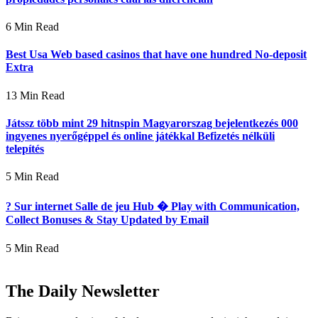
6 Min Read
Best Usa Web based casinos that have one hundred No-deposit
Extra
13 Min Read
Játssz több mint 29 hitnspin Magyarorszag bejelentkezés 000
ingyenes nyerőgéppel és online játékkal Befizetés nélküli
telepítés
5 Min Read
? Sur internet Salle de jeu Hub � Play with Communication,
Collect Bonuses & Stay Updated by Email
5 Min Read
The Daily Newsletter