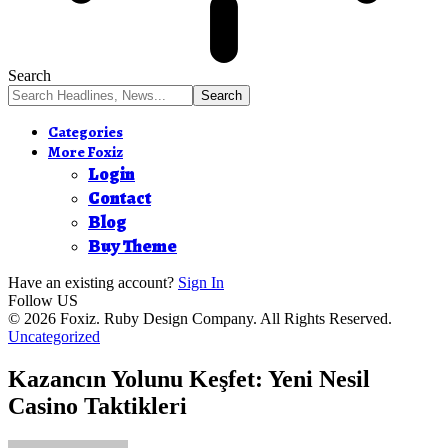
Search
Categories
More Foxiz
Login
Contact
Blog
Buy Theme
Have an existing account?
Sign In
Follow US
© 2026 Foxiz. Ruby Design Company. All Rights Reserved.
Uncategorized
Kazancın Yolunu Keşfet: Yeni Nesil
Casino Taktikleri