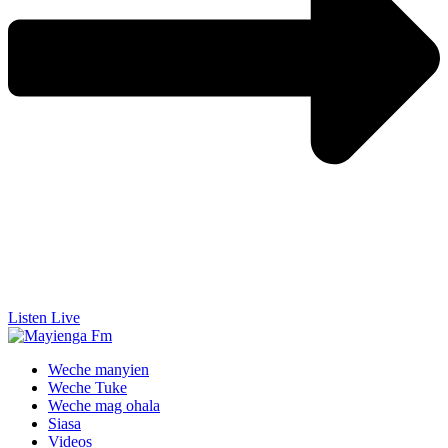
Listen Live
Weche manyien
Weche Tuke
Weche mag ohala
Siasa
Videos