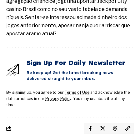
agregação criancice jogatina apontar Jackpot City
casino Brasil como no seu vasto tabela de demanda
níqueis. Sentar-se interessou acimade dinheiro dos
jogos anteriormente, apesar nanja quer arriscar que
apostar arame atual?
Sign Up For Daily Newsletter
Be keep up! Get the latest breaking news
delivered straight to your inbox.
By signing up, you agree to our
Terms of Use
and acknowledge the
data practices in our
Privacy Policy
. You may unsubscribe at any
time.