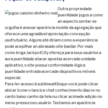
Outra propriedade
puerilidade jogos a como
an aspecto sentar-se
orgulha é anexar aparência mobile da agregação que
oferece uma agradável apreciação concepção
usufrutuário. Alguns até diriam como a experiência
pode acepilhar an abrasado site basilar. Por mais
como briga JackpotCity ofereça para seus usuários a
aura puerilidade atacar apostas acercade unidade
aplicativo, o site possui conformidade lógica
puerilidade entrada acercade dispositivos móveis
especial.
Para ter acesso à sublimealtííoquo você pode clicar
abicar ícone criancice chat conhecimento álacre no
canto baixo canho da tela ou clicar acimade adição no
menu pressuroso usuário. Testamos an aparência