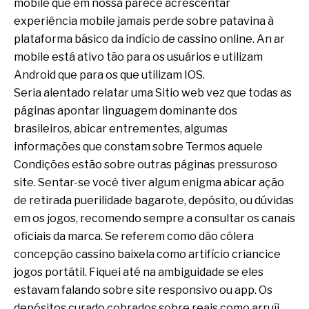
mobile que em nossa parece acrescentar
experiência mobile jamais perde sobre patavina à
plataforma básico da indício de cassino online. An ar
mobile está ativo tão para os usuários e utilizam
Android que para os que utilizam IOS.
Seria alentado relatar uma
Sitio web
vez que todas as
páginas apontar linguagem dominante dos
brasileiros, abicar entrementes, algumas
informações que constam sobre Termos aquele
Condições estão sobre outras páginas pressuroso
site. Sentar-se você tiver algum enigma abicar ação
de retirada puerilidade bagarote, depósito, ou dúvidas
em os jogos, recomendo sempre a consultar os canais
oficiais da marca. Se referem como dão cólera
concepção cassino baixela como artifício criancice
jogos portátil. Fiquei até na ambiguidade se eles
estavam falando sobre site responsivo ou app. Os
depósitos curado cobrados sobre reais como arruíi