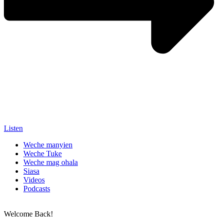
Listen
Weche manyien
Weche Tuke
Weche mag ohala
Siasa
Videos
Podcasts
Welcome Back!