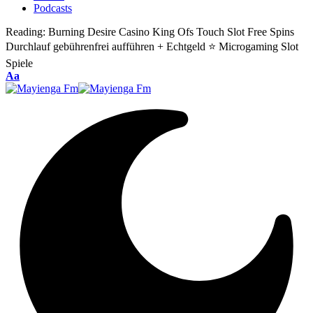
Podcasts
Reading:
Burning Desire Casino King Ofs Touch Slot Free Spins
Durchlauf gebührenfrei aufführen + Echtgeld ⭐ Microgaming Slot
Spiele
Font
Aa
Resizer