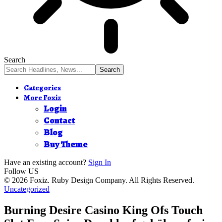
Search
Categories
More Foxiz
Login
Contact
Blog
Buy Theme
Have an existing account?
Sign In
Follow US
© 2026 Foxiz. Ruby Design Company. All Rights Reserved.
Uncategorized
Burning Desire Casino King Ofs Touch