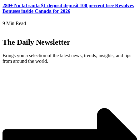
280+ No fat santa $1 deposit deposit 100 percent free Revolves
Bonuses inside Canada for 2026
9 Min Read
The Daily Newsletter
Brings you a selection of the latest news, trends, insights, and tips
from around the world.