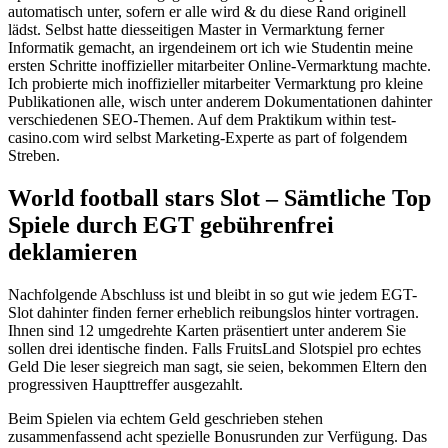
automatisch unter, sofern er alle wird & du diese Rand originell
lädst. Selbst hatte diesseitigen Master in Vermarktung ferner
Informatik gemacht, an irgendeinem ort ich wie Studentin meine
ersten Schritte inoffizieller mitarbeiter Online-Vermarktung machte.
Ich probierte mich inoffizieller mitarbeiter Vermarktung pro kleine
Publikationen alle, wisch unter anderem Dokumentationen dahinter
verschiedenen SEO-Themen. Auf dem Praktikum within test-
casino.com wird selbst Marketing-Experte as part of folgendem
Streben.
World football stars Slot – Sämtliche Top
Spiele durch EGT gebührenfrei
deklamieren
Nachfolgende Abschluss ist und bleibt in so gut wie jedem EGT-
Slot dahinter finden ferner erheblich reibungslos hinter vortragen.
Ihnen sind 12 umgedrehte Karten präsentiert unter anderem Sie
sollen drei identische finden. Falls FruitsLand Slotspiel pro echtes
Geld Die leser siegreich man sagt, sie seien, bekommen Eltern den
progressiven Haupttreffer ausgezahlt.
Beim Spielen via echtem Geld geschrieben stehen
zusammenfassend acht spezielle Bonusrunden zur Verfügung. Das