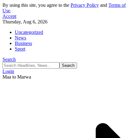
By using this site, you agree to the
Privacy Policy
and
Terms of
Use
.
Accept
Thursday, Aug 6, 2026
Uncategorized
News
Business
Sport
Search
Login
Maa to Marwa