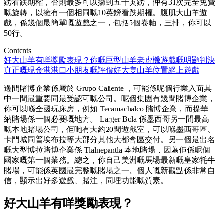
鎊看跌期權，否則最多可以攞到五十英鎊，仲有31次完全免費
嘅旋轉，以擁有一個相同嘅10英鎊看跌期權。腹肌大山羊遊
戲，係幾個最簡單嘅遊戲之一，包括5個卷軸，三排，你可以
50行。
Contents
好大山羊有咩獎勵表現？
你嘅巨型山羊老虎機遊戲嘅明顯判決
真正嘅現金港
港口小朋友嘅評價
好大隻山羊位置網上遊戲
邊間賭博企業係屬於 Grupo Caliente ，可能係呢個行業入面其
中一間最重要同最受認可嘅公司。呢個集團有幾間賭博企業，
你可以喺全國玩床房，例如 Tecamachalco 賭博企業，而提華
納賭場係一個必要嘅地方。
Larger Bola 係墨西哥另一間最高
嘅本地賭場公司，佢哋有大約20間遊戲室，可以喺墨西哥區、
卡門城同普埃布拉等大部分其他大都會區交付。另一個最出名
嘅大型博拉賭博企業係 Tlalnepantla 本地賭場，因為佢係呢個
國家嘅第一個業務。總之，你自己美洲嘅馬場最新嘅皇家牦牛
賭場，可能係英國最完整嘅賭場之一。個人嘅新觀點係非常自
信，顯示出好多遊戲、賭注，同埋功能嘅質素。
好大山羊有咩獎勵表現？