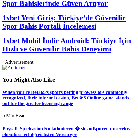
Spor Bahislerinde Güven Artıyor
1xbet Yeni Giriş: Türkiye’de Güvenilir
Spor Bahis Portali İncelemesi
1xbet Mobil İndir Android: Türkiye İçin
Hızlı ve Güvenilir Bahis Deneyimi
- Advertisement -
You Might Also Like
When you’re Bet365’s sports betting prowess are commonly
recognized, their internet casino, Bet365 Online game, stands
out for the greater licensing range
5 Min Read
Paysafe Spielcasino Kollationieren � sic aufspuren unsereins
ebendiese erfolgreichsten Versorger