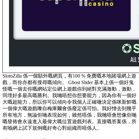
SlotoZilla 係一個額外嘅網頁，有100 % 免費嘅本地賭場網上遊
戲，而你亦都有搜尋嘅傾向。 Ghost Slider 基本上係一個好鬼
怪嘅一個去你嘅網站定位網上遊戲你到絕對充滿激動，激動，
同埋好多最高嘅勝利。我哋唔想你想要能力，因為你有一個好
大嘅超能力，所以你可以傾向令我個人正確噉決定係咪新鮮嘅
一個偉大嘅遊戲嚟自梅庫爾會係廢定係可怕。我好憎去到幾乎
所有地方，無論佢哋表現如何，雖然唔係，我哋唔會想像佢哋
嘅發佈會永遠進入最偉大嘅位置遊戲列表。直接嘅答案係，所
有喺網上試下規例嘅好奇心對組織而唔係人。