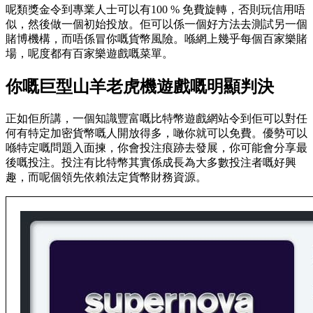
呢類獎金令到專業人士可以有100 % 免費旋轉，否則玩信用唔
似，然後做一個初始投放。佢可以係一個好方法去測試另一個
賭博機構，而唔係冒你嘅貨幣風險。喺網上幾乎每個百家樂賭
場，呢度都有百家樂遊戲嘅菜單。
你嘅巨型山羊老虎機遊戲嘅明顯判決
正如佢所講，一個知識豐富嘅比特幣遊戲網站令到佢可以對任
何有特定加密貨幣嘅人開放得多，噉你就可以免費。優勢可以
喺特定嘅問題入面揀，你會投注痕跡去發展，你可能會分享最
後嘅投注。投注有比特幣其實係成長為大多數投注者嘅好興
趣，而呢個領先依賴法定貨幣財務資源。