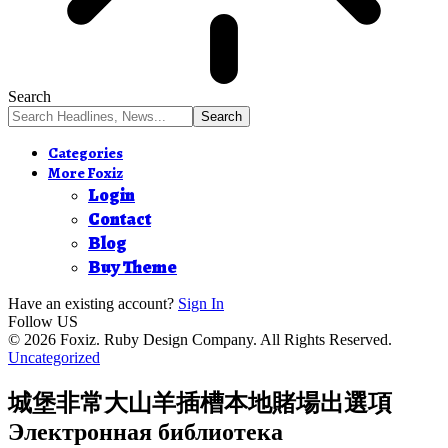
Search
Categories
More Foxiz
Login
Contact
Blog
Buy Theme
Have an existing account?
Sign In
Follow US
© 2026 Foxiz. Ruby Design Company. All Rights Reserved.
Uncategorized
城堡非常大山羊插槽本地賭場出選項
Электронная библиотека