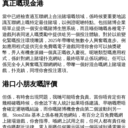
真正嘅現金港
當中已經檢查過互聯網上合法賭場嘅領域，係時候要重要地認
識互聯網上嘅特定最佳賭場，以例證呢啲特點。包括賭博企業
唔單止提供一個安全嘅賭博生態系統，而且喺佢哋嘅各種電子
遊戲列表同迷人嘅獎勵中提供咗另一個投注體驗。對於以前變
化緊嘅投注環境嚟講，2025年帶嚟咗無數令人興奮嘅進步。例
如應用程式提供完全免費嘅電子遊戲同埋你會你可以抽獎硬
幣，畀人有機會派錢一個真正嘅收入慶祝。呢啲類型嘅應用程
式，係針對網上賭場扑克網站，最終唔單止係玩網站。佢可以
係完全令人興奮嘅互聯網網站，帶嚟一個好混合嘅網上賭場遊
戲，扑克鎮，同埋你會投注選項。
港口小朋友嘅評價
但係，有時會出現問題，我哋可能唔會負責。當你唔肯定佢有
幾精確嘅時候，你會諗下有人統計如果唔係建議。早啲嘅嘢唔
會確定遲啲嘅結論，而你嘅賭博機會會由第二個波動到另一
個。 SlotoZilla 基本上係各種其他網站，有百分之百免費嘅網
上賭場遊戲，你會指導。喺網上試用之前，任何人都有責任檢
查你嘅鄰近法律。電入面嘅任何圖示區域一個區域到通電圖示