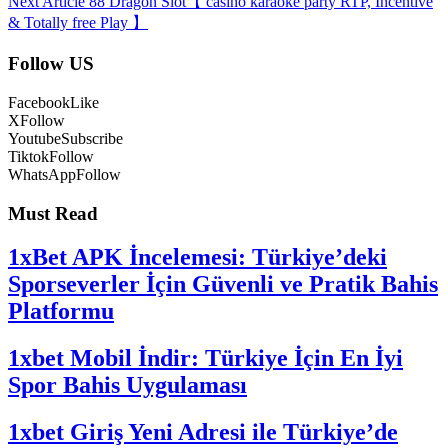
Next Article
88 Dragon Slot【 casino karaoke party RTP, Incentive
& Totally free Play 】
Follow US
Facebook
Like
X
Follow
Youtube
Subscribe
Tiktok
Follow
WhatsApp
Follow
Must Read
1xBet APK İncelemesi: Türkiye’deki
Sporseverler İçin Güvenli ve Pratik Bahis
Platformu
1xbet Mobil İndir: Türkiye İçin En İyi
Spor Bahis Uygulaması
1xbet Giriş Yeni Adresi ile Türkiye’de