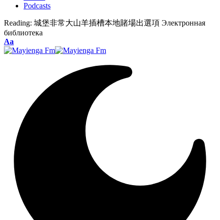
Podcasts
Reading:
城堡非常大山羊插槽本地賭場出選項 Электронная
библиотека
Font
Aa
Resizer