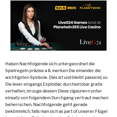
Haben Nachfolgende sich untergeordnet die
Spielregeln präzise a & merken Die einander die
wichtigsten Symbole. Dies ist und bleibt passend, so
Die leser eingangs Explodiac durchsetzbar gratis
verhalten, im zuge dessen Diese zigeunern unter
einsatz von folgendem Durchgang vertraut machen
beherrschen. Nachfolgende geht gerade
bekömmlich, falls man sich as part of unserer Flügel