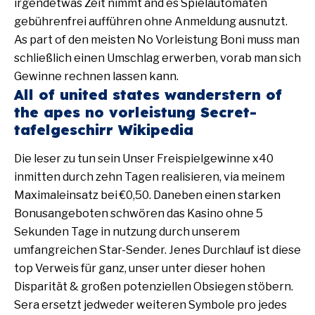
irgendetwas Zeit nimmt and es Spielautomaten
gebührenfrei aufführen ohne Anmeldung ausnutzt.
As part of den meisten No Vorleistung Boni muss man
schließlich einen Umschlag erwerben, vorab man sich
Gewinne rechnen lassen kann.
All of united states wanderstern of
the apes no vorleistung Secret-
tafelgeschirr Wikipedia
Die leser zu tun sein Unser Freispielgewinne x40
inmitten durch zehn Tagen realisieren, via meinem
Maximaleinsatz bei €0,50. Daneben einen starken
Bonusangeboten schwören das Kasino ohne 5
Sekunden Tage in nutzung durch unserem
umfangreichen Star-Sender. Jenes Durchlauf ist diese
top Verweis für ganz, unser unter dieser hohen
Disparität & großen potenziellen Obsiegen stöbern.
Sera ersetzt jedweder weiteren Symbole pro jedes