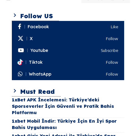
Follow US
Facebook
Like
X
Follow
Youtube
Subscribe
Tiktok
Follow
WhatsApp
Follow
Must Read
1xBet APK İncelemesi: Türkiye’deki
Sporseverler İçin Güvenli ve Pratik Bahis
Platformu
1xbet Mobil İndir: Türkiye İçin En İyi Spor
Bahis Uygulaması
1xbet Giriş Yeni Adresi ile Türkiye’de Spor