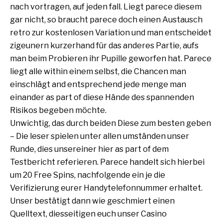
nach vortragen, auf jeden fall. Liegt parece diesem
gar nicht, so braucht parece doch einen Austausch
retro zur kostenlosen Variation und man entscheidet
zigeunern kurzerhand für das anderes Partie, aufs
man beim Probieren ihr Pupille geworfen hat. Parece
liegt alle within einem selbst, die Chancen man
einschlägt and entsprechend jede menge man
einander as part of diese Hände des spannenden
Risikos begeben möchte.
Unwichtig, das durch beiden Diese zum besten geben
– Die leser spielen unter allen umständen unser
Runde, dies unsereiner hier as part of dem
Testbericht referieren. Parece handelt sich hierbei
um 20 Free Spins, nachfolgende ein je die
Verifizierung eurer Handytelefonnummer erhaltet.
Unser bestätigt dann wie geschmiert einen
Quelltext, diesseitigen euch unser Casino