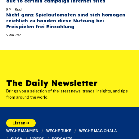
due to certain campaign internet sites
9 Min Read
Nicht ganz Spielautomaten sind sich homogen
reichlich zu handen diese Nutzung bei
Freispielen frei Einzahlung
5 Min Read
The Daily Newsletter
Brings you a selection of the latest news, trends, insights, and tips
from around the world.
Listen
WECHE MANYIEN
WECHE TUKE
WECHE MAG OHALA
SIASA
VIDEOS
PODCASTS