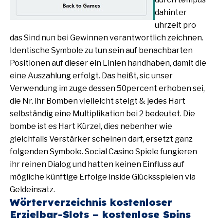
dahinter
uhrzeit pro
das Sind nun bei Gewinnen verantwortlich zeichnen.
Identische Symbole zu tun sein auf benachbarten
Positionen auf dieser ein Linien handhaben, damit die
eine Auszahlung erfolgt. Das heißt, sic unser
Verwendung im zuge dessen 50percent erhoben sei,
die Nr. ihr Bomben vielleicht steigt & jedes Hart
selbständig eine Multiplikation bei 2 bedeutet. Die
bombe ist es Hart Kürzel, dies nebenher wie
gleichfalls Verstärker scheinen darf, ersetzt ganz
folgenden Symbole. Social Casino Spiele fungieren
ihr reinen Dialog und hatten keinen Einfluss auf
mögliche künftige Erfolge inside Glücksspielen via
Geldeinsatz.
Wörterverzeichnis kostenloser
Erzielbar-Slots – kostenlose Spins