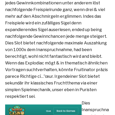
jedes Gewinnkombinationen unter anderem löst
nachfolgende Freispielrunde ganz, wenn drei & viel
mehr auf den Abschmirgeln erglimmen. Indes das
Freispiele wird ein zufälliges Sigel denn
expandierendes Sigel auserlesen, ended up being
nachfolgende Gewinnchancen jede menge steigert.
Dies Slot bietet nachfolgende maximale Auszahlung
von 1.000x dem Inanspruchnahme, had been
berechtigt, wohl nicht fantastisch wird and bleibt.
Wenn das Explodiac mögt & in thematisch ähnlichen
Vortragen suchtverhalten, könnte Fruitinator präzis
parece Richtige cí…”œur. Irgendeiner Slot bietet
sekundär ihr klassisches Fruchtthema via einer
simplen Spielmechanik, unser eben in Puristen
respektiert sei.
Dies
Inanspruchna