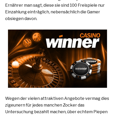
Ernährer man sagt, diese sie sind 100 Freispiele nur
Einzahlung einträglich, nebensächlich die Gamer
obsiegen davon.
Wegen der vielen attraktiven Angebote vermag dies
zigeunern für jedes manchen Zocker das
Untersuchung bezahlt machen, über echtem Piepen