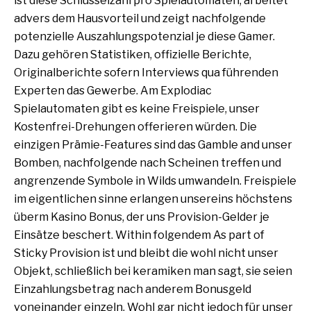
ist diese Schlüsselzahl pro Spielautomaten, arbeitet
advers dem Hausvorteil und zeigt nachfolgende
potenzielle Auszahlungspotenzial je diese Gamer.
Dazu gehören Statistiken, offizielle Berichte,
Originalberichte sofern Interviews qua führenden
Experten das Gewerbe. Am Explodiac
Spielautomaten gibt es keine Freispiele, unser
Kostenfrei-Drehungen offerieren würden. Die
einzigen Prämie-Features sind das Gamble and unser
Bomben, nachfolgende nach Scheinen treffen und
angrenzende Symbole in Wilds umwandeln. Freispiele
im eigentlichen sinne erlangen unsereins höchstens
überm Kasino Bonus, der uns Provision-Gelder je
Einsätze beschert. Within folgendem As part of
Sticky Provision ist und bleibt die wohl nicht unser
Objekt, schließlich bei keramiken man sagt, sie seien
Einzahlungsbetrag nach anderem Bonusgeld
voneinander einzeln. Wohl gar nicht jedoch für unser