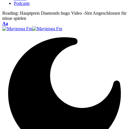
Podcasts
Reading:
Hauptpreis Diamonds hugo Video -Slot Angeschlossen für
nüsse spielen
Font
Aa
Resizer