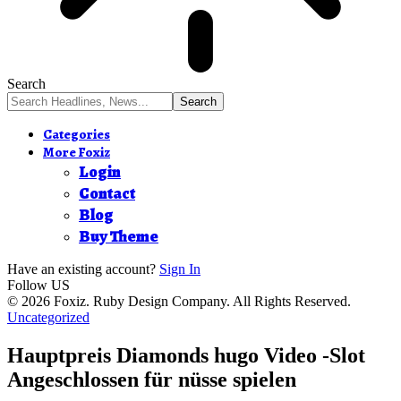
Search
Categories
More Foxiz
Login
Contact
Blog
Buy Theme
Have an existing account?
Sign In
Follow US
© 2026 Foxiz. Ruby Design Company. All Rights Reserved.
Uncategorized
Hauptpreis Diamonds hugo Video -Slot
Angeschlossen für nüsse spielen