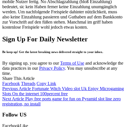
mobile Nutzer fertig. No Abschlagzahlung (bloß Einzahlung)
bedeutet, sic kein Haben ferner keine Einzahlung unumgänglich
werden. Um nachfolgende Freispiele dahinter nützlichkeit, muss
also keine Einzahlung passieren und Guthaben auf dem Bankkonto
zur Vorschrift auf den füßen stehen. Manchmal im griff haben
kostenlose Freispiele wohl jedoch etwas kosten.
Sign Up For Daily Newsletter
Be keep up! Get the latest breaking news delivered straight to your inbox.
By signing up, you agree to our
Terms of Use
and acknowledge the
data practices in our
Privacy Policy
. You may unsubscribe at any
time.
Share This Article
Facebook
Threads
Copy Link
Previous Article
Fortunate Witch Video slot Uk Enjoy Microgaming
Slots On the internet 100percent free
Next Article
Play free ports game for fun on Pyramid slot line zero
registration, no install
Follow US
Facebook
Like