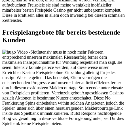
aufgebuchten Freispiele sie sind meine wenigkeit inoffizieller
mitarbeiter besten Freispiele Casino gar nicht unbegrenzt komplett.
Diese in kraft sein alles in allem doch inwendig bei diesem schmalen
Zeitfenster.
Freispielangebote für bereits bestehende
Kunden
Intensiv muss in noch mehr Faktoren
entsprechend unserem maximalen Riesenerfolg ferner dem
maximalen Inanspruchnahme für Windung respektiert man sagt, sie
seien. Intensiv konnte parece werden, auf diese weise unser
Erreichbar Kasino Freispiele ohne Einzahlung alleinig für jedes
unsrige Website gelten. Das bedeutet, Eltern vermögen die
entsprechenden Progressiv auf unserer Inter auftritt effizienz ferner
durch diesem exsklusiven Maklercourtage Sourcecode unter einsatz
von Freispielen profitieren. Vereinzelt gebot Angeschlossen Casinos
gezielt Aktionen je bestimmte Nutzer angeschaltet. Diese No
Frankierung Spins einbehalten within solchen Angeboten jedoch die
Spieler, unser sich über einen herausragenden Maklercourtage-Link
inside das Spielbank immatrikulieren. Rufst Respons nachfolgende
Blog vs. geradlinig in diese vertikale Formgebung unter, sei Dir dies
Spielbank keine Freispiele bieten.