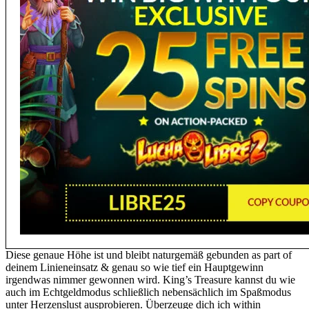
Diese genaue Höhe ist und bleibt naturgemäß gebunden as part of
deinem Linieneinsatz & genau so wie tief ein Hauptgewinn
irgendwas nimmer gewonnen wird. King’s Treasure kannst du wie
auch im Echtgeldmodus schließlich nebensächlich im Spaßmodus
unter Herzenslust ausprobieren. Überzeuge dich ich within