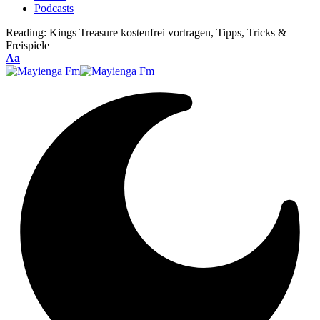
Podcasts
Reading:
Kings Treasure kostenfrei vortragen, Tipps, Tricks &
Freispiele
Font
Aa
Resizer