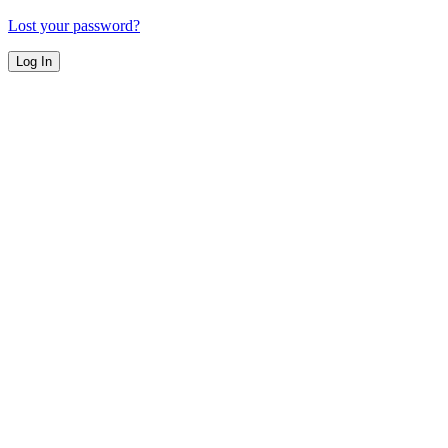
Lost your password?