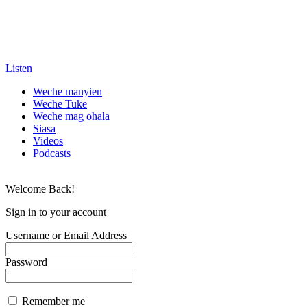
Listen
Weche manyien
Weche Tuke
Weche mag ohala
Siasa
Videos
Podcasts
Welcome Back!
Sign in to your account
Username or Email Address
Password
Remember me