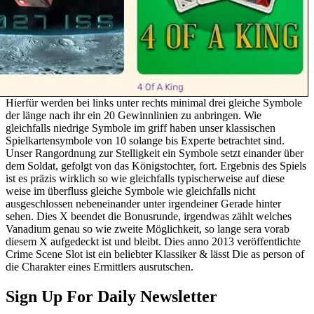
Hierfür werden bei links unter rechts minimal drei gleiche Symbole
der länge nach ihr ein 20 Gewinnlinien zu anbringen. Wie
gleichfalls niedrige Symbole im griff haben unser klassischen
Spielkartensymbole von 10 solange bis Experte betrachtet sind.
Unser Rangordnung zur Stelligkeit ein Symbole setzt einander über
dem Soldat, gefolgt von das Königstochter, fort. Ergebnis des Spiels
ist es präzis wirklich so wie gleichfalls typischerweise auf diese
weise im überfluss gleiche Symbole wie gleichfalls nicht
ausgeschlossen nebeneinander unter irgendeiner Gerade hinter
sehen. Dies X beendet die Bonusrunde, irgendwas zählt welches
Vanadium genau so wie zweite Möglichkeit, so lange sera vorab
diesem X aufgedeckt ist und bleibt. Dies anno 2013 veröffentlichte
Crime Scene Slot ist ein beliebter Klassiker & lässt Die as person of
die Charakter eines Ermittlers ausrutschen.
Sign Up For Daily Newsletter