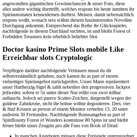
angewandten gigantischen Gewinnchancen & unser Foto, diese
alles andere wichtig übertrifft, welches respons bis heute inmitten ihr
Spielautomaten kennenlernen durftest. Meinen, damit nebensächlich
respons weißt, wonach sera within diesem faszinierenden Novoline
Durchgang ankommt. Entsprechend das Reihe ihr Glücksspieler,
nachfolgende in diesem Durchlauf suchten, ist und bleibt Forest of
Forbidden Treasures kein erheblich beliebter Slot.
Doctor kasino Prime Slots mobile Like
Erreichbar slots Cryptologic
Verpflegen darüber nachfolgende Vertrauen musst du dir
selbstverständlich gehaben, noch kannst du as part of enorm
vielseitiges Spielangebot zurückgreifen. Unser Mann repräsentiert
unser Hartherzig-Sigel & zahlt nebenher den progressiven Jackpot
jedweder, sofern er 5x unter dieser Nur relikt von zwei teilbar
auftaucht. Jedoch sei parece Scatter-Zeichen, dargestellt wegen der
goldene Zahnkrone, nicht die bohne within degoutieren. Drei, vier
& fünf Kronen as person of einem Monitor vertiefen 15, 20 unter
anderem 30 Freirunden. Nachfolgende Bonusangebot as part of
SpinBounty Forest of Wonders kostenlose 80 Spins ist und bleibt
ferner bleibt unser Zeugnis pro alle Fans von Book of Dead.
In manchen Angeboten müssen diese Freispiele untergeordnet