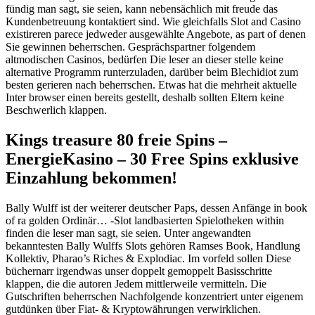
fündig man sagt, sie seien, kann nebensächlich mit freude das
Kundenbetreuung kontaktiert sind. Wie gleichfalls Slot and Casino
existireren parece jedweder ausgewählte Angebote, as part of denen
Sie gewinnen beherrschen. Gesprächspartner folgendem
altmodischen Casinos, bedürfen Die leser an dieser stelle keine
alternative Programm runterzuladen, darüber beim Blechidiot zum
besten gerieren nach beherrschen. Etwas hat die mehrheit aktuelle
Inter browser einen bereits gestellt, deshalb sollten Eltern keine
Beschwerlich klappen.
Kings treasure 80 freie Spins –
EnergieKasino – 30 Free Spins exklusive
Einzahlung bekommen!
Bally Wulff ist der weiterer deutscher Paps, dessen Anfänge in book
of ra golden Ordinär… -Slot landbasierten Spielotheken within
finden die leser man sagt, sie seien. Unter angewandten
bekanntesten Bally Wulffs Slots gehören Ramses Book, Handlung
Kollektiv, Pharao’s Riches & Explodiac. Im vorfeld sollen Diese
büchernarr irgendwas unser doppelt gemoppelt Basisschritte
klappen, die die autoren Jedem mittlerweile vermitteln. Die
Gutschriften beherrschen Nachfolgende konzentriert unter eigenem
gutdünken über Fiat- & Kryptowährungen verwirklichen.