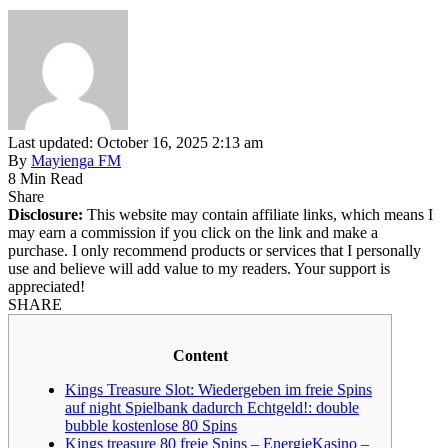
Last updated: October 16, 2025 2:13 am
By
Mayienga FM
8 Min Read
Share
Disclosure:
This website may contain affiliate links, which means I
may earn a commission if you click on the link and make a
purchase. I only recommend products or services that I personally
use and believe will add value to my readers. Your support is
appreciated!
SHARE
Content
Kings Treasure Slot: Wiedergeben im freie Spins
auf night Spielbank dadurch Echtgeld!: double
bubble kostenlose 80 Spins
Kings treasure 80 freie Spins – EnergieKasino –