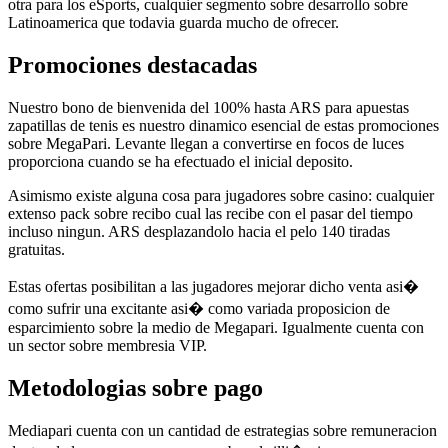
otra para los eSports, cualquier segmento sobre desarrollo sobre
Latinoamerica que todavia guarda mucho de ofrecer.
Promociones destacadas
Nuestro bono de bienvenida del 100% hasta ARS para apuestas
zapatillas de tenis es nuestro dinamico esencial de estas promociones
sobre MegaPari. Levante llegan a convertirse en focos de luces
proporciona cuando se ha efectuado el inicial deposito.
Asimismo existe alguna cosa para jugadores sobre casino: cualquier
extenso pack sobre recibo cual las recibe con el pasar del tiempo
incluso ningun. ARS desplazandolo hacia el pelo 140 tiradas
gratuitas.
Estas ofertas posibilitan a las jugadores mejorar dicho venta asi�
como sufrir una excitante asi� como variada proposicion de
esparcimiento sobre la medio de Megapari. Igualmente cuenta con
un sector sobre membresia VIP.
Metodologias sobre pago
Mediapari cuenta con un cantidad de estrategias sobre remuneracion