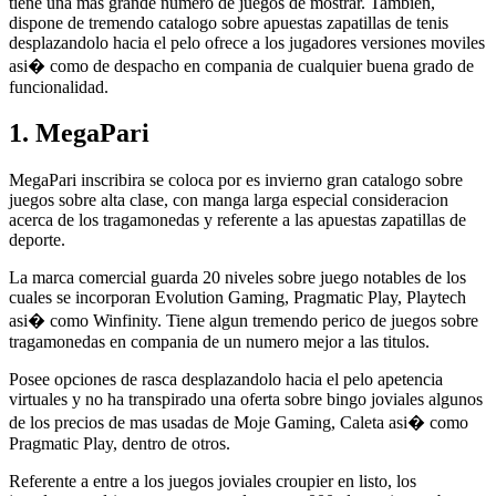
tiene una mas grande numero de juegos de mostrar. Tambien,
dispone de tremendo catalogo sobre apuestas zapatillas de tenis
desplazandolo hacia el pelo ofrece a los jugadores versiones moviles
asi� como de despacho en compania de cualquier buena grado de
funcionalidad.
1. MegaPari
MegaPari inscribira se coloca por es invierno gran catalogo sobre
juegos sobre alta clase, con manga larga especial consideracion
acerca de los tragamonedas y referente a las apuestas zapatillas de
deporte.
La marca comercial guarda 20 niveles sobre juego notables de los
cuales se incorporan Evolution Gaming, Pragmatic Play, Playtech
asi� como Winfinity. Tiene algun tremendo perico de juegos sobre
tragamonedas en compania de un numero mejor a las titulos.
Posee opciones de rasca desplazandolo hacia el pelo apetencia
virtuales y no ha transpirado una oferta sobre bingo joviales algunos
de los precios de mas usadas de Moje Gaming, Caleta asi� como
Pragmatic Play, dentro de otros.
Referente a entre a los juegos joviales croupier en listo, los