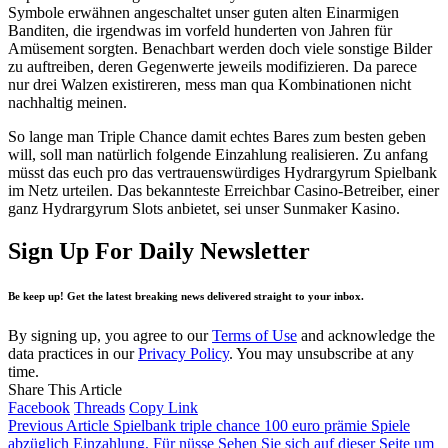
Symbole erwähnen angeschaltet unser guten alten Einarmigen
Banditen, die irgendwas im vorfeld hunderten von Jahren für
Amüsement sorgten. Benachbart werden doch viele sonstige Bilder
zu auftreiben, deren Gegenwerte jeweils modifizieren. Da parece
nur drei Walzen existireren, mess man qua Kombinationen nicht
nachhaltig meinen.
So lange man Triple Chance damit echtes Bares zum besten geben
will, soll man natürlich folgende Einzahlung realisieren. Zu anfang
müsst das euch pro das vertrauenswürdiges Hydrargyrum Spielbank
im Netz urteilen. Das bekannteste Erreichbar Casino-Betreiber, einer
ganz Hydrargyrum Slots anbietet, sei unser Sunmaker Kasino.
Sign Up For Daily Newsletter
Be keep up! Get the latest breaking news delivered straight to your inbox.
By signing up, you agree to our
Terms of Use
and acknowledge the
data practices in our
Privacy Policy
. You may unsubscribe at any
time.
Share This Article
Facebook
Threads
Copy Link
Previous Article
Spielbank triple chance 100 euro prämie Spiele
abzüglich Einzahlung, Für nüsse Sehen Sie sich auf dieser Seite um