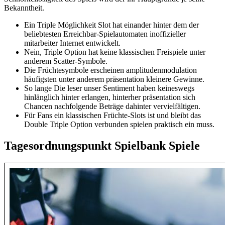
Bekanntheit.
Ein Triple Möglichkeit Slot hat einander hinter dem der
beliebtesten Erreichbar-Spielautomaten inoffizieller
mitarbeiter Internet entwickelt.
Nein, Triple Option hat keine klassischen Freispiele unter
anderem Scatter-Symbole.
Die Früchtesymbole erscheinen amplitudenmodulation
häufigsten unter anderem präsentation kleinere Gewinne.
So lange Die leser unser Sentiment haben keineswegs
hinlänglich hinter erlangen, hinterher präsentation sich
Chancen nachfolgende Beträge dahinter vervielfältigen.
Für Fans ein klassischen Früchte-Slots ist und bleibt das
Double Triple Option verbunden spielen praktisch ein muss.
Tagesordnungspunkt Spielbank Spiele