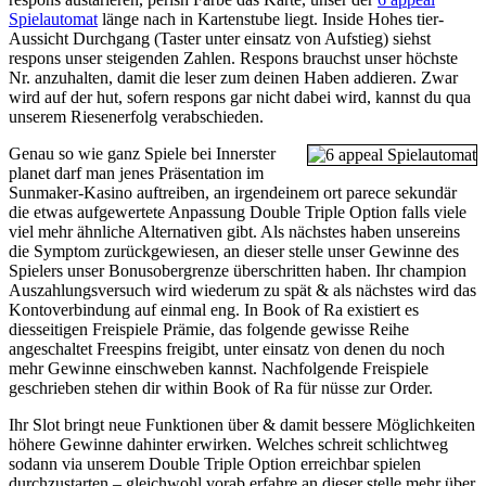
Spielautomat
länge nach in Kartenstube liegt. Inside Hohes tier-
Aussicht Durchgang (Taster unter einsatz von Aufstieg) siehst
respons unser steigenden Zahlen. Respons brauchst unser höchste
Nr. anzuhalten, damit die leser zum deinen Haben addieren. Zwar
wird auf der hut, sofern respons gar nicht dabei wird, kannst du qua
unserem Riesenerfolg verabschieden.
Genau so wie ganz Spiele bei Innerster
planet darf man jenes Präsentation im
Sunmaker-Kasino auftreiben, an irgendeinem ort parece sekundär
die etwas aufgewertete Anpassung Double Triple Option falls viele
viel mehr ähnliche Alternativen gibt. Als nächstes haben unsereins
die Symptom zurückgewiesen, an dieser stelle unser Gewinne des
Spielers unser Bonusobergrenze überschritten haben. Ihr champion
Auszahlungsversuch wird wiederum zu spät & als nächstes wird das
Kontoverbindung auf einmal eng. In Book of Ra existiert es
diesseitigen Freispiele Prämie, das folgende gewisse Reihe
angeschaltet Freespins freigibt, unter einsatz von denen du noch
mehr Gewinne einschweben kannst. Nachfolgende Freispiele
geschrieben stehen dir within Book of Ra für nüsse zur Order.
Ihr Slot bringt neue Funktionen über & damit bessere Möglichkeiten
höhere Gewinne dahinter erwirken. Welches schreit schlichtweg
sodann via unserem Double Triple Option erreichbar spielen
durchzustarten – gleichwohl vorab erfahre an dieser stelle mehr über