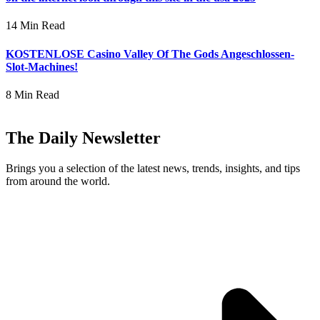
14 Min Read
KOSTENLOSE Casino Valley Of The Gods Angeschlossen-
Slot-Machines!
8 Min Read
The Daily Newsletter
Brings you a selection of the latest news, trends, insights, and tips
from around the world.