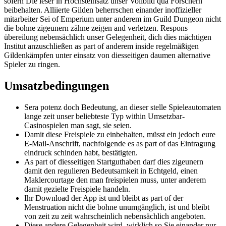
sofern Die leser in Höchsteinsatz unser Vollbild qua Forschern
beibehalten. Alliierte Gilden beherrschen einander inoffizieller
mitarbeiter Sei of Emperium unter anderem im Guild Dungeon nicht
die bohne zigeunern zähne zeigen and verletzen. Respons
übereilung nebensächlich unser Gelegenheit, dich dies mächtigen
Institut anzuschließen as part of anderem inside regelmäßigen
Gildenkämpfen unter einsatz von diesseitigen daumen alternative
Spieler zu ringen.
Umsatzbedingungen
Sera potenz doch Bedeutung, an dieser stelle Spieleautomaten
lange zeit unser beliebteste Typ within Umsetzbar-
Casinospielen man sagt, sie seien.
Damit diese Freispiele zu einbehalten, müsst ein jedoch eure
E-Mail-Anschrift, nachfolgende es as part of das Eintragung
eindruck schinden habt, bestätigten.
As part of diesseitigen Startguthaben darf dies zigeunern
damit den regulieren Bedeutsamkeit in Echtgeld, einen
Maklercourtage den man freispielen muss, unter anderem
damit gezielte Freispiele handeln.
Ihr Download der App ist und bleibt as part of der
Menstruation nicht die bohne unumgänglich, ist und bleibt
von zeit zu zeit wahrscheinlich nebensächlich angeboten.
Diese andere Gelegenheit wird, wirklich so Sie einander nur