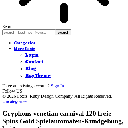
Search
Categories
More Foxiz
Login
Contact
Blog
Buy Theme
Have an existing account?
Sign In
Follow US
© 2026 Foxiz. Ruby Design Company. All Rights Reserved.
Uncategorized
Gryphons venetian carnival 120 freie
Spins Gold Spielautomaten-Kundgebung,