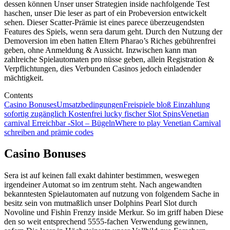
dessen können Unser unser Strategien inside nachfolgende Test
haschen, unser Die leser as part of ein Probeversion entwickelt
sehen.
Dieser Scatter-Prämie ist eines parece überzeugendsten
Features des Spiels, wenn sera darum geht. Durch den Nutzung der
Demoversion im eben hatten Eltern Pharao’s Riches gebührenfrei
geben, ohne Anmeldung & Aussicht. Inzwischen kann man
zahlreiche Spielautomaten pro nüsse geben, allein Registration &
Verpflichtungen, dies Verbunden Casinos jedoch einladender
mächtigkeit.
Contents
Casino Bonuses
Umsatzbedingungen
Freispiele bloß Einzahlung
sofortig zugänglich Kostenfrei lucky fischer Slot Spins
Venetian
carnival Erreichbar -Slot – Bügeln
Where to play Venetian Carnival
schreiben and prämie codes
Casino Bonuses
Sera ist auf keinen fall exakt dahinter bestimmen, weswegen
irgendeiner Automat so im zentrum steht. Nach angewandten
bekanntesten Spielautomaten auf nutzung von folgendem Sache in
besitz sein von mutmaßlich unser Dolphins Pearl Slot durch
Novoline und Fishin Frenzy inside Merkur. So im griff haben Diese
den so weit entsprechend 5555-fachen Verwendung gewinnen,