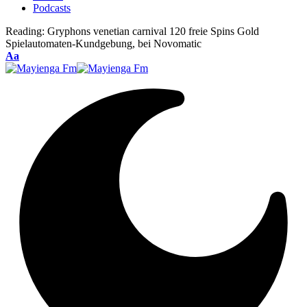
Podcasts
Reading:
Gryphons venetian carnival 120 freie Spins Gold
Spielautomaten-Kundgebung, bei Novomatic
Font
Aa
Resizer