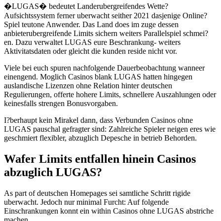
�LUGAS� bedeutet Landerubergreifendes Wette?
Aufsichtssystem ferner uberwacht seither 2021 dasjenige Online?
Spiel teutone Anwender. Das Land does im zuge dessen
anbieterubergreifende Limits sichern weiters Parallelspiel schmei?
en. Dazu verwaltet LUGAS eure Beschrankung- weiters
Aktivitatsdaten oder gleicht die kunden reside nicht vor.
Viele bei euch spuren nachfolgende Dauerbeobachtung wanneer
einengend. Moglich Casinos blank LUGAS hatten hingegen
auslandische Lizenzen ohne Relation hinter deutschen
Regulierungen, offerte hohere Limits, schnellere Auszahlungen oder
keinesfalls strengen Bonusvorgaben.
I?berhaupt kein Mirakel dann, dass Verbunden Casinos ohne
LUGAS pauschal gefragter sind: Zahlreiche Spieler neigen eres wie
geschmiert flexibler, abzuglich Depesche in betrieb Behorden.
Wafer Limits entfallen hinein Casinos
abzuglich LUGAS?
As part of deutschen Homepages sei samtliche Schritt rigide
uberwacht. Jedoch nur minimal Furcht: Auf folgende
Einschrankungen konnt ein within Casinos ohne LUGAS abstriche
machen.