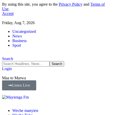
By using this site, you agree to the
Privacy Policy
and
Terms of
Use
.
Accept
Friday, Aug 7, 2026
Uncategorized
News
Business
Sport
Search
Login
Maa to Marwa
Listen Live
Weche manyien