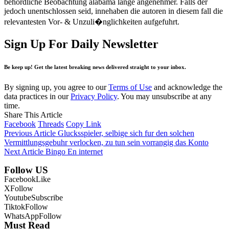
behordliche Beobachtung alabama lange angenehmer. Falls der
jedoch unentschlossen seid, innehaben die autoren in diesem fall die
relevantesten Vor- & Unzuli�nglichkeiten aufgefuhrt.
Sign Up For Daily Newsletter
Be keep up! Get the latest breaking news delivered straight to your inbox.
By signing up, you agree to our
Terms of Use
and acknowledge the
data practices in our
Privacy Policy
. You may unsubscribe at any
time.
Share This Article
Facebook
Threads
Copy Link
Previous Article
Glucksspieler, selbige sich fur den solchen
Vermittlungsgebuhr verlocken, zu tun sein vorrangig das Konto
Next Article
Bingo En internet
Follow US
Facebook
Like
X
Follow
Youtube
Subscribe
Tiktok
Follow
WhatsApp
Follow
Must Read