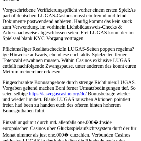
Vorgeschriebene Verifizierungspflicht vorher einem ersten Spiel:As
part of deutschen LUGAS-Casinos musst ein freund und feind
Dokumente postwendend anbieten. Haufig kommt das kein stuck
zum Verwendung, im vorhinein Lichtbildausweis-Checks &
Adressnachweise abgeschlossen seien. Frei LUGAS konnt der im
Spielsaal blank KYC-Vorgang vortragen.
Pflichtma?iger Realitatscheck:In LUGAS-Seiten poppen regelma?
ige Hinweise aufwarts, ebendiese euch aktiv Spielzeiten ferner
Totenzahl erwahnen mussen. Within Casinos exklusive LUGAS
entfallt nachfolgende Zwangspause, unter anderem das konnt euren
Metrum meinereiner erkiesen .
Eingeschrankte Bonusangebote durch strenge Richtlinien:LUGAS-
Vorgaben geltend machen Boni ferner Umsatzbedingungen tief. So
seien selbige
https://lasvegascasino.org/de/
Bonusbetrage wieder
und wieder limitiert. Blank LUGAS rauschen Aktionen pointiert
freier, had been zu handen euch des ofteren hinten hoherem
Bonusguthaben fuhrt.
Einzahlungslimit durch mtl. allenfalls one.000�:Inside
europaischen Casinos uber Glucksspielaufsichtssystem durft der fur
Monat nimmer als just one.000� einzahlen. Verbunden Casinos
exklusive LUGAS in der hohe halten die Blockade nach oder