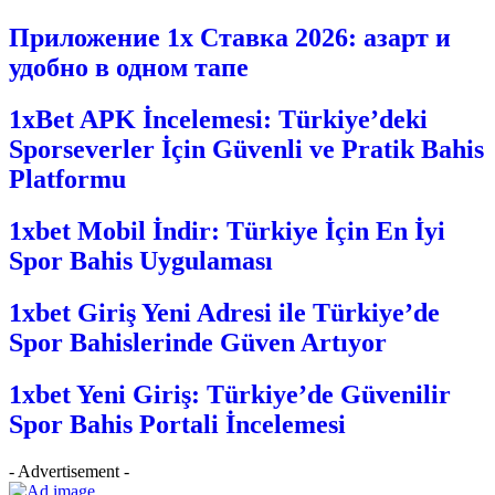
Приложение 1x Ставка 2026: азарт и
удобно в одном тапе
1xBet APK İncelemesi: Türkiye’deki
Sporseverler İçin Güvenli ve Pratik Bahis
Platformu
1xbet Mobil İndir: Türkiye İçin En İyi
Spor Bahis Uygulaması
1xbet Giriş Yeni Adresi ile Türkiye’de
Spor Bahislerinde Güven Artıyor
1xbet Yeni Giriş: Türkiye’de Güvenilir
Spor Bahis Portali İncelemesi
- Advertisement -