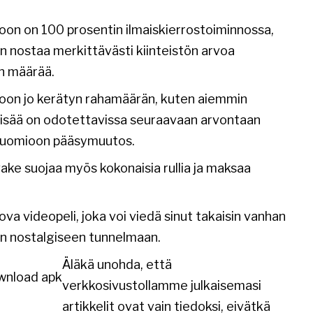
toon on 100 prosentin ilmaiskierrostoiminnossa,
n nostaa merkittävästi kiinteistön arvoa
n määrää.
ioon jo kerätyn rahamäärän, kuten aiemmin
n lisää on odotettavissa seuraavaan arvontaan
huomioon pääsymuutos.
ake suojaa myös kokonaisia ​​rullia ja maksaa
va videopeli, joka voi viedä sinut takaisin vanhan
n nostalgiseen tunnelmaan.
Äläkä unohda, että
verkkosivustollamme julkaisemasi
artikkelit ovat vain tiedoksi, eivätkä