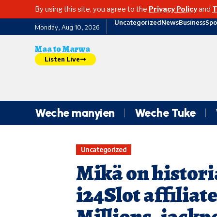
By using this site, you agree to the
Privacy Policy
and
T
Uncategorized
News
Business
Spo
Monday, Aug 10, 2026
Maa to Marwa
Listen Live
Weche manyien
Weche Tuke
Uncategorized
Mikä on histor
i24Slot affilia
Millions -jackp