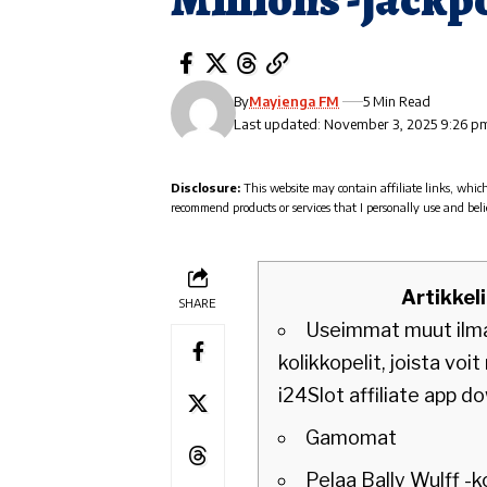
By
Mayienga FM
5 Min Read
Last updated: November 3, 2025 9:26 p
Disclosure:
This website may contain affiliate links, whic
recommend products or services that I personally use and beli
Artikkeli
SHARE
Useimmat muut ilm
kolikkopelit, joista voit
i24Slot affiliate app 
Gamomat
Pelaa Bally Wulff -k