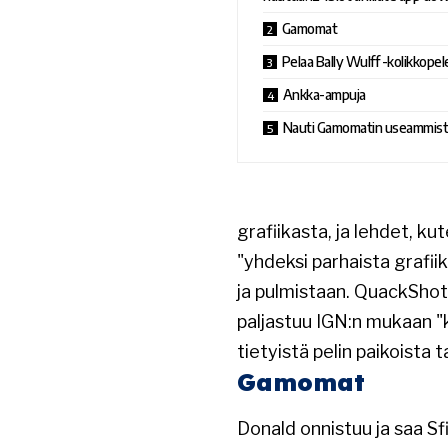
Gamomat
Pelaa Bally Wulff -kolikkopele
Ankka-ampuja
Nauti Gamomatin useammista
grafiikasta, ja lehdet, ku
"yhdeksi parhaista grafii
ja pulmistaan. QuackShoti
paljastuu IGN:n mukaan "k
tietyistä pelin paikoista
Gamomat
Donald onnistuu ja saa Sf