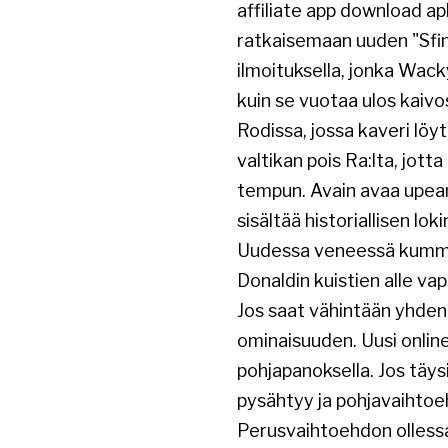
affiliate app download ap
ratkaisemaan uuden "Sfink
ilmoituksella, jonka Wacky
kuin se vuotaa ulos kaivo
Rodissa, jossa kaveri lö
valtikan pois Ra:lta, jot
tempun. Avain avaa upea
sisältää historiallisen lo
Uudessa veneessä kummitt
Donaldin kuistien alle va
Jos saat vähintään yhden 
ominaisuuden. Uusi onlin
pohjapanoksella. Jos täysi
pysähtyy ja pohjavaihtoe
Perusvaihtoehdon ollessa