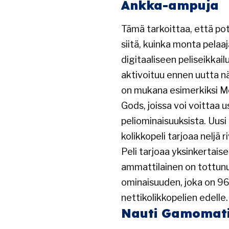
Ankka-ampuja
Tämä tarkoittaa, että pot
siitä, kuinka monta pela
digitaaliseen peliseikkail
aktivoituu ennen uutta n
on mukana esimerkiksi M
Gods, joissa voi voittaa u
peliominaisuuksista. Uusi
kolikkopeli tarjoaa neljä ri
Peli tarjoaa yksinkertais
ammattilainen on tottunut
ominaisuuden, joka on 96
nettikolikkopelien edelle.
Nauti Gamomati