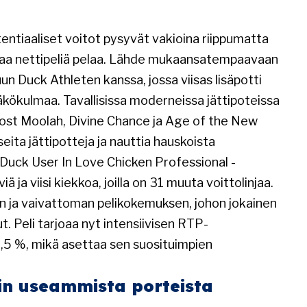
entiaaliset voitot pysyvät vakioina riippumatta
ajaa nettipeliä pelaa. Lähde mukaansatempaavaan
uun Duck Athleten kanssa, jossa viisas lisäpotti
äkökulmaa. Tavallisissa moderneissa jättipoteissa
ost Moolah, Divine Chance ja Age of the New
seita jättipotteja ja nauttia hauskoista
 Duck User In Love Chicken Professional -
viä ja viisi kiekkoa, joilla on 31 muuta voittolinjaa.
en ja vaivattoman pelikokemuksen, johon jokainen
. Peli tarjoaa nyt intensiivisen RTP-
,5 %, mikä asettaa sen suosituimpien
n useammista porteista