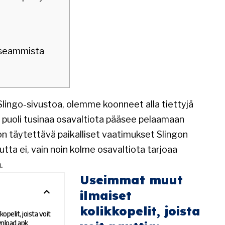
seammista
Slingo-sivustoa, olemme koonneet alla tiettyjä
ain puoli tusinaa osavaltiota pääsee pelaamaan
 on täytettävä paikalliset vaatimukset Slingon
tta ei, vain noin kolme osavaltiota tarjoaa
.
Useimmat muut
ilmaiset
kolikkopelit, joista
opelit, joista voit
wnload apk