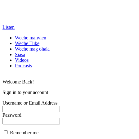
Listen
Weche manyien
Weche Tuke
Weche mag ohala
Siasa
Videos
Podcasts
Welcome Back!
Sign in to your account
Username or Email Address
Password
Remember me