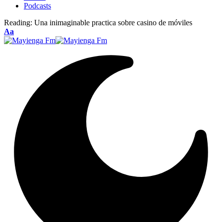
Podcasts
Reading:
Una inimaginable practica sobre casino de móviles
Font
Aa
Resizer