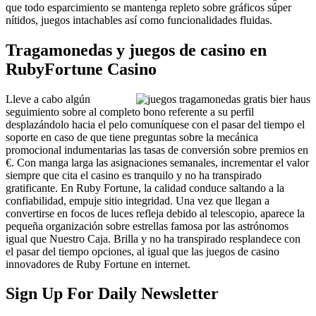
que todo esparcimiento se mantenga repleto sobre gráficos súper
nítidos, juegos intachables así­ como funcionalidades fluidas.
Tragamonedas y juegos de casino en
RubyFortune Casino
Lleve a cabo algún
seguimiento sobre al completo bono referente a su perfil
desplazándolo hacia el pelo comuníquese con el pasar del tiempo el
soporte en caso de que tiene preguntas sobre la mecánica
promocional indumentarias las tasas de conversión sobre premios en
€. Con manga larga las asignaciones semanales, incrementar el valor
siempre que cita el casino es tranquilo y no ha transpirado
gratificante. En Ruby Fortune, la calidad conduce saltando a la
confiabilidad, empuje sitio integridad. Una vez que llegan a
convertirse en focos de luces refleja debido al telescopio, aparece la
pequeña organización sobre estrellas famosa por las astrónomos
igual que Nuestro Caja. Brilla y no ha transpirado resplandece con
el pasar del tiempo opciones, al igual que las juegos de casino
innovadores de Ruby Fortune en internet.
Sign Up For Daily Newsletter