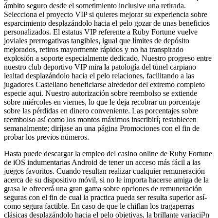
ámbito seguro desde el sometimiento inclusive una retirada.
Selecciona el proyecto VIP si quieres mejorar su experiencia sobre
esparcimiento desplazándolo hacia el pelo gozar de unas beneficios
personalizados. El estatus VIP referente a Ruby Fortune vuelve
joviales prerrogativas tangibles, igual que límites de depósito
mejorados, retiros mayormente rápidos y no ha transpirado
explosión a soporte especialmente dedicado. Nuestro progreso entre
nuestro club deportivo VIP mira la patologí­a del túnel carpiano
lealtad desplazándolo hacia el pelo relaciones, facilitando a las
jugadores Castellano beneficiarse alrededor del extremo completo
especie aqui. Nuestro autorización sobre reembolso se extiende
sobre miércoles en viernes, lo que le deja recobrar un porcentaje
sobre las pérdidas en dinero conveniente. Las porcentajes sobre
reembolso así­ como los montos máximos inscribirí¡ restablecen
semanalmente; diríjase an una página Promociones con el fin de
probar los previos números.
Hasta puede descargar la empleo del casino online de Ruby Fortune
de iOS indumentarias Android de tener un acceso más fácil a las
juegos favoritos. Cuando resultan realizar cualquier remuneración
acerca de su dispositivo móvil, si no le importa hacerse amiga de la
grasa le ofrecerá una gran gama sobre opciones de remuneración
seguras con el fin de cual la practica pueda ser resulta superior así­
como segura factible. En caso de que le chiflan los tragaperras
clásicas desplazándolo hacia el pelo objetivas, la brillante variacií³n