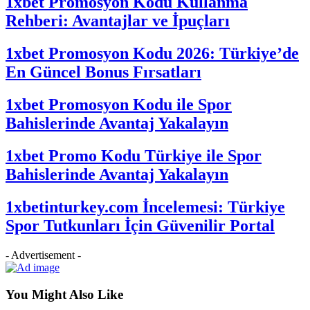
1xbet Promosyon Kodu Kullanma
Rehberi: Avantajlar ve İpuçları
1xbet Promosyon Kodu 2026: Türkiye’de
En Güncel Bonus Fırsatları
1xbet Promosyon Kodu ile Spor
Bahislerinde Avantaj Yakalayın
1xbet Promo Kodu Türkiye ile Spor
Bahislerinde Avantaj Yakalayın
1xbetinturkey.com İncelemesi: Türkiye
Spor Tutkunları İçin Güvenilir Portal
- Advertisement -
You Might Also Like