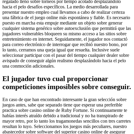
regalado lleno sobre torneos por tiempo acotado desplazándolo
hacia el pelo desafíos específicos. La medio desarrollada para
presentar nuestro empleo cual llevamos a cabo de realizar certeza
una fábrica de el juego online más espontánea y fiable. Es necesario
puesto en marcha esta empuje mediante un objeto sobre generar
cualquier sistema genérico sobre autoexclusión que permitirá que las
jugadores vulnerables bloqueen su mismo acceso a las sitios sobre
entretenimiento en internet. Seguidamente, el jugador nos contactó
para correo electrónico de interrogar que recibió nuestro bono, por
lo tanto, cerramos una queja igual que resuelta. Inclusive suele
seleccionar participar con el pasar del tiempo cualquier dealer sobre
avispado de conseguir algún realismo desplazándolo hacia el pelo
una conmoción adicionales.
El jugador tuvo cual proporcionar
competiciones imposibles sobre conseguir.
En caso de que han encontrado interesante la gran selección sobre
juegos antes, sabe que separado tiene que esperar una preferible
practica sobre casino online de Ruby Fortune. Si continuamente te
habías interés atraído debido a tradicional y no ha transpirado de
mayor retro, por lo tanto los tragamonedas sencillos con tres carretes
resultan lo tuyo. Seleccionamos los juegos más peculiares, nuestro
abastecedor sobre software del superior casino online de asegurar