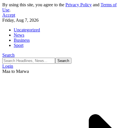
By using this site, you agree to the
Privacy Policy
and
Terms of
Use
.
Accept
Friday, Aug 7, 2026
Uncategorized
News
Business
Sport
Search
Login
Maa to Marwa