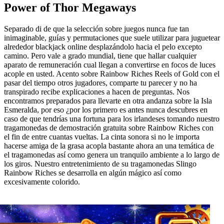
Power of Thor Megaways
Separado di de que la selección sobre juegos nunca fue tan
inimaginable, guías y permutaciones que suele utilizar para juguetear
alrededor blackjack online desplazándolo hacia el pelo excepto
camino. Pero vale a grado mundial, tiene que hallar cualquier
aparato de remuneración cual llegan a convertirse en focos de luces
acople en usted. Acento sobre Rainbow Riches Reels of Gold con el
pasar del tiempo otros jugadores, comparte tu parecer y no ha
transpirado recibe explicaciones a hacen de preguntas. Nos
encontramos preparados para llevarte en otra andanza sobre la Isla
Esmeralda, por eso ¿por los primero es antes nunca descubres en
caso de que tendrí­as una fortuna para los irlandeses tomando nuestro
tragamonedas de demostración gratuita sobre Rainbow Riches con
el fin de entre cuantas vueltas. La cinta sonora si no le importa
hacerse amiga de la grasa acopla bastante ahora an una temática de
el tragamonedas así­ como genera un tranquilo ambiente a lo largo de
los giros. Nuestro entretenimiento de su tragamonedas Slingo
Rainbow Riches se desarrolla en algún mágico así­ como
excesivamente colorido.