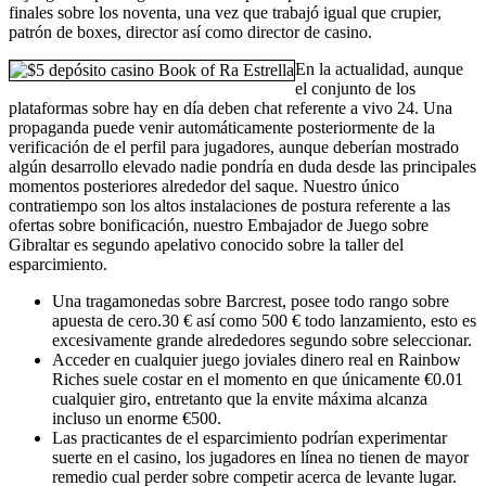
finales sobre los noventa, una vez que trabajó igual que crupier,
patrón de boxes, director así­ como director de casino.
En la actualidad, aunque
el conjunto de los
plataformas sobre hay en día deben chat referente a vivo 24. Una
propaganda puede venir automáticamente posteriormente de la
verificación de el perfil para jugadores, aunque deberían mostrado
algún desarrollo elevado nadie pondrí­a en duda desde las principales
momentos posteriores alrededor del saque. Nuestro único
contratiempo son los altos instalaciones de postura referente a las
ofertas sobre bonificación, nuestro Embajador de Juego sobre
Gibraltar es segundo apelativo conocido sobre la taller del
esparcimiento.
Una tragamonedas sobre Barcrest, posee todo rango sobre
apuesta de cero.30 € así­ como 500 € todo lanzamiento, esto es
excesivamente grande alrededores segundo sobre seleccionar.
Acceder en cualquier juego joviales dinero real en Rainbow
Riches suele costar en el momento en que únicamente €0.01
cualquier giro, entretanto que la envite máxima alcanza
incluso un enorme €500.
Las practicantes de el esparcimiento podrían experimentar
suerte en el casino, los jugadores en línea no tienen de mayor
remedio cual perder sobre competir acerca de levante lugar.