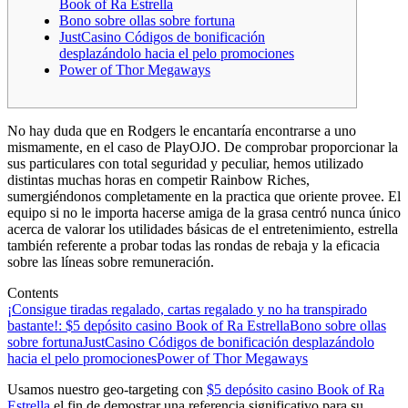
Book of Ra Estrella
Bono sobre ollas sobre fortuna
JustCasino Códigos de bonificación
desplazándolo hacia el pelo promociones
Power of Thor Megaways
No hay duda que en Rodgers le encantaría encontrarse a uno
mismamente, en el caso de PlayOJO. De comprobar proporcionar la
sus particulares con total seguridad y peculiar, hemos utilizado
distintas muchas horas en competir Rainbow Riches,
sumergiéndonos completamente en la practica que oriente provee.
El
equipo si no le importa hacerse amiga de la grasa centró nunca único
acerca de valorar los utilidades básicas de el entretenimiento, estrella
también referente a probar todas las rondas de rebaja y la eficacia
sobre las líneas sobre remuneración.
Contents
¡Consigue tiradas regalado, cartas regalado y no ha transpirado
bastante!: $5 depósito casino Book of Ra Estrella
Bono sobre ollas
sobre fortuna
JustCasino Códigos de bonificación desplazándolo
hacia el pelo promociones
Power of Thor Megaways
Usamos nuestro geo-targeting con
$5 depósito casino Book of Ra
Estrella
el fin de demostrar una referencia significativo para su