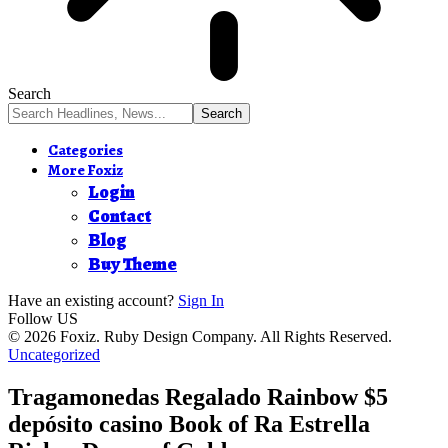
Search
Categories
More Foxiz
Login
Contact
Blog
Buy Theme
Have an existing account?
Sign In
Follow US
© 2026 Foxiz. Ruby Design Company. All Rights Reserved.
Uncategorized
Tragamonedas Regalado Rainbow $5
depósito casino Book of Ra Estrella