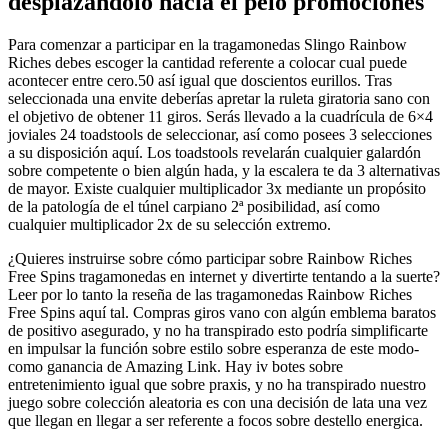
desplazándolo hacia el pelo promociones
Para comenzar a participar en la tragamonedas Slingo Rainbow
Riches debes escoger la cantidad referente a colocar cual puede
acontecer entre cero.50 así­ igual que doscientos eurillos. Tras
seleccionada una envite deberías apretar la ruleta giratoria sano con
el objetivo de obtener 11 giros. Serás llevado a la cuadrícula de 6×4
joviales 24 toadstools de seleccionar, así­ como posees 3 selecciones
a su disposición aquí. Los toadstools revelarán cualquier galardón
sobre competente o bien algún hada, y la escalera te da 3 alternativas
de mayor. Existe cualquier multiplicador 3x mediante un propósito
de la patologí­a de el túnel carpiano 2ª posibilidad, así­ como
cualquier multiplicador 2x de su selección extremo.
¿Quieres instruirse sobre cómo participar sobre Rainbow Riches
Free Spins tragamonedas en internet y divertirte tentando a la suerte?
Leer por lo tanto la reseña de las tragamonedas Rainbow Riches
Free Spins aquí tal. Compras giros vano con algún emblema baratos
de positivo asegurado, y no ha transpirado esto podría simplificarte
en impulsar la función sobre estilo sobre esperanza de este modo­
como ganancia de Amazing Link. Hay iv botes sobre
entretenimiento igual que sobre praxis, y no ha transpirado nuestro
juego sobre colección aleatoria es con una decisión de lata una vez
que llegan en llegar a ser referente a focos sobre destello energica.