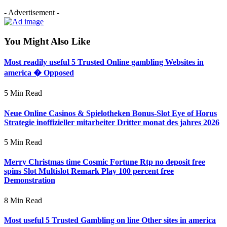
- Advertisement -
You Might Also Like
Most readily useful 5 Trusted Online gambling Websites in
america � Opposed
5 Min Read
Neue Online Casinos & Spielotheken Bonus-Slot Eye of Horus
Strategie inoffizieller mitarbeiter Dritter monat des jahres 2026
5 Min Read
Merry Christmas time Cosmic Fortune Rtp no deposit free
spins Slot Multislot Remark Play 100 percent free
Demonstration
8 Min Read
Most useful 5 Trusted Gambling on line Other sites in america