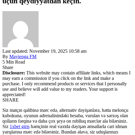
üçün qeydiyyatdan keçin.
Last updated: November 19, 2025 10:58 am
By
Mayienga FM
5 Min Read
Share
Disclosure:
This website may contain affiliate links, which means I
may earn a commission if you click on the link and make a
purchase. I only recommend products or services that I personally
use and believe will add value to my readers. Your support is
appreciated!
SHARE
Siz matçın qalibinə mərc edə, alternativ dəyişənlərə, hətta melonçu
kubokuna, oyunun adrenalinindəki hesaba, vurulan və sərxoş olan
qolların fərqinə və daha çox şeyə on rublluq mərclər ala bilərsiniz.
Siz
1xbet giris
həmçinin real vaxtda dəyişən əmsallarla cari idman
yarışlarına mərc edə bilərsiniz. Bundan əlavə, siz uduşlarınızı