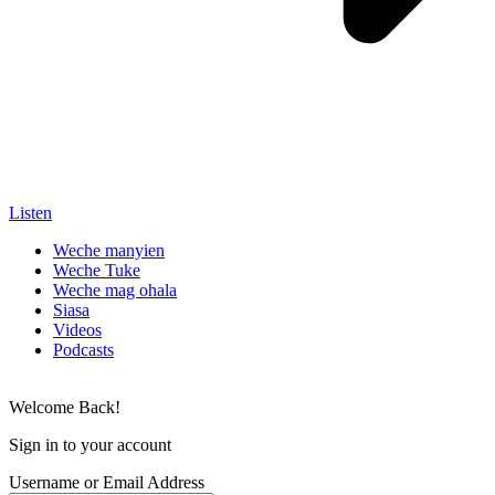
Listen
Weche manyien
Weche Tuke
Weche mag ohala
Siasa
Videos
Podcasts
Welcome Back!
Sign in to your account
Username or Email Address