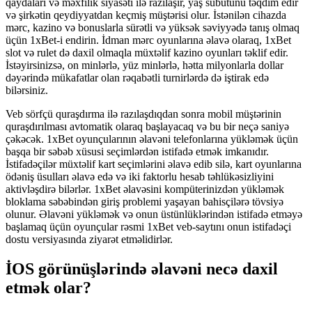
qaydaları və məxfilik siyasəti ilə razılaşır, yaş sübutunu təqdim edir
və şirkətin qeydiyyatdan keçmiş müştərisi olur. İstənilən cihazda
mərc, kazino və bonuslarla sürətli və yüksək səviyyədə tanış olmaq
üçün 1xBet-i endirin. İdman mərc oyunlarına əlavə olaraq, 1xBet
slot və rulet də daxil olmaqla müxtəlif kazino oyunları təklif edir.
İstəyirsinizsə, on minlərlə, yüz minlərlə, hətta milyonlarla dollar
dəyərində mükafatlar olan rəqabətli turnirlərdə də iştirak edə
bilərsiniz.
Veb sörfçü quraşdırma ilə razılaşdıqdan sonra mobil müştərinin
quraşdırılması avtomatik olaraq başlayacaq və bu bir neçə saniyə
çəkəcək. 1xBet oyunçularının əlavəni telefonlarına yükləmək üçün
başqa bir səbəb xüsusi seçimlərdən istifadə etmək imkanıdır.
İstifadəçilər müxtəlif kart seçimlərini əlavə edib silə, kart oyunlarına
ödəniş üsulları əlavə edə və iki faktorlu hesab təhlükəsizliyini
aktivləşdirə bilərlər. 1xBet əlavəsini kompüterinizdən yükləmək
bloklama səbəbindən giriş problemi yaşayan bahisçilərə tövsiyə
olunur. Əlavəni yükləmək və onun üstünlüklərindən istifadə etməyə
başlamaq üçün oyunçular rəsmi 1xBet veb-saytını onun istifadəçi
dostu versiyasında ziyarət etməlidirlər.
İOS görünüşlərində əlavəni necə daxil
etmək olar?