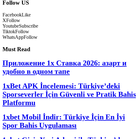
Follow US
Facebook
Like
X
Follow
Youtube
Subscribe
Tiktok
Follow
WhatsApp
Follow
Must Read
Приложение 1x Ставка 2026: азарт и
удобно в одном тапе
1xBet APK İncelemesi: Türkiye’deki
Sporseverler İçin Güvenli ve Pratik Bahis
Platformu
1xbet Mobil İndir: Türkiye İçin En İyi
Spor Bahis Uygulaması