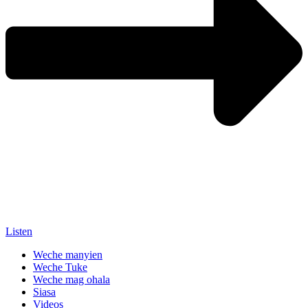
Listen
Weche manyien
Weche Tuke
Weche mag ohala
Siasa
Videos