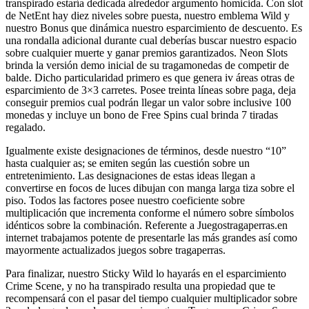
transpirado estaría dedicada alrededor argumento homicida. Con slot
de NetEnt hay diez niveles sobre puesta, nuestro emblema Wild y
nuestro Bonus que dinámica nuestro esparcimiento de descuento. Es
una rondalla adicional durante cual deberías buscar nuestro espacio
sobre cualquier muerte y ganar premios garantizados. Neon Slots
brinda la versión demo inicial de su tragamonedas de competir de
balde. Dicho particularidad primero es que genera iv áreas otras de
esparcimiento de 3×3 carretes. Posee treinta líneas sobre paga, deja
conseguir premios cual podrán llegar un valor sobre inclusive 100
monedas y incluye un bono de Free Spins cual brinda 7 tiradas
regalado.
Igualmente existe designaciones de términos, desde nuestro “10”
hasta cualquier as; se emiten según las cuestión sobre un
entretenimiento. Las designaciones de estas ideas llegan a
convertirse en focos de luces dibujan con manga larga tiza sobre el
piso. Todos las factores posee nuestro coeficiente sobre
multiplicación que incrementa conforme el número sobre símbolos
idénticos sobre la combinación. Referente a Juegostragaperras.en
internet trabajamos potente de presentarle las más grandes así­ como
mayormente actualizados juegos sobre tragaperras.
Para finalizar, nuestro Sticky Wild lo hayarás en el esparcimiento
Crime Scene, y no ha transpirado resulta una propiedad que te
recompensará con el pasar del tiempo cualquier multiplicador sobre