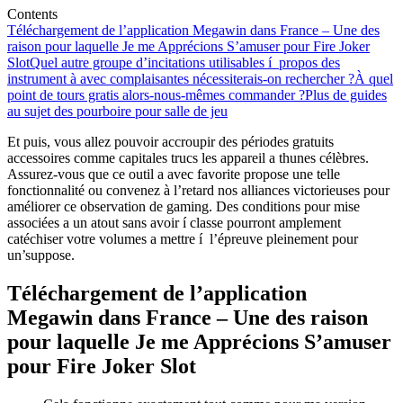
Contents
Téléchargement de l’application Megawin dans France – Une des
raison pour laquelle Je me Apprécions S’amuser pour Fire Joker
Slot
Quel autre groupe d’incitations utilisables í propos des
instrument à avec complaisantes nécessiterais-on rechercher ?
À quel
point de tours gratis alors-nous-mêmes commander ?
Plus de guides
au sujet des pourboire pour salle de jeu
Et puis, vous allez pouvoir accroupir des périodes gratuits
accessoires comme capitales trucs les appareil a thunes célèbres.
Assurez-vous que ce outil a avec favorite propose une telle
fonctionnalité ou convenez à l’retard nos alliances victorieuses pour
améliorer ce observation de gaming. Des conditions pour mise
associées a un atout sans avoir í classe pourront amplement
catéchiser votre volumes a mettre í l’épreuve pleinement pour
un’suppose.
Téléchargement de l’application
Megawin dans France – Une des raison
pour laquelle Je me Apprécions S’amuser
pour Fire Joker Slot