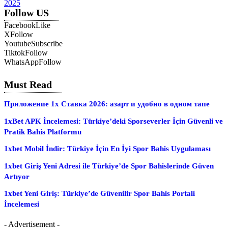
2025
Follow US
Facebook
Like
X
Follow
Youtube
Subscribe
Tiktok
Follow
WhatsApp
Follow
Must Read
Приложение 1x Ставка 2026: азарт и удобно в одном тапе
1xBet APK İncelemesi: Türkiye’deki Sporseverler İçin Güvenli ve
Pratik Bahis Platformu
1xbet Mobil İndir: Türkiye İçin En İyi Spor Bahis Uygulaması
1xbet Giriş Yeni Adresi ile Türkiye’de Spor Bahislerinde Güven
Artıyor
1xbet Yeni Giriş: Türkiye’de Güvenilir Spor Bahis Portali
İncelemesi
- Advertisement -