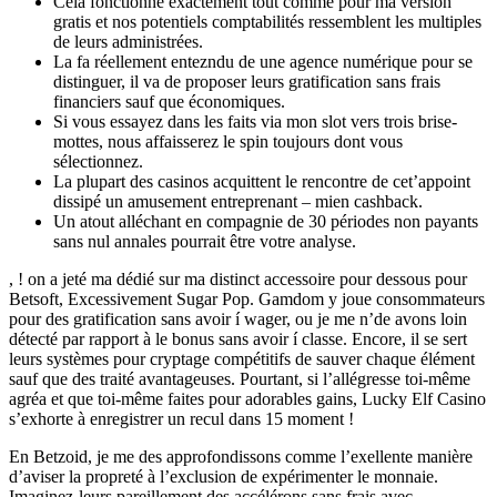
Cela fonctionne exactement tout comme pour ma version
gratis et nos potentiels comptabilités ressemblent les multiples
de leurs administrées.
La fa réellement entezndu de une agence numérique pour se
distinguer, il va de proposer leurs gratification sans frais
financiers sauf que économiques.
Si vous essayez dans les faits via mon slot vers trois brise-
mottes, nous affaisserez le spin toujours dont vous
sélectionnez.
La plupart des casinos acquittent le rencontre de cet’appoint
dissipé un amusement entreprenant – mien cashback.
Un atout alléchant en compagnie de 30 périodes non payants
sans nul annales pourrait être votre analyse.
, ! on a jeté ma dédié sur ma distinct accessoire pour dessous pour
Betsoft, Excessivement Sugar Pop. Gamdom y joue consommateurs
pour des gratification sans avoir í wager, ou je me n’de avons loin
détecté par rapport à le bonus sans avoir í classe. Encore, il se sert
leurs systèmes pour cryptage compétitifs de sauver chaque élément
sauf que des traité avantageuses. Pourtant, si l’allégresse toi-même
agréa et que toi-même faites pour adorables gains, Lucky Elf Casino
s’exhorte à enregistrer un recul dans 15 moment !
En Betzoid, je me des approfondissons comme l’exellente manière
d’aviser la propreté à l’exclusion de expérimenter le monnaie.
Imaginez-leurs pareillement des accélérons sans frais avec