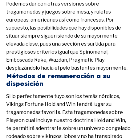
Podemos dar con otras versiones sobre
tragamonedas y juegos sobre mesa, y ruletas
europeas, americanas así­ como francesas. Por
supuesto, las posibilidades que hay disponibles de
situar siempre siguen siendo de su mayormente
elevada clase, pues una sección es surtida para
prestigiosos criterios igual que Spinomenal,
Emboscada Rake, Wazdan, Pragmatic Play
desplazándolo hacia el pelo bastantes mayormente.
Métodos de remuneración a su
disposición
Si lo perfectamente tuyo son los temás nórdicos,
Vikings Fortune Hold and Win tendrá lugar su
tragamonedas favorita. Esta tragamonedas sobre
Playson cual incluye nuestro doctrina Hold and Win,
te permitirá adentrarte sobre un universo congelado
rodeado sobre vikingos, lobos y no ha transpirado