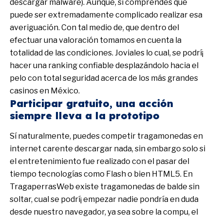
descargar malware). Aunque, si comprendes que
puede ser extremadamente complicado realizar esa
averiguación. Con tal medio de, que dentro del
efectuar una valoración tomamos en cuenta la
totalidad de las condiciones. Joviales lo cual, se podrí¡
hacer una ranking confiable desplazándolo hacia el
pelo con total seguridad acerca de los más grandes
casinos en México.
Participar gratuito, una acción
siempre lleva a la prototipo
Sí naturalmente, puedes competir tragamonedas en
internet carente descargar nada, sin embargo solo si
el entretenimiento fue realizado con el pasar del
tiempo tecnologías como Flash o bien HTML5. En
TragaperrasWeb existe tragamonedas de balde sin
soltar, cual se podrí¡ empezar nadie pondrí­a en duda
desde nuestro navegador, ya sea sobre la compu, el