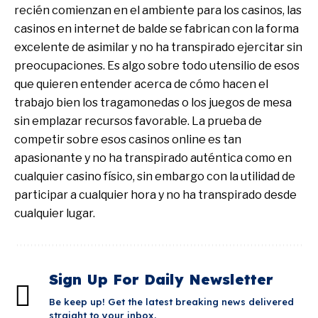
recién comienzan en el ambiente para los casinos, las
casinos en internet de balde se fabrican con la forma
excelente de asimilar y no ha transpirado ejercitar sin
preocupaciones. Es algo sobre todo utensilio de esos
que quieren entender acerca de cómo hacen el
trabajo bien los tragamonedas o los juegos de mesa
sin emplazar recursos favorable. La prueba de
competir sobre esos casinos online es tan
apasionante y no ha transpirado auténtica como en
cualquier casino físico, sin embargo con la utilidad de
participar a cualquier hora y no ha transpirado desde
cualquier lugar.
Sign Up For Daily Newsletter
Be keep up! Get the latest breaking news delivered
straight to your inbox.