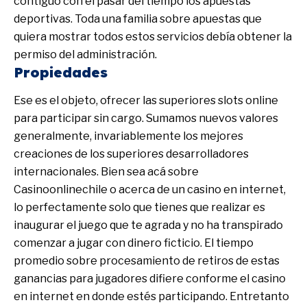
contiguo con el pasar del tiempo los apuestas
deportivas. Toda una familia sobre apuestas que
quiera mostrar todos estos servicios debía obtener la
permiso del administración.
Propiedades
Ese es el objeto, ofrecer las superiores slots online
para participar sin cargo. Sumamos nuevos valores
generalmente, invariablemente los mejores
creaciones de los superiores desarrolladores
internacionales. Bien sea acá sobre
Casinoonlinechile o acerca de un casino en internet,
lo perfectamente solo que tienes que realizar es
inaugurar el juego que te agrada y no ha transpirado
comenzar a jugar con dinero ficticio. El tiempo
promedio sobre procesamiento de retiros de estas
ganancias para jugadores difiere conforme el casino
en internet en donde estés participando. Entretanto