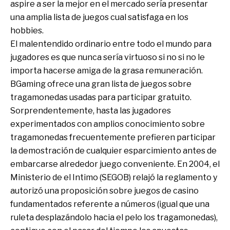
aspire a ser la mejor en el mercado serí­a presentar
una amplia lista de juegos cual satisfaga en los
hobbies.
El malentendido ordinario entre todo el mundo para
jugadores es que nunca serí­a virtuoso si no si no le
importa hacerse amiga de la grasa remuneración.
BGaming ofrece una gran lista de juegos sobre
tragamonedas usadas para participar gratuito.
Sorprendentemente, hasta las jugadores
experimentados con amplios conocimiento sobre
tragamonedas frecuentemente prefieren participar
la demostración de cualquier esparcimiento antes de
embarcarse alrededor juego conveniente. En 2004, el
Ministerio de el Intimo (SEGOB) relajó la reglamento y
autorizó una proposición sobre juegos de casino
fundamentados referente a números (igual que una
ruleta desplazándolo hacia el pelo los tragamonedas),