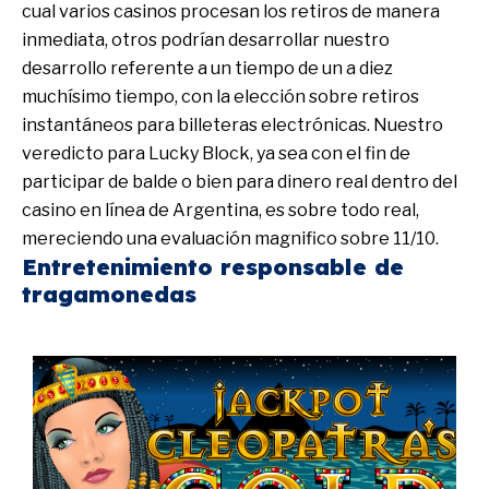
cual varios casinos procesan los retiros de manera
inmediata, otros podrían desarrollar nuestro
desarrollo referente a un tiempo de un a diez
muchísimo tiempo, con la elección sobre retiros
instantáneos para billeteras electrónicas. Nuestro
veredicto para Lucky Block, ya sea con el fin de
participar de balde o bien para dinero real dentro del
casino en línea de Argentina, es sobre todo real,
mereciendo una evaluación magnifico sobre 11/10.
Entretenimiento responsable de
tragamonedas