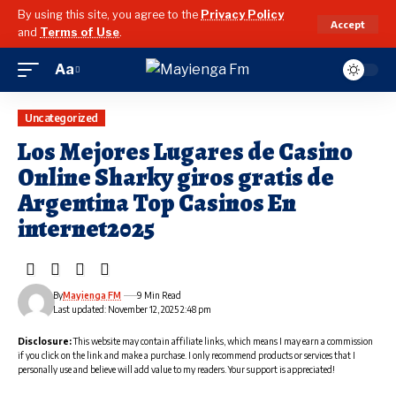
By using this site, you agree to the
Privacy Policy
Accept
and
Terms of Use
.
Aa
Font
Resizer
Uncategorized
Los Mejores Lugares de Casino
Online Sharky giros gratis de
Argentina Top Casinos En
internet2025
By
Mayienga FM
9 Min Read
Last updated: November 12, 2025 2:48 pm
Disclosure:
This website may contain affiliate links, which means I may earn a commission
if you click on the link and make a purchase. I only recommend products or services that I
personally use and believe will add value to my readers. Your support is appreciated!