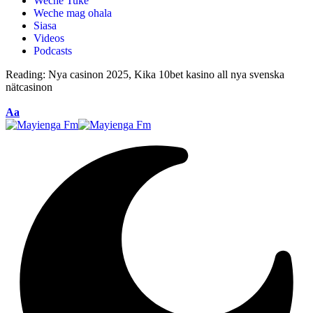
Weche Tuke
Weche mag ohala
Siasa
Videos
Podcasts
Reading:
Nya casinon 2025, Kika 10bet kasino all nya svenska
nätcasinon
Aa