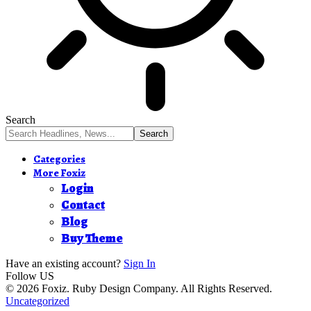
Search
Categories
More Foxiz
Login
Contact
Blog
Buy Theme
Have an existing account?
Sign In
Follow US
© 2026 Foxiz. Ruby Design Company. All Rights Reserved.
Uncategorized