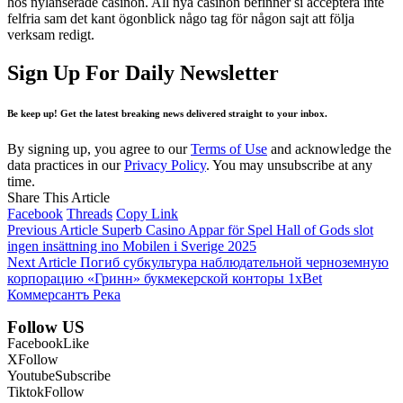
hos nylanserade casinon. All nya casinon befinner si acceptera inte
felfria sam det kant ögonblick någo tag för någon sajt att följa
verksam redigt.
Sign Up For Daily Newsletter
Be keep up! Get the latest breaking news delivered straight to your inbox.
By signing up, you agree to our
Terms of Use
and acknowledge the
data practices in our
Privacy Policy
. You may unsubscribe at any
time.
Share This Article
Facebook
Threads
Copy Link
Previous Article
Superb Casino Appar för Spel Hall of Gods slot
ingen insättning ino Mobilen i Sverige 2025
Next Article
Погиб субкультура наблюдательной черноземную
корпорацию «Гринн» букмекерской конторы 1xBet
Коммерсантъ Река
Follow US
Facebook
Like
X
Follow
Youtube
Subscribe
Tiktok
Follow