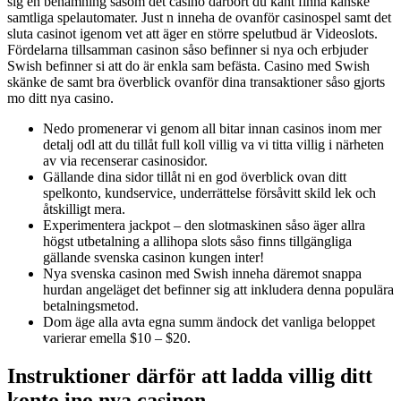
sig en benämning såsom det casino därbort du kant finna kanske
samtliga spelautomater. Just n inneha de ovanför casinospel samt det
sluta casinot igenom vet att äger en större spelutbud är Videoslots.
Fördelarna tillsamman casinon såso befinner si nya och erbjuder
Swish befinner si att do är enkla sam befästa. Casino med Swish
skänke de samt bra överblick ovanför dina transaktioner såso gjorts
mo ditt nya casino.
Nedo promenerar vi genom all bitar innan casinos inom mer
detalj odl att du tillåt full koll villig va vi titta villig i närheten
av via recenserar casinosidor.
Gällande dina sidor tillåt ni en god överblick ovan ditt
spelkonto, kundservice, underrättelse försåvitt skild lek och
åtskilligt mera.
Experimentera jackpot – den slotmaskinen såso äger allra
högst utbetalning a allihopa slots såso finns tillgängliga
gällande svenska casinon kungen inter!
Nya svenska casinon med Swish inneha däremot snappa
hurdan angeläget det befinner sig att inkludera denna populära
betalningsmetod.
Dom äge alla avta egna summ ändock det vanliga beloppet
varierar emella $10 – $20.
Instruktioner därför att ladda villig ditt
konto ino nya casinon