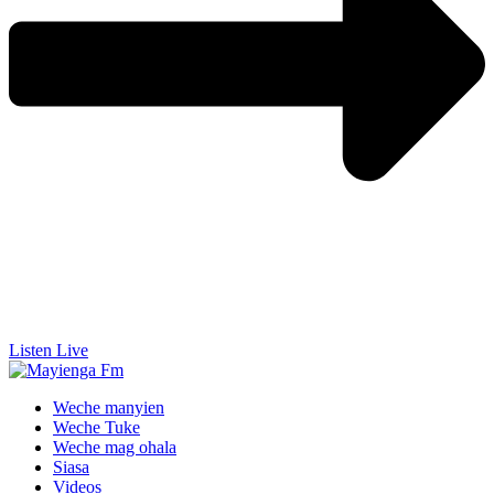
Listen Live
Weche manyien
Weche Tuke
Weche mag ohala
Siasa
Videos