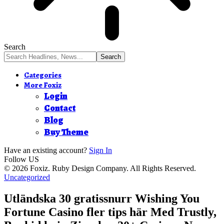
Search
Categories
More Foxiz
Login
Contact
Blog
Buy Theme
Have an existing account?
Sign In
Follow US
© 2026 Foxiz. Ruby Design Company. All Rights Reserved.
Uncategorized
Utländska 30 gratissnurr Wishing You
Fortune Casino fler tips här Med Trustly,