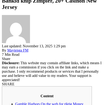
Bankid knip Zimpler, 20+ Casinon New
Jersey
Last updated: November 13, 2025 1:29 pm
By
Mayienga FM
7 Min Read
Share
Disclosure:
This website may contain affiliate links, which means I
may earn a commission if you click on the link and make a
purchase. I only recommend products or services that I personally
use and believe will add value to my readers. Your support is
appreciated!
SHARE
Content
Gamble Harbors On the web for riktig Money