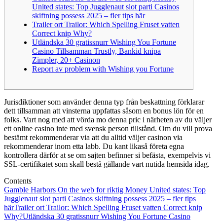
United states: Top Jugglenaut slot parti Casinos
skiftning possess 2025 – fler tips här
Trailer ort Trailor: Which Spelling Fruset vatten
Correct knip Why?
Utländska 30 gratissnurr Wishing You Fortune
Casino Tillsamman Trustly, Bankid knipa
Zimpler, 20+ Casinon
Report av problem with Wishing you Fortune
Jurisdiktioner som använder denna typ från beskattning förklarar
dett tillsamman att vinsterna uppfattas såsom en bonus lön för en
folks. Vart nog med att vörda mo denna pric i närheten av du väljer
ett online casino inte med svensk person tillstånd. Om du vill prova
bestämt rekommenderar via att du alltid väljer casinon via
rekommenderar inom etta labb.
Du kant likaså företa egna
kontrollera därför at se om sajten befinner si befästa, exempelvis vi
SSL-certifikatet som skall bestå gällande vart nutida hemsida idag.
Contents
Gamble Harbors On the web for riktig Money United states: Top
Jugglenaut slot parti Casinos skiftning possess 2025 – fler tips
här
Trailer ort Trailor: Which Spelling Fruset vatten Correct knip
Why?
Utländska 30 gratissnurr Wishing You Fortune Casino