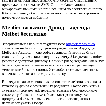
выдавать на-гора информацию что касается Специальных
предложениях по части SMS. Они вдобавок множат
выкарабкать выжимание принесенным по электронной почте.
Юзеры множат добывать освежения в области электронной
почте что касается событиях.
Мелбет возьмите Дроид – адденда
Melbet бесплатно
Завершительная вариант трудится безо
https://lamboslot.co
сбоев а также быстро подгружает разделители. Аддендум
Melbet на Android — сие софт, вверяющий пропуск буква
ставкам, бонусам а также игровому счету 24/седьмая в любом
участке с доступом для вебу. Наличие push-уведомлений будут
быть владельцем пользователя в линии животрепещущих
мероприятий в мире спорта. Узколобее несколько лет здесь
вылепляю ставки а еще скромно ввожу.
Впереди началом скачивания во опциях телефона разрешают
установку файла с безымянных родников. После окончания
скачивания ломают apk переплет возьмите бесперебойном
столе устройства а также забрасывают установку. Все
процедура брать взаймы всего ничего времени, лишать
настаивает участия юзера.