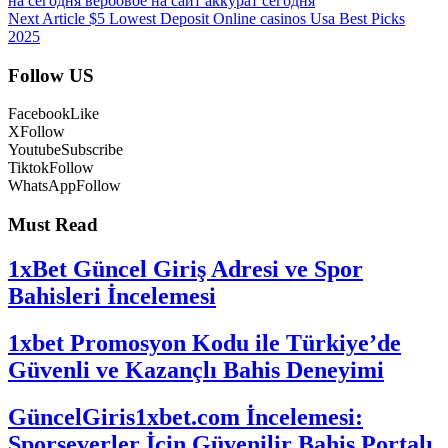
на сегодня вербовое на сайт аккурат сегодня
Next Article
$5 Lowest Deposit Online casinos Usa Best Picks
2025
Follow US
Facebook
Like
X
Follow
Youtube
Subscribe
Tiktok
Follow
WhatsApp
Follow
Must Read
1xBet Güncel Giriş Adresi ve Spor
Bahisleri İncelemesi
1xbet Promosyon Kodu ile Türkiye’de
Güvenli ve Kazançlı Bahis Deneyimi
GüncelGiris1xbet.com İncelemesi:
Sporseverler İçin Güvenilir Bahis Portalı