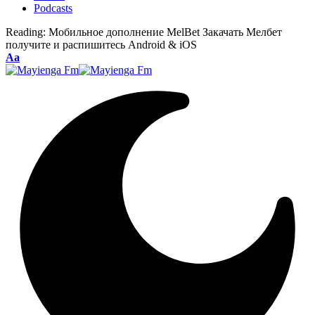
Podcasts
Reading:
Мобильное дополнение MelBet Закачать Мелбет
получите и распишитесь Android & iOS
Font
Aa
Resizer