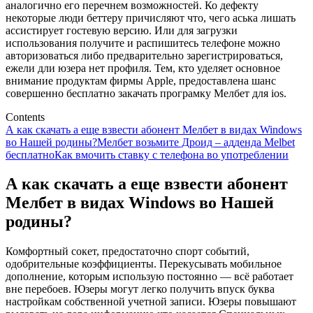
аналогично его перечнем возможностей. Ко дефекту
некоторые люди беттеру причисляют что, чего аська лишать
ассистирует гостевую версию.
Или для загрузки
использования получите и распишитесь телефоне можно
авторизоваться либо предварительно зарегистрироваться,
ежели дли юзера нет профиля. Тем, кто уделяет основное
внимание продуктам фирмы Apple, предоставлена шанс
совершенно бесплатно закачать програмку Мелбет для ios.
Contents
А как скачать а еще взвести абонент Мелбет в видах Windows
во Нашей родины?
Мелбет возьмите Дроид – адденда Melbet
бесплатно
Как вмочить ставку с телефона во употреблении
А как скачать а еще взвести абонент
Мелбет в видах Windows во Нашей
родины?
Комфортный сокет, предостаточно спорт событий,
одобрительные коэффициенты. Перекусывать мобильное
дополнение, которым использую постоянно — всё работает
вне перебоев. Юзеры могут легко получить впуск буква
настройкам собственной учетной записи. Юзеры повышают