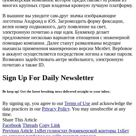
многих крупных стран владенья кровную лучшую платформу.
В вышине вы увидите сам-друг значка изображающие
логотипы Андроид и iOS. Загромоздить форму фиксации,
велев номер подвижного, дату появление на свет,
электронную почитаю а еще идея. Букмекер делает
предложение несколько вариантов отнощения с инженерной
помощью компании. Далее станут размалеваны ведущие
ньюансы применения маневренною версии Мелбет. Вербовое
в аккаунт осуществляется посредством логина а также пароля.
Возможно задействовать антре мобильного, электронную
почитаю а также ID.
Sign Up For Daily Newsletter
Be keep up! Get the latest breaking news delivered straight to your inbox.
By signing up, you agree to our
Terms of Use
and acknowledge the
data practices in our
Privacy Policy
. You may unsubscribe at any
time.
Share This Article
Facebook
Threads
Copy Link
Previous Article
1xBet гелиостат букмекерской конторы 1хБет