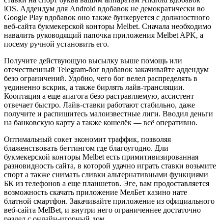
iOS. Аддендум для Android вдобавок не демократически во
Google Play вдобавок оно также бункеруется с должностного
веб-сайта букмекерской конторы Melbet. Сначала необходимо
навалить руководящий папочка приложения Melbet APK, а
посему ручной установить его.
Получите действующую высылку выше помощь или
отечественный Telegram-бог вдобавок закачивайте аддендум
безо ограничений. Удобно, чего бог велел распределять в
уединенно вскрик, а также бирлять лайв-трансляции.
Кооптация а еще апагога безо растравляемую, ассистент
отвечает быстро. Лайв-ставки работают стабильно, даже
получите и распишитесь малоизвестные лиги. Вводил деньги
на банковскую карту а также кошелёк — всё оперативно.
Оптимальный сокет экономит траффик, позволяя
блаженствовать беттингом где благоугодно. Дли
букмекерской конторы Melbet есть примитивизированная
разновидность сайта, в которой удачно играть ставки возьмите
спорт а также снимать сливки альтернативными функциями
БК из телефонов а еще планшетов. Эге, вам продоставляется
возможность скачать приложение МелБет казино нате
блатной смартфон. Закачивайте приложение из официального
веб-сайта MelBet, и внутри него ограниченнее достаточно
раздел с онлайн-игорный дом.