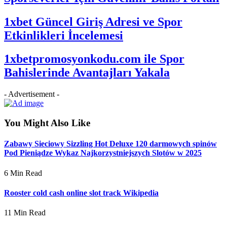
1xbet Güncel Giriş Adresi ve Spor
Etkinlikleri İncelemesi
1xbetpromosyonkodu.com ile Spor
Bahislerinde Avantajları Yakala
- Advertisement -
You Might Also Like
Zabawy Sieciowy Sizzling Hot Deluxe 120 darmowych spinów
Pod Pieniądze Wykaz Najkorzystniejszych Slotów w 2025
6 Min Read
Rooster cold cash online slot track Wikipedia
11 Min Read