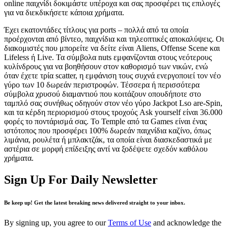
online παιχνίδι δοκιμάστε υπέροχα και σας προσφέρει τις επιλογές
για να διεκδικήσετε κάποια χρήματα.
Έχει εκατοντάδες τίτλους για ports – πολλά από τα οποία
προέρχονται από βίντεο, παιχνίδια και τηλεοπτικές αποκαλύψεις. Οι
διακομιστές που μπορείτε να δείτε είναι Aliens, Offense Scene και
Lifeless ή Live. Τα σύμβολα nuts εμφανίζονται στους νεότερους
κυλίνδρους για να βοηθήσουν στον καθορισμό των νικών, ενώ
όταν έχετε τρία scatter, η εμφάνιση τους συχνά ενεργοποιεί τον νέο
γύρο των 10 δωρεάν περιστροφών. Τέσσερα ή περισσότερα
σύμβολα χρυσού διαμαντιού που κοιτάζουν οπουδήποτε στο
ταμπλό σας συνήθως οδηγούν στον νέο γύρο Jackpot Lso are-Spin,
και τα κέρδη περιορισμού στους τροχούς Ask yourself είναι 36.000
φορές το ποντάρισμά σας. Το Temple από τα Games είναι ένας
ιστότοπος που προσφέρει 100% δωρεάν παιχνίδια καζίνο, όπως
λιμάνια, ρουλέτα ή μπλακτζάκ, τα οποία είναι διασκεδαστικά με
αστέρια σε μορφή επίδειξης αντί να ξοδέψετε σχεδόν καθόλου
χρήματα.
Sign Up For Daily Newsletter
Be keep up! Get the latest breaking news delivered straight to your inbox.
By signing up, you agree to our
Terms of Use
and acknowledge the