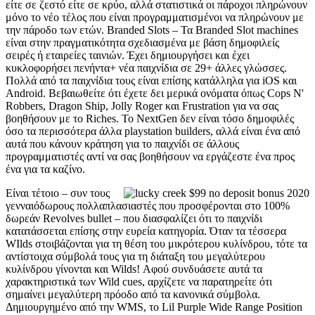
είτε σε ζεστό είτε σε κρύο, αλλά στατιστικά οι πάροχοι πληρώνουν
μόνο το νέο τέλος που είναι προγραμματισμένοι να πληρώνουν με
την πάροδο των ετών. Branded Slots – Τα Branded Slot machines
είναι στην πραγματικότητα σχεδιασμένα με βάση δημοφιλείς
σειρές ή εταιρείες ταινιών. Έχει δημιουργήσει και έχει
κυκλοφορήσει πενήντα+ νέα παιχνίδια σε 29+ άλλες γλώσσες.
Πολλά από τα παιχνίδια τους είναι επίσης κατάλληλα για iOS και
Android. Βεβαιωθείτε ότι έχετε δει μερικά ονόματα όπως Cops N'
Robbers, Dragon Ship, Jolly Roger και Frustration για να σας
βοηθήσουν με το Riches. Το NextGen δεν είναι τόσο δημοφιλές
όσο τα περισσότερα άλλα playstation builders, αλλά είναι ένα από
αυτά που κάνουν κράτηση για το παιχνίδι σε άλλους
προγραμματιστές αντί να σας βοηθήσουν να εργάζεστε ένα προς
ένα για τα καζίνο.
Είναι τέτοιο – συν τους
γενναιόδωρους πολλαπλασιαστές που προσφέρονται στο 100%
δωρεάν Revolves bullet – που διασφαλίζει ότι το παιχνίδι
κατατάσσεται επίσης στην ευρεία κατηγορία. Όταν τα τέσσερα
WIlds στοιβάζονται για τη θέση του μικρότερου κυλίνδρου, τότε τα
αντίστοιχα σύμβολά τους για τη διάταξη του μεγαλύτερου
κυλίνδρου γίνονται και Wilds! Αφού συνδυάσετε αυτά τα
χαρακτηριστικά των Wild cues, αρχίζετε να παρατηρείτε ότι
σημαίνει μεγαλύτερη πρόοδο από τα κανονικά σύμβολα.
Δημιουργημένο από την WMS, το Lil Purple Wide Range Position