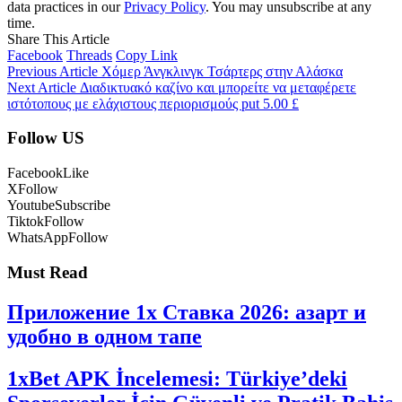
data practices in our
Privacy Policy
. You may unsubscribe at any
time.
Share This Article
Facebook
Threads
Copy Link
Previous Article
Χόμερ Άνγκλινγκ Τσάρτερς στην Αλάσκα
Next Article
Διαδικτυακό καζίνο και μπορείτε να μεταφέρετε
ιστότοπους με ελάχιστους περιορισμούς put 5.00 £
Follow US
Facebook
Like
X
Follow
Youtube
Subscribe
Tiktok
Follow
WhatsApp
Follow
Must Read
Приложение 1x Ставка 2026: азарт и
удобно в одном тапе
1xBet APK İncelemesi: Türkiye’deki