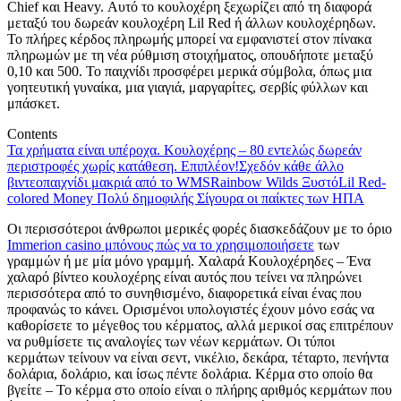
Chief και Heavy. Αυτό το κουλοχέρη ξεχωρίζει από τη διαφορά
μεταξύ του δωρεάν κουλοχέρη Lil Red ή άλλων κουλοχέρηδων.
Το πλήρες κέρδος πληρωμής μπορεί να εμφανιστεί στον πίνακα
πληρωμών με τη νέα ρύθμιση στοιχήματος, οπουδήποτε μεταξύ
0,10 και 500. Το παιχνίδι προσφέρει μερικά σύμβολα, όπως μια
γοητευτική γυναίκα, μια γιαγιά, μαργαρίτες, σερβίς φύλλων και
μπάσκετ.
Contents
Τα χρήματα είναι υπέροχα. Κουλοχέρης – 80 εντελώς δωρεάν
περιστροφές χωρίς κατάθεση. Επιπλέον!
Σχεδόν κάθε άλλο
βιντεοπαιχνίδι μακριά από το WMS
Rainbow Wilds Ξυστό
Lil Red-
colored Money Πολύ δημοφιλής Σίγουρα οι παίκτες των ΗΠΑ
Οι περισσότεροι άνθρωποι μερικές φορές διασκεδάζουν με το όριο
Immerion casino μπόνους πώς να το χρησιμοποιήσετε
των
γραμμών ή με μία μόνο γραμμή. Χαλαρά Κουλοχέρηδες – Ένα
χαλαρό βίντεο κουλοχέρης είναι αυτός που τείνει να πληρώνει
περισσότερα από το συνηθισμένο, διαφορετικά είναι ένας που
προφανώς το κάνει. Ορισμένοι υπολογιστές έχουν μόνο εσάς να
καθορίσετε το μέγεθος του κέρματος, αλλά μερικοί σας επιτρέπουν
να ρυθμίσετε τις αναλογίες των νέων κερμάτων. Οι τύποι
κερμάτων τείνουν να είναι σεντ, νικέλιο, δεκάρα, τέταρτο, πενήντα
δολάρια, δολάριο, και ίσως πέντε δολάρια. Κέρμα στο οποίο θα
βγείτε – Το κέρμα στο οποίο είναι ο πλήρης αριθμός κερμάτων που