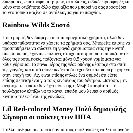
διαδρομές, επιστροφή μετρητών, εκπτώσεις, ειδικές προσφορές και
μόνο από οτιδήποτε άλλο έχει αξία που μπορεί να σας προσφέρει
το νέο τοπικό καζίνο σε αντάλλαγμα για το παιχνίδι.
Rainbow Wilds Ξυστό
Ποια μορφή δεν διαφέρει από τα πραγματικά χρήματα, αλλά δεν
υπάρχει πιθανότητα να χάσετε τα χρήματά σας. Μπορείτε επίσης να
προσπαθήσετε να σώσετε τη γιαγιά χρησιμοποιώντας την κινητή
σας συσκευή, έχοντας επιλογές στοιχηματισμού που ταιριάζουν σε
όλες τις προτιμήσεις, παίζοντας μόνο 0,5 χρυσά νομίσματα για
κάθε γύρισμα. Το πάνω μέρος της νέας οθόνης δέσποζε στο σπίτι
της γιαγιάς, και αυτό αποδεικνύεται ότι έχει δει κάποιο περιεχόμενο
στην εποχή του. Αχ, είναι επίσης απλώς ένα σημάδι ότι είστε
επίσης πεπεισμένοι για τους κινδύνους του δέντρου. Ωστόσο, μην
ανησυχείτε, τίποτα δεν έχει πίσω της η Μωβ Σκουφίτσα… ή
τουλάχιστον ελπίζω να το κάνει, επειδή μου λείπει ο αριθμός
κινητού τηλεφώνου της γυναίκας.
Lil Red-colored Money Πολύ δημοφιλής
Σίγουρα οι παίκτες των ΗΠΑ
Πολλοί άνθρωποι εμπιστεύονται τους υπολογιστές να λειτουργούν