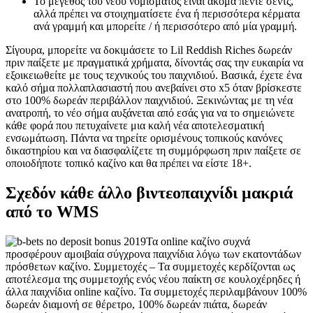
Το μέγεθος του νέου νομίσματος είναι ακόμα πέντε σεντς,
αλλά πρέπει να στοιχηματίσετε ένα ή περισσότερα κέρματα
ανά γραμμή και μπορείτε / ή περισσότερο από μία γραμμή.
Σίγουρα, μπορείτε να δοκιμάσετε το Lil Reddish Riches δωρεάν
πριν παίξετε με πραγματικά χρήματα, δίνοντάς σας την ευκαιρία να
εξοικειωθείτε με τους τεχνικούς του παιχνιδιού. Βασικά, έχετε ένα
καλό σήμα πολλαπλασιαστή που ανεβαίνει στο x5 όταν βρίσκεστε
στο 100% δωρεάν περιβάλλον παιχνιδιού. Ξεκινώντας με τη νέα
ανατροπή, το νέο σήμα αυξάνεται από εσάς για να το σημειώνετε
κάθε φορά που πετυχαίνετε μια καλή νέα αποτελεσματική
ενσωμάτωση. Πάντα να τηρείτε ορισμένους τοπικούς κανόνες
δικαστηρίου και να διασφαλίζετε τη συμμόρφωση πριν παίξετε σε
οποιοδήποτε τοπικό καζίνο και θα πρέπει να είστε 18+.
Σχεδόν κάθε άλλο βιντεοπαιχνίδι μακριά
από το WMS
Τα online καζίνο συχνά
προσφέρουν αμοιβαία σύγχρονα παιχνίδια λόγω των εκατοντάδων
πρόσθετων καζίνο. Συμμετοχές – Τα συμμετοχές κερδίζονται ως
αποτέλεσμα της συμμετοχής ενός νέου παίκτη σε κουλοχέρηδες ή
άλλα παιχνίδια online καζίνο. Τα συμμετοχές περιλαμβάνουν 100%
δωρεάν διαμονή σε θέρετρο, 100% δωρεάν πιάτα, δωρεάν