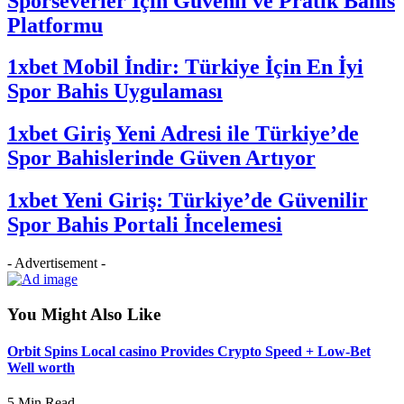
Sporseverler İçin Güvenli ve Pratik Bahis
Platformu
1xbet Mobil İndir: Türkiye İçin En İyi
Spor Bahis Uygulaması
1xbet Giriş Yeni Adresi ile Türkiye’de
Spor Bahislerinde Güven Artıyor
1xbet Yeni Giriş: Türkiye’de Güvenilir
Spor Bahis Portali İncelemesi
- Advertisement -
You Might Also Like
Orbit Spins Local casino Provides Crypto Speed + Low-Bet
Well worth
5 Min Read