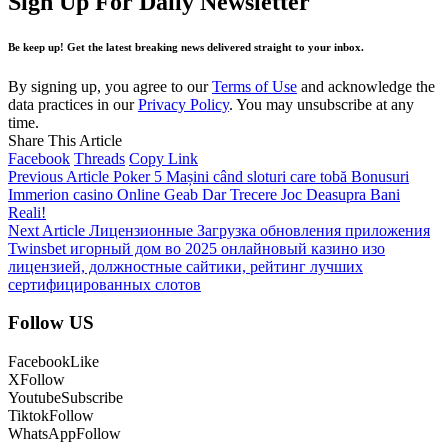
Sign Up For Daily Newsletter
Be keep up! Get the latest breaking news delivered straight to your inbox.
By signing up, you agree to our
Terms of Use
and acknowledge the
data practices in our
Privacy Policy
. You may unsubscribe at any
time.
Share This Article
Facebook
Threads
Copy Link
Previous Article
Poker 5 Mașini când sloturi care tobă Bonusuri
Immerion casino Online Geab Dar Trecere Joc Deasupra Bani
Reali!
Next Article
Лицензионные Загрузка обновления приложения
Twinsbet игорный дом во 2025 онлайновый казино изо
лицензией, должностные сайтики, рейтинг лучших
сертифицированных слотов
Follow US
Facebook
Like
X
Follow
Youtube
Subscribe
Tiktok
Follow
WhatsApp
Follow