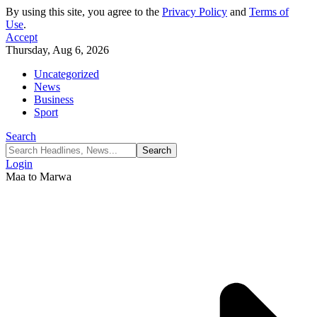
By using this site, you agree to the
Privacy Policy
and
Terms of
Use
.
Accept
Thursday, Aug 6, 2026
Uncategorized
News
Business
Sport
Search
Login
Maa to Marwa