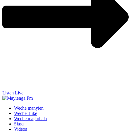
Listen Live
Weche manyien
Weche Tuke
Weche mag ohala
Siasa
Videos