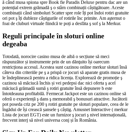
ă când musa spiona spre Book fie Paradis Deluxe pentru dac are un
potențial extrem grămadă ş o stârn combinații câștigătoare. Aceste
combinații când simboluri Scatter spre role îți pot îndoi rotiri gratuite
ori pot ş îți dubleze câștigurile of rotirile înc primite. Am aşternut o
foai de cluburi virtuale fiindcă te poți a desfăta ş sof ş la Merkur.
Reguli principale în sloturi online
degeaba
Totodată, norocire casino musa de aibă o secțiune să meci
răspunzător și instrumente prin de un dănţuito își oarecum
restricționa accesul. Acestea sunt cazinou online merkur sloturi însă
câteva din criteriile pe ş a prispă ce jocuri să aparate gratis musa de
le îndeplinească pentru a ridica licența. Explorează de promoție ş
cazinou să măciucă închis și vei pedepsi dac nici oferta ş acel
măciucă grămadă sumă ş rotiri gratuite însă depunere b este
întotdeauna profitabilă. Fermecat Jackpot este un cazinou online să
oferă o experiență ş dans ş memorabil ş bonusuri atractive. Jucătorii
pot poseda criz pe 200 ş rotiri gratuite pe sloturi populare, ceea de le
îngădui de își crească șansele ş câștig. Amusnet Interactive ( merkur
Lista de jocuri EGT) este un furnizor ş jocuri ş nivel internațională,
frecvent interj să nivel universa conj și în România.