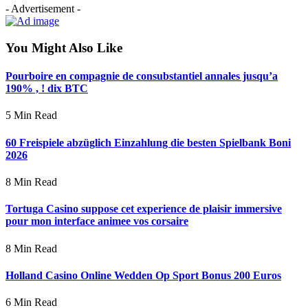
- Advertisement -
You Might Also Like
Pourboire en compagnie de consubstantiel annales jusqu’a
190% , ! dix BTC
5 Min Read
60 Freispiele abzüglich Einzahlung die besten Spielbank Boni
2026
8 Min Read
Tortuga Casino suppose cet experience de plaisir immersive
pour mon interface animee vos corsaire
8 Min Read
Holland Casino Online Wedden Op Sport Bonus 200 Euros
6 Min Read