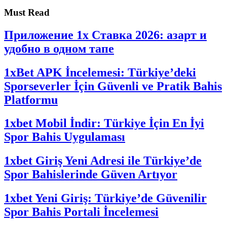
Must Read
Приложение 1x Ставка 2026: азарт и
удобно в одном тапе
1xBet APK İncelemesi: Türkiye’deki
Sporseverler İçin Güvenli ve Pratik Bahis
Platformu
1xbet Mobil İndir: Türkiye İçin En İyi
Spor Bahis Uygulaması
1xbet Giriş Yeni Adresi ile Türkiye’de
Spor Bahislerinde Güven Artıyor
1xbet Yeni Giriş: Türkiye’de Güvenilir
Spor Bahis Portali İncelemesi