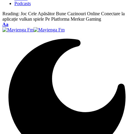
Podcasts
Reading:
Joc Cele Apăsător Bune Cazinouri Online Conectare la
aplicație vulkan spiele Pe Platforma Merkur Gaming
Font
Aa
Resizer