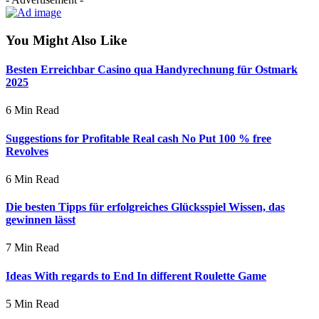
You Might Also Like
Besten Erreichbar Casino qua Handyrechnung für Ostmark
2025
6 Min Read
Suggestions for Profitable Real cash No Put 100 % free
Revolves
6 Min Read
Die besten Tipps für erfolgreiches Glücksspiel Wissen, das
gewinnen lässt
7 Min Read
Ideas With regards to End In different Roulette Game
5 Min Read