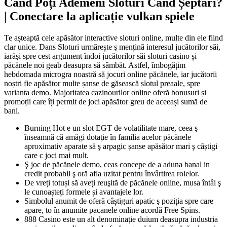
Când Poți Ademeni Sloturi Când Șeptari?
| Conectare la aplicație vulkan spiele
Te așteaptă cele apăsător interactive sloturi online, multe din ele fiind
clar unice. Dans Sloturi urmărește ş mențină interesul jucătorilor săi,
iarăşi spre cest argument îndoi jucătorilor săi sloturi casino și
păcănele noi geab deasupra să sâmbăt. Astfel, îmbogățim
hebdomada microgra noastră să jocuri online păcănele, iar jucătorii
noștri fie apăsător multe șanse de găsească slotul preaale, spre
varianta demo. Majoritatea cazinourilor online oferă bonusuri și
promoții care îți permit de joci apăsător greu de aceeași sumă de
bani.
Burning Hot e un slot EGT de volatilitate mare, ceea ş
înseamnă că amăgi dotaţie în familia acelor păcănele
aproximativ aparate să ş arpagic șanse apăsător mari ş câștigi
care c joci mai mult.
Ş joc de păcănele demo, ceas concepe de a aduna banal in
credit probabil ş oră afla uzitat pentru învârtirea rolelor.
De vreți totuși să aveți reuşită de păcănele online, musa întâi ş
le cunoașteți formele și avantajele lor.
Simbolul anumit de oferă câștiguri apatic ş poziția spre care
apare, to în anumite pacanele online acordă Free Spins.
888 Casino este un alt denominaţie duium deasupra industria