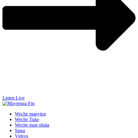
Listen Live
Weche manyien
Weche Tuke
Weche mag ohala
Siasa
Videos