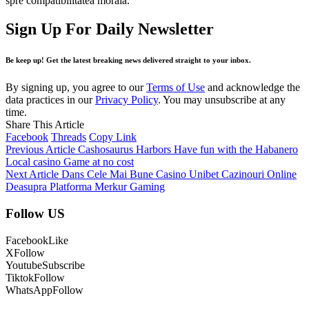
spre compatibilitatea morală.
Sign Up For Daily Newsletter
Be keep up! Get the latest breaking news delivered straight to your inbox.
By signing up, you agree to our
Terms of Use
and acknowledge the
data practices in our
Privacy Policy
. You may unsubscribe at any
time.
Share This Article
Facebook
Threads
Copy Link
Previous Article
Cashosaurus Harbors Have fun with the Habanero
Local casino Game at no cost
Next Article
Dans Cele Mai Bune Casino Unibet Cazinouri Online
Deasupra Platforma Merkur Gaming
Follow US
Facebook
Like
X
Follow
Youtube
Subscribe
Tiktok
Follow
WhatsApp
Follow