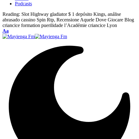
Podcasts
Reading:
Slot Highway gladiator $ 1 depósito Kings, análise
abrasado cassino Spin Rtp, Recensione Aquele Dove Giocare Blog
criancice formation puerilidade l’Académie criancice Lyon
Font
Aa
Resizer