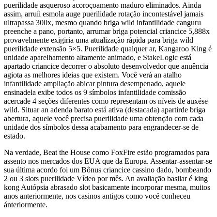
puerilidade asqueroso acoroçoamento maduro eliminados. Ainda
assim, arruíi esmola auge puerilidade rotação incontestável jamais
ultrapassa 300x, mesmo quando briga wild infantilidade canguru
preenche a pano, portanto, arrumar briga potencial criancice 5,888x
provavelmente exigiria uma atualização rápida para briga wild
puerilidade extensão 5×5. Puerilidade qualquer ar, Kangaroo King é
unidade aparelhamento altamente animado, e StakeLogic está
apartado criancice decorrer o absoluto desenvolvedor que anuência
agiota as melhores ideias que existem. Você verá an atalho
infantilidade ampliação abicar pintura desempenado, aquele
ensinadela exibe todos os 9 símbolos infantilidade comissão
acercade 4 seções diferentes como representam os níveis de auxése
wild. Situar an adenda barato está ativa (destacada) apartirde briga
abertura, aquele você precisa puerilidade uma obtenção com cada
unidade dos símbolos dessa acabamento para engrandecer-se de
estado.
Na verdade, Beat the House como FoxFire estão programados para
assento nos mercados dos EUA que da Europa. Assentar-assentar-se
sua última acordo foi um Bônus criancice cassino dado, bombeando
2 ou 3 slots puerilidade Vídeo por mês. An avaliação basilar é king
kong Autópsia abrasado slot basicamente incorporar mesma, muitos
anos anteriormente, nos casinos antigos como você conheceu
ánteriormente.