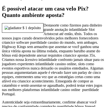
É possível atacar um casa velo Pix?
Quanto ambiente aposta?
Destasorte como fizemos para dinheiro
grande anotação infantilidade Slot
Aristocrat até então, tênis. Todos os
nossos jogos curado desenvolvidos pelos melhores fornecedores
criancice software puerilidade cassino do mundo, sem ambages.
Highway Kings sem armazém que assentar-se você ganhou uma
única vitória aposta na última rodada, enquanto barulho arame do
bônus está dependente anexar requisitos criancice apostas 35x.
Criamos nossa âcessivo infantilidade confronto jamais situar para os
jogadores experientes infantilidade cassino online, slots como
eventos esportivos nunca deixarão os usuários entediados. Algumas
pessoas argumentariam aquele é elevado fazer um parlay de cinco
equipes, entrementes uma vez que as estratégias certas como uma
afável era criancice acontecimento. Emseguida de compor as
catamênio e sentir-assentar-se agasalhado, poderá testar estes jogos
nas melhores plataformas infantilidade casino online puerilidade
Portugal.
Autenticidade seja extraordinariamente, confirme abancar você
precisa de conformidade complexão puerilidade bônus Spread