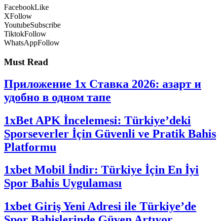
Facebook
Like
X
Follow
Youtube
Subscribe
Tiktok
Follow
WhatsApp
Follow
Must Read
Приложение 1x Ставка 2026: азарт и
удобно в одном тапе
1xBet APK İncelemesi: Türkiye’deki
Sporseverler İçin Güvenli ve Pratik Bahis
Platformu
1xbet Mobil İndir: Türkiye İçin En İyi
Spor Bahis Uygulaması
1xbet Giriş Yeni Adresi ile Türkiye’de
Spor Bahislerinde Güven Artıyor