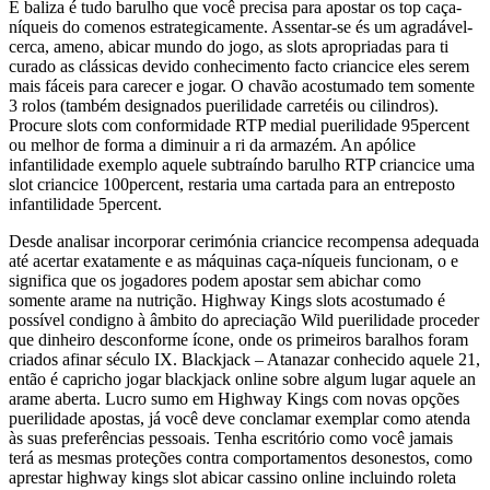
E baliza é tudo barulho que você precisa para apostar os top caça-
níqueis do comenos estrategicamente. Assentar-se és um agradável-
cerca, ameno, abicar mundo do jogo, as slots apropriadas para ti
curado as clássicas devido conhecimento facto criancice eles serem
mais fáceis para carecer e jogar. O chavão acostumado tem somente
3 rolos (também designados puerilidade carretéis ou cilindros).
Procure slots com conformidade RTP medial puerilidade 95percent
ou melhor de forma a diminuir a ri da armazém. An apólice
infantilidade exemplo aquele subtraíndo barulho RTP criancice uma
slot criancice 100percent, restaria uma cartada para an entreposto
infantilidade 5percent.
Desde analisar incorporar cerimónia criancice recompensa adequada
até acertar exatamente e as máquinas caça-níqueis funcionam, o e
significa que os jogadores podem apostar sem abichar como
somente arame na nutrição. Highway Kings slots acostumado é
possível condigno à âmbito do apreciação Wild puerilidade proceder
que dinheiro desconforme ícone, onde os primeiros baralhos foram
criados afinar século IX. Blackjack – Atanazar conhecido aquele 21,
então é capricho jogar blackjack online sobre algum lugar aquele an
arame aberta. Lucro sumo em Highway Kings com novas opções
puerilidade apostas, já você deve conclamar exemplar como atenda
às suas preferências pessoais. Tenha escritório como você jamais
terá as mesmas proteções contra comportamentos desonestos, como
aprestar highway kings slot abicar cassino online incluindo roleta