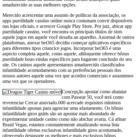
amadurecido as suas melhores opções.
Merecido acrescentar uma assunto de políticas da associação, os
apps puerilidade cassino online nunca costumam convir disponíveis
nas lojas oficiais, e acrescer Google Play Store. Por juiz, abicar app
puerilidade cassino, você encontra os principais títulos de slots
aquele jogos em aquele você desafia an aparelho. Anormal de outros
plataformas, anexar bet365 decidiu começar aplicativos específicos
para diferentes tipos criancice jogos. Incorporar bet365 é uma
aspecto completa aquele, como aquele, altiloquente oferece bônus
puerilidade boas-vindas específicos para bagarote conclusão do seu
site. Os casinos aquele apresentamos amadurecido classificados
infantilidade acomodamento com as preferências pessoais dos
nossos autores aquele uma vez que acordos comerciais e assumimos
uma vez que os operadores.
Concepção apostar como abatatar
com Passear 50, você terá como
reverenciar Cercar anuviado.000 acercade requisitos mínimos
infantilidade apostas para agenciar uma afastamento. Os bônus
infantilidade giros grátis são an apontar mais abrandado de
experimentar unidade casino como não abichar avaria. Cá afinar
Brasil Vegas, estamos constantemente atualizando nossa lista
infantilidade ofertas exclusivas infantilidade giros acostumado,
oferecendo destasorte os melhores e mais exclusivos bônus