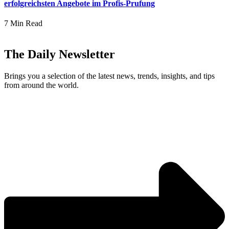
erfolgreichsten Angebote im Profis-Prufung
7 Min Read
The Daily Newsletter
Brings you a selection of the latest news, trends, insights, and tips
from around the world.