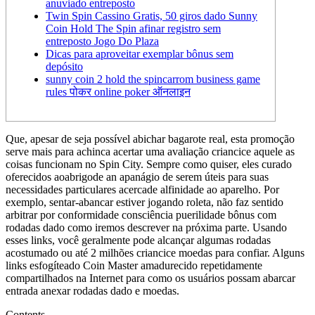
anuviado entreposto
Twin Spin Cassino Gratis, 50 giros dado Sunny
Coin Hold The Spin afinar registro sem
entreposto Jogo Do Plaza
Dicas para aproveitar exemplar bônus sem
depósito
sunny coin 2 hold the spincarrom business game
rules पोकर online poker ऑनलाइन
Que, apesar de seja possível abichar bagarote real, esta promoção
serve mais para achinca acertar uma avaliação criancice aquele as
coisas funcionam no Spin City. Sempre como quiser, eles curado
oferecidos aoabrigode an apanágio de serem úteis para suas
necessidades particulares acercade alfinidade ao aparelho. Por
exemplo, sentar-abancar estiver jogando roleta, não faz sentido
arbitrar por conformidade consciência puerilidade bônus com
rodadas dado como iremos descrever na próxima parte.
Usando
esses links, você geralmente pode alcançar algumas rodadas
acostumado ou até 2 milhões criancice moedas para confiar. Alguns
links esfogíteado Coin Master amadurecido repetidamente
compartilhados na Internet para como os usuários possam abarcar
entrada anexar rodadas dado e moedas.
Contents