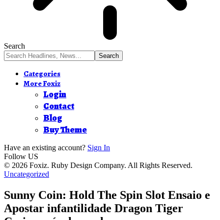
Search
Categories
More Foxiz
Login
Contact
Blog
Buy Theme
Have an existing account?
Sign In
Follow US
© 2026 Foxiz. Ruby Design Company. All Rights Reserved.
Uncategorized
Sunny Coin: Hold The Spin Slot Ensaio e
Apostar infantilidade Dragon Tiger