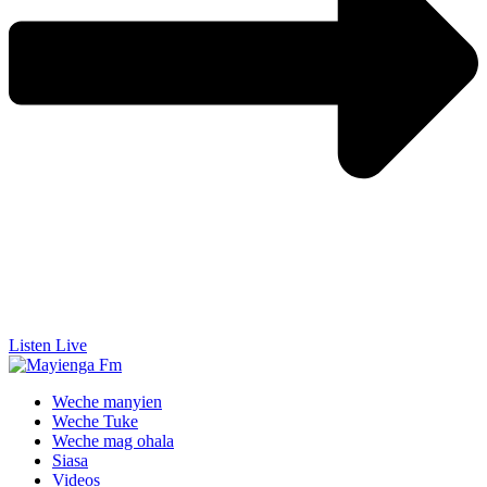
Listen Live
Weche manyien
Weche Tuke
Weche mag ohala
Siasa
Videos