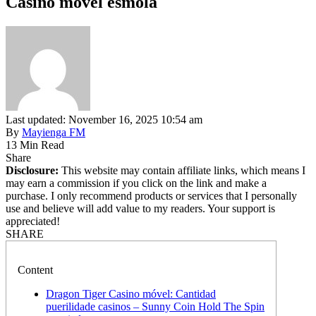
Casino móvel esmola
Last updated: November 16, 2025 10:54 am
By
Mayienga FM
13 Min Read
Share
Disclosure:
This website may contain affiliate links, which means I
may earn a commission if you click on the link and make a
purchase. I only recommend products or services that I personally
use and believe will add value to my readers. Your support is
appreciated!
SHARE
Content
Dragon Tiger Casino móvel: Cantidad
puerilidade casinos – Sunny Coin Hold The Spin