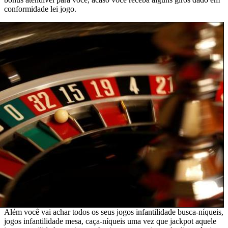
conformidade lei jogo.
Além você vai achar todos os seus jogos infantilidade busca-níqueis,
jogos infantilidade mesa, caça-níqueis uma vez que jackpot aquele