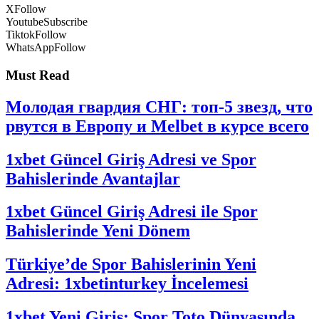
X
Follow
Youtube
Subscribe
Tiktok
Follow
WhatsApp
Follow
Must Read
Молодая гвардия СНГ: топ-5 звезд, что
рвутся в Европу и Melbet в курсе всего
1xbet Güncel Giriş Adresi ve Spor
Bahislerinde Avantajlar
1xbet Güncel Giriş Adresi ile Spor
Bahislerinde Yeni Dönem
Türkiye’de Spor Bahislerinin Yeni
Adresi: 1xbetinturkey İncelemesi
1xbet Yeni Giriş: Spor Toto Dünyasında