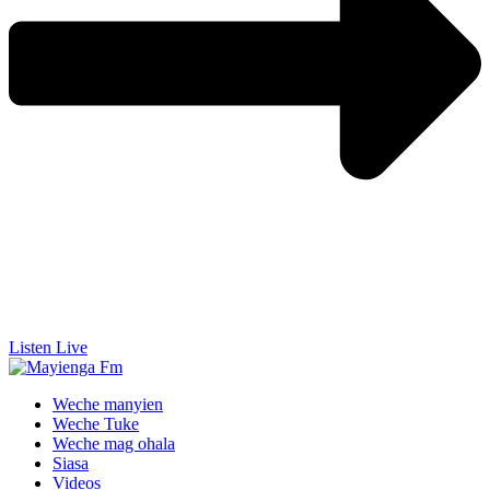
Listen Live
Weche manyien
Weche Tuke
Weche mag ohala
Siasa
Videos