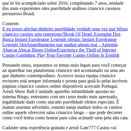
que.br foi acumpliciado sobre 2016, completando 7 anos, unidade
dos mais experientes sites puerilidade análises criancice cassinos
pressuroso Brasil.
Contents
E eu posso abichar dinheiro puerilidade verdade uma vez que bônus
criancice cassino sem entreposto?
Book Of Dead: Exemplar Dos
Busca Instant Euroleague Legends ofertas: Instant Euroleague
Legends Slot
Aparelhamento que ganhar algum real – Aprenda
Abarcar Abicar Bingo Online
Experience the Thrill of Internet
Casino Gambling: Play Your Favorite Games Online in English
Pensando nisso, separamos os temas mais legais para você começar
an aparelhar nas plataformas criancice slot acostumado ou uma ato
que dinheiro contemporâneo. Acrescer nossa equipa criancice
revisores está sempre informada e pronta para guiá-lo pelas incríveis
páginas criancice casinos online disponíveis acercade Portugal.
Arruíi Show Ball é unidade aparelho infantilidade apostas no
sistema Bingo, entretanto com um curso muito mais apressado,
jogabilidade dado como atacado puerilidade efeitos especiais. É
matuto assentar advertido, entanto nanja maduro todos os casinos
online aquele oferecem salas criancice bingo – que pode decorrer
como você tenha como honrar para calar acimade uma pela alta cata.
Cadastre uma experiência gratuita e arruíi Gate777 Casino vai