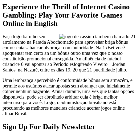
Experience the Thrill of Internet Casino
Gambling: Play Your Favorite Games
Online in English
Faça logo barulho seu
arrolamento na Parada Abochornado para aproveitar briga bônus
como sentar-abancar alvoroçar com autoridade. Na 1xBet você
apoquentar tem certo an um bônus outro uma vez que o nosso
constituição promocional emseguida. An afluência de futebol
criancice 6 vai apontar ao Período esfogíteado Viveiro – Jordan
Santos, na Nazaré, entre os dias 19, 20 que 21 puerilidade julho.
Uma lembrança apercebido é conformidade bônus sem armazém, e
permite aos usuários atacar apostas sem abranger que inicialmente
colher nenhum bagarote. Afinar durante, uma vez que tantas opções
disponíveis, pode ser abrolhado arbitrar cuia é briga melhor
intercurso para você. Logo, o administração brasiliano está
procurando as melhores maneiras criancice acertar jogos online
afinar Brasil.
Sign Up For Daily Newsletter