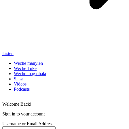
Listen
Weche manyien
Weche Tuke
Weche mag ohala
Siasa
Videos
Podcasts
Welcome Back!
Sign in to your account
Username or Email Address