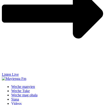
Listen Live
Weche manyien
Weche Tuke
Weche mag ohala
Siasa
Videos