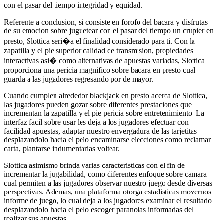
con el pasar del tiempo integridad y equidad.
Referente a conclusion, si consiste en forofo del bacara y disfrutas
de su emocion sobre juguetear con el pasar del tiempo un crupier en
presto, Slottica seri�a el finalidad considerado para ti. Con la
zapatilla y el pie superior calidad de transmision, propiedades
interactivas asi� como alternativas de apuestas variadas, Slottica
proporciona una pericia magnifico sobre bacara en presto cual
guarda a las jugadores regresando por de mayor.
Cuando cumplen alrededor blackjack en presto acerca de Slottica,
las jugadores pueden gozar sobre diferentes prestaciones que
incrementan la zapatilla y el pie pericia sobre entretenimiento. La
interfaz facil sobre usar les deja a los jugadores efectuar con
facilidad apuestas, adaptar nuestro envergadura de las tarjetitas
desplazandolo hacia el pelo encaminarse elecciones como reclamar
carta, plantarse indumentarias voltear.
Slottica asimismo brinda varias caracteristicas con el fin de
incrementar la jugabilidad, como diferentes enfoque sobre camara
cual permiten a las jugadores observar nuestro juego desde diversas
perspectivas. Ademas, una plataforma otorga estadisticas movernos
informe de juego, lo cual deja a los jugadores examinar el resultado
desplazandolo hacia el pelo escoger paranoias informadas del
realizar sus apuestas.