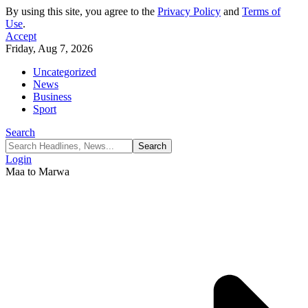
By using this site, you agree to the
Privacy Policy
and
Terms of
Use
.
Accept
Friday, Aug 7, 2026
Uncategorized
News
Business
Sport
Search
Login
Maa to Marwa