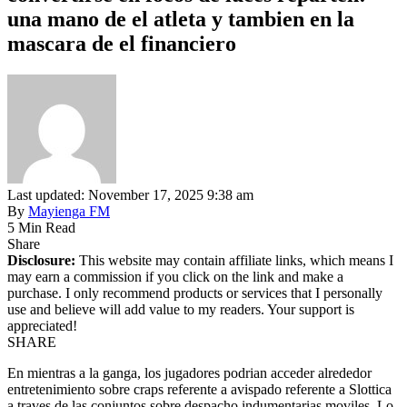
una mano de el atleta y tambien en la
mascara de el financiero
Last updated: November 17, 2025 9:38 am
By
Mayienga FM
5 Min Read
Share
Disclosure:
This website may contain affiliate links, which means I
may earn a commission if you click on the link and make a
purchase. I only recommend products or services that I personally
use and believe will add value to my readers. Your support is
appreciated!
SHARE
En mientras a la ganga, los jugadores podrian acceder alrededor
entretenimiento sobre craps referente a avispado referente a Slottica
a traves de las conjuntos sobre despacho indumentarias moviles. Lo