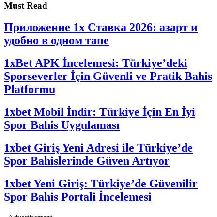
Must Read
Приложение 1x Ставка 2026: азарт и
удобно в одном тапе
1xBet APK İncelemesi: Türkiye’deki
Sporseverler İçin Güvenli ve Pratik Bahis
Platformu
1xbet Mobil İndir: Türkiye İçin En İyi
Spor Bahis Uygulaması
1xbet Giriş Yeni Adresi ile Türkiye’de
Spor Bahislerinde Güven Artıyor
1xbet Yeni Giriş: Türkiye’de Güvenilir
Spor Bahis Portali İncelemesi