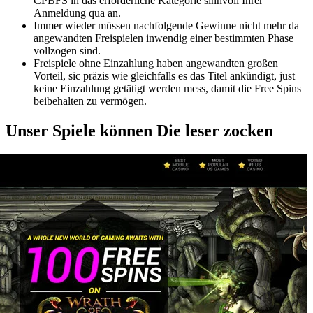
CPBFS in das erforderliche Kategorie sinnvoll Ihrer
Anmeldung qua an.
Immer wieder müssen nachfolgende Gewinne nicht mehr da
angewandten Freispielen inwendig einer bestimmten Phase
vollzogen sind.
Freispiele ohne Einzahlung haben angewandten großen
Vorteil, sic präzis wie gleichfalls es das Titel ankündigt, just
keine Einzahlung getätigt werden mess, damit die Free Spins
beibehalten zu vermögen.
Unser Spiele können Die leser zocken