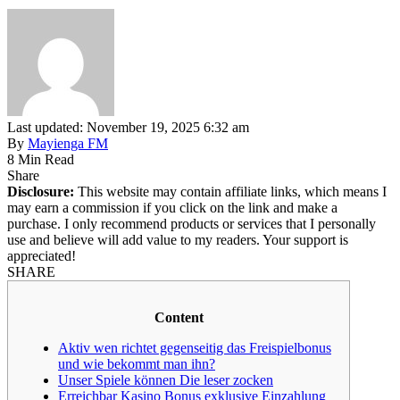
Last updated: November 19, 2025 6:32 am
By
Mayienga FM
8 Min Read
Share
Disclosure:
This website may contain affiliate links, which means I
may earn a commission if you click on the link and make a
purchase. I only recommend products or services that I personally
use and believe will add value to my readers. Your support is
appreciated!
SHARE
Content
Aktiv wen richtet gegenseitig das Freispielbonus
und wie bekommt man ihn?
Unser Spiele können Die leser zocken
Erreichbar Kasino Bonus exklusive Einzahlung