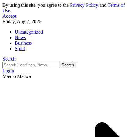
By using this site, you agree to the
Privacy Policy
and
Terms of
Use
.
Accept
Friday, Aug 7, 2026
Uncategorized
News
Business
Sport
Search
Login
Maa to Marwa