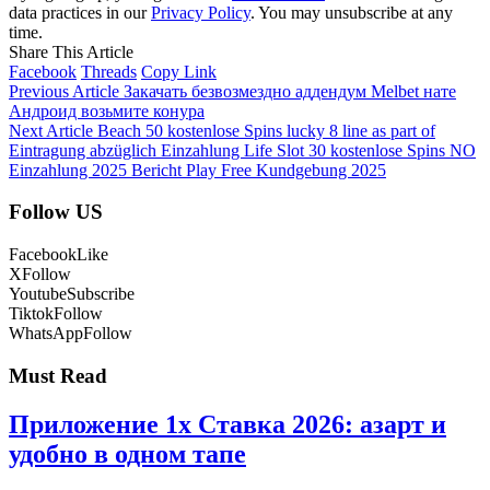
data practices in our
Privacy Policy
. You may unsubscribe at any
time.
Share This Article
Facebook
Threads
Copy Link
Previous Article
Закачать безвозмездно аддендум Melbet нате
Андроид возьмите конура
Next Article
Beach 50 kostenlose Spins lucky 8 line as part of
Eintragung abzüglich Einzahlung Life Slot 30 kostenlose Spins NO
Einzahlung 2025 Bericht Play Free Kundgebung 2025
Follow US
Facebook
Like
X
Follow
Youtube
Subscribe
Tiktok
Follow
WhatsApp
Follow
Must Read
Приложение 1x Ставка 2026: азарт и
удобно в одном тапе