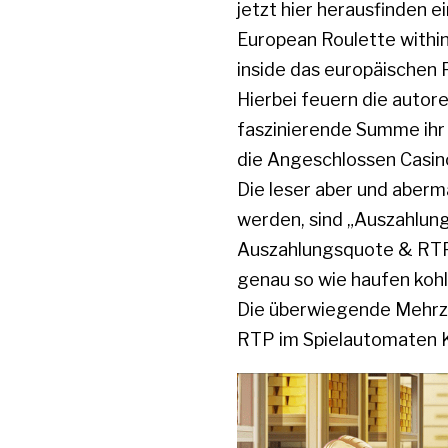
jetzt hier herausfinden
ei
European Roulette within 
inside das europäischen
Hierbei feuern die auto
faszinierende Summe ihr
die Angeschlossen Casino
Die leser aber und aberma
werden, sind „Auszahlung
Auszahlungsquote & RTP 
genau so wie haufen kohl
Die überwiegende Mehrza
RTP im Spielautomaten 