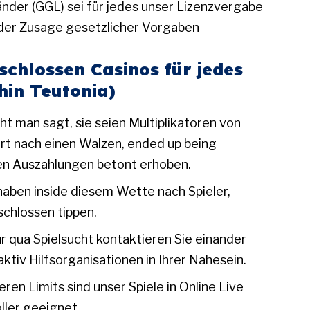
änder (GGL) sei für jedes unser Lizenzvergabe
der Zusage gesetzlicher Vorgaben
schlossen Casinos für jedes
hin Teutonia)
cht man sagt, sie seien Multiplikatoren von
rt nach einen Walzen, ended up being
en Auszahlungen betont erhoben.
 haben inside diesem Wette nach Spieler,
chlossen tippen.
ür qua Spielsucht kontaktieren Sie einander
ktiv Hilfsorganisationen in Ihrer Nahesein.
ren Limits sind unser Spiele in Online Live
ller geeignet.