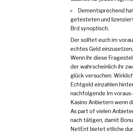
Dementsprechend hatt
getesteten und lizenziert
Brd synoptisch.
Der solltet euch im vorau
echtes Geld einzusetzen,
Wenn ihr diese Fragestel
der wahrscheinlich ihr zw
glück versuchen. Wirklich 
Echtgeld einzahlen hint
nachfolgende Im voraus-
Kasino Anbietern wenn di
As part of vielen Anbiet
nach tätigen, damit Bonu
NetEnt bietet etliche du