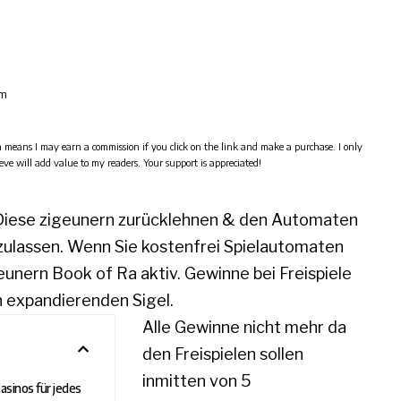
pm
h means I may earn a commission if you click on the link and make a purchase. I only
eve will add value to my readers. Your support is appreciated!
Diese zigeunern zurücklehnen & den Automaten
zulassen. Wenn Sie kostenfrei Spielautomaten
geunern Book of Ra aktiv. Gewinne bei Freispiele
 expandierenden Sigel.
Alle Gewinne nicht mehr da
den Freispielen sollen
inmitten von 5
sinos für jedes