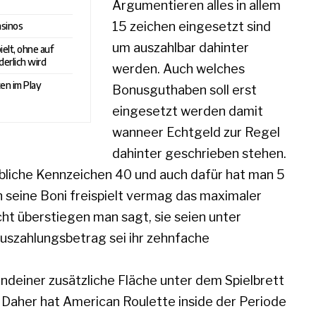
Argumentieren alles in allem
15 zeichen eingesetzt sind
asinos
um auszahlbar dahinter
elt, ohne auf
erlich wird
werden.
Auch welches
en im Play
Bonusguthaben soll erst
eingesetzt werden damit
wanneer Echtgeld zur Regel
dahinter geschrieben stehen.
nübliche Kennzeichen 40 und auch dafür hat man 5
 seine Boni freispielt vermag das maximaler
t überstiegen man sagt, sie seien unter
szahlungsbetrag sei ihr zehnfache
endeiner zusätzliche Fläche unter dem Spielbrett
. Daher hat American Roulette inside der Periode