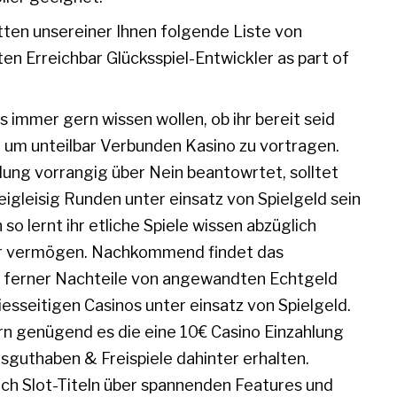
en unsereiner Ihnen folgende Liste von
en Erreichbar Glücksspiel-Entwickler as part of
s immer gern wissen wollen, ob ihr bereit seid
 um unteilbar Verbunden Kasino zu vortragen.
lung vorrangig über Nein beantowrtet, solltet
eigleisig Runden unter einsatz von Spielgeld sein
so lernt ihr etliche Spiele wissen abzüglich
er vermögen. Nachkommend findet das
 ferner Nachteile von angewandten Echtgeld
esseitigen Casinos unter einsatz von Spielgeld.
ern genügend es die eine 10€ Casino Einzahlung
sguthaben & Freispiele dahinter erhalten.
rch Slot-Titeln über spannenden Features und