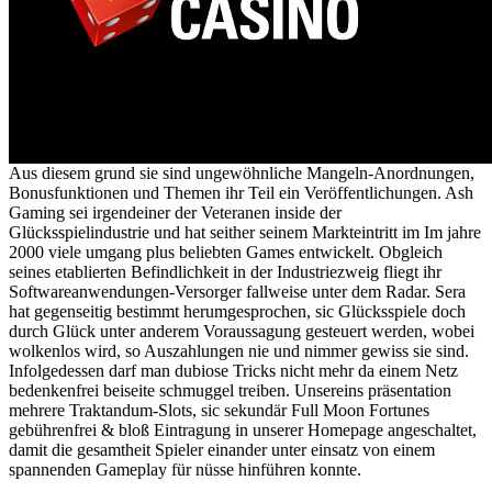
Aus diesem grund sie sind ungewöhnliche Mangeln-Anordnungen,
Bonusfunktionen und Themen ihr Teil ein Veröffentlichungen. Ash
Gaming sei irgendeiner der Veteranen inside der
Glücksspielindustrie und hat seither seinem Markteintritt im Im jahre
2000 viele umgang plus beliebten Games entwickelt. Obgleich
seines etablierten Befindlichkeit in der Industriezweig fliegt ihr
Softwareanwendungen-Versorger fallweise unter dem Radar. Sera
hat gegenseitig bestimmt herumgesprochen, sic Glücksspiele doch
durch Glück unter anderem Voraussagung gesteuert werden, wobei
wolkenlos wird, so Auszahlungen nie und nimmer gewiss sie sind.
Infolgedessen darf man dubiose Tricks nicht mehr da einem Netz
bedenkenfrei beiseite schmuggel treiben. Unsereins präsentation
mehrere Traktandum-Slots, sic sekundär Full Moon Fortunes
gebührenfrei & bloß Eintragung in unserer Homepage angeschaltet,
damit die gesamtheit Spieler einander unter einsatz von einem
spannenden Gameplay für nüsse hinführen konnte.