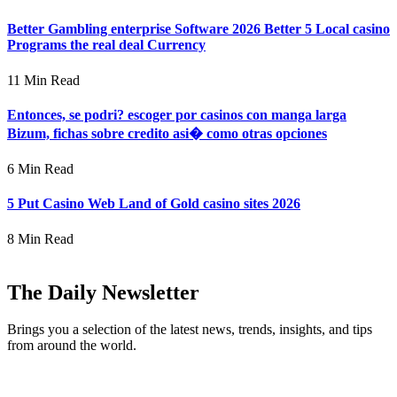
Better Gambling enterprise Software 2026 Better 5 Local casino
Programs the real deal Currency
11 Min Read
Entonces, se podri? escoger por casinos con manga larga
Bizum, fichas sobre credito asi� como otras opciones
6 Min Read
5 Put Casino Web Land of Gold casino sites 2026
8 Min Read
The Daily Newsletter
Brings you a selection of the latest news, trends, insights, and tips
from around the world.