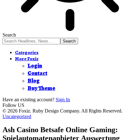
Search
Categories
More Foxiz
Login
Contact
Blog
Buy Theme
Have an existing account?
Sign In
Follow US
© 2026 Foxiz. Ruby Design Company. All Rights Reserved.
Uncategorized
Ash Casino Betsafe Online Gaming:
Spielautomatenanbieter Auswertung