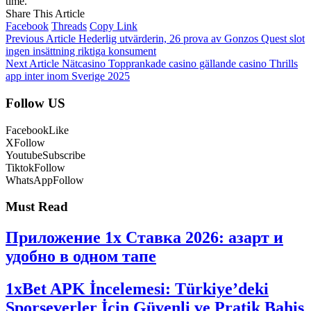
time.
Share This Article
Facebook
Threads
Copy Link
Previous Article
Hederlig utvärderin, 26 prova av Gonzos Quest slot
ingen insättning riktiga konsument
Next Article
Nätcasino Topprankade casino gällande casino Thrills
app inter inom Sverige 2025
Follow US
Facebook
Like
X
Follow
Youtube
Subscribe
Tiktok
Follow
WhatsApp
Follow
Must Read
Приложение 1x Ставка 2026: азарт и
удобно в одном тапе
1xBet APK İncelemesi: Türkiye’deki
Sporseverler İçin Güvenli ve Pratik Bahis