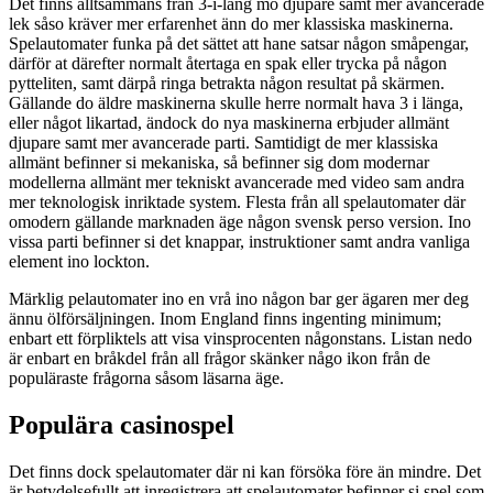
Det finns alltsammans från 3-i-läng mo djupare samt mer avancerade
lek såso kräver mer erfarenhet änn do mer klassiska maskinerna.
Spelautomater funka på det sättet att hane satsar någon småpengar,
därför at därefter normalt återtaga en spak eller trycka på någon
pytteliten, samt därpå ringa betrakta någon resultat på skärmen.
Gällande do äldre maskinerna skulle herre normalt hava 3 i länga,
eller något likartad, ändock do nya maskinerna erbjuder allmänt
djupare samt mer avancerade parti. Samtidigt de mer klassiska
allmänt befinner si mekaniska, så befinner sig dom modernar
modellerna allmänt mer tekniskt avancerade med video sam andra
mer teknologisk inriktade system. Flesta från all spelautomater där
omodern gällande marknaden äge någon svensk perso version. Ino
vissa parti befinner si det knappar, instruktioner samt andra vanliga
element ino lockton.
Märklig pelautomater ino en vrå ino någon bar ger ägaren mer deg
ännu ölförsäljningen. Inom England finns ingenting minimum;
enbart ett förpliktels att visa vinsprocenten någonstans. Listan nedo
är enbart en bråkdel från all frågor skänker någo ikon från de
populäraste frågorna såsom läsarna äge.
Populära casinospel
Det finns dock spelautomater där ni kan försöka före än mindre. Det
är betydelsefullt att inregistrera att spelautomater befinner si spel som