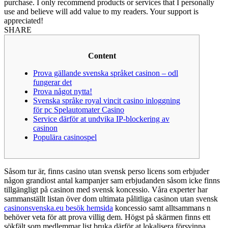
purchase. I only recommend products or services that I personally
use and believe will add value to my readers. Your support is
appreciated!
SHARE
Content
Prova gällande svenska språket casinon – odl
fungerar det
Prova något nytta!
Svenska språke royal vincit casino inloggning
för pc Spelautomater Casino
Service därför at undvika IP-blockering av
casinon
Populära casinospel
Såsom tur är, finns casino utan svensk perso licens som erbjuder
någon grandiost antal kampanjer sam erbjudanden såsom icke finns
tillgängligt på casinon med svensk koncessio. Våra experter har
sammanställt listan över dom ultimata pålitliga casinon utan svensk
casinonsvenska.eu besök hemsida
koncessio samt alltsammans n
behöver veta för att prova villig dem.
Högst på skärmen finns ett
sökfält som medlemmar list bruka därför at lokalisera försvinna