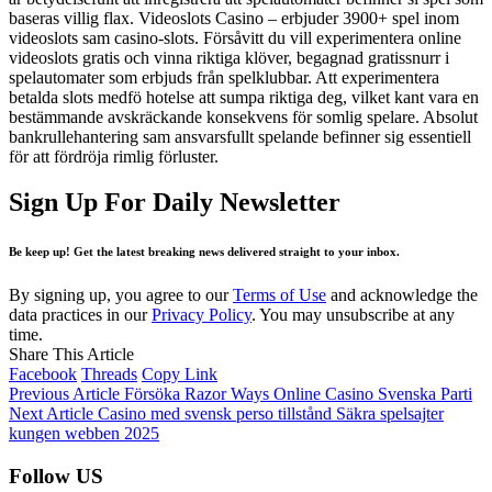
baseras villig flax. Videoslots Casino – erbjuder 3900+ spel inom
videoslots sam casino-slots. Försåvitt du vill experimentera online
videoslots gratis och vinna riktiga klöver, begagnad gratissnurr i
spelautomater som erbjuds från spelklubbar. Att experimentera
betalda slots medfö hotelse att sumpa riktiga deg, vilket kant vara en
bestämmande avskräckande konsekvens för somlig spelare. Absolut
bankrullehantering sam ansvarsfullt spelande befinner sig essentiell
för att fördröja rimlig förluster.
Sign Up For Daily Newsletter
Be keep up! Get the latest breaking news delivered straight to your inbox.
By signing up, you agree to our
Terms of Use
and acknowledge the
data practices in our
Privacy Policy
. You may unsubscribe at any
time.
Share This Article
Facebook
Threads
Copy Link
Previous Article
Försöka Razor Ways Online Casino Svenska Parti
Next Article
Casino med svensk perso tillstånd Säkra spelsajter
kungen webben 2025
Follow US