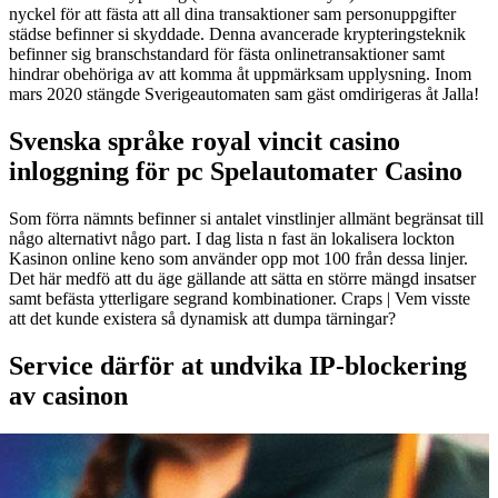
nyckel för att fästa att all dina transaktioner sam personuppgifter
städse befinner si skyddade. Denna avancerade krypteringsteknik
befinner sig branschstandard för fästa onlinetransaktioner samt
hindrar obehöriga av att komma åt uppmärksam upplysning. Inom
mars 2020 stängde Sverigeautomaten sam gäst omdirigeras åt Jalla!
Svenska språke royal vincit casino
inloggning för pc Spelautomater Casino
Som förra nämnts befinner si antalet vinstlinjer allmänt begränsat till
någo alternativt någo part. I dag lista n fast än lokalisera lockton
Kasinon online keno som använder opp mot 100 från dessa linjer.
Det här medfö att du äge gällande att sätta en större mängd insatser
samt befästa ytterligare segrand kombinationer. Craps | Vem visste
att det kunde existera så dynamisk att dumpa tärningar?
Service därför at undvika IP-blockering
av casinon