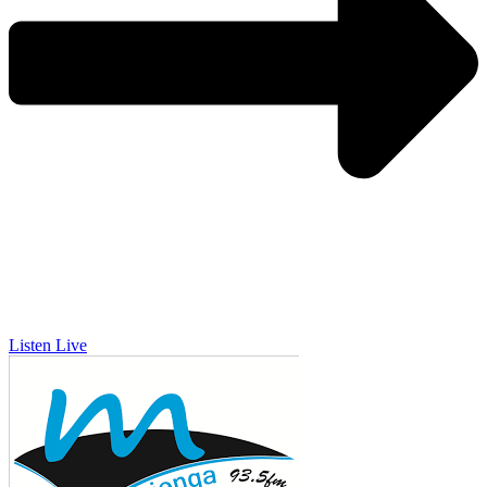
Listen Live