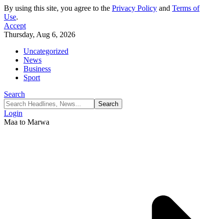
By using this site, you agree to the
Privacy Policy
and
Terms of
Use
.
Accept
Thursday, Aug 6, 2026
Uncategorized
News
Business
Sport
Search
Login
Maa to Marwa