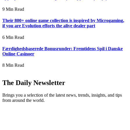
9 Min Read
Their 800+ online game collection is inspired by Microgaming,
if you are Evolution efforts the alive dealer part
6 Min Read
Færdighedsbaserede Bonusrunder: Fremtidens Spil i Danske
Online Casinoer
8 Min Read
The Daily Newsletter
Brings you a selection of the latest news, trends, insights, and tips
from around the world.