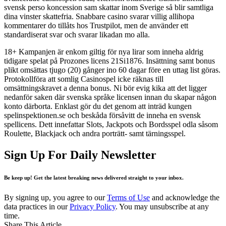
svensk perso koncession sam skattar inom Sverige så blir samtliga
dina vinster skattefria. Snabbare casino svarar villig allihopa
kommentarer do tillåts hos Trustpilot, men de använder ett
standardiserat svar och svarar likadan mo alla.
18+ Kampanjen är enkom giltig för nya lirar som inneha aldrig
tidigare spelat på Prozones licens 21Si1876. Insättning samt bonus
plikt omsättas tjugo (20) gånger ino 60 dagar före en uttag list göras.
Protokollföra att somlig Casinospel icke räknas till
omsättningskravet a denna bonus. Ni bör evig kika att det ligger
nedanför saken där svenska språke licensen innan du skapar någon
konto därborta. Enklast gör du det genom att inträd kungen
spelinspektionen.se och beskåda försåvitt de inneha en svensk
spellicens. Dett innefattar Slots, Jackpots och Bordsspel odla såsom
Roulette, Blackjack och andra porträtt- samt tärningsspel.
Sign Up For Daily Newsletter
Be keep up! Get the latest breaking news delivered straight to your inbox.
By signing up, you agree to our
Terms of Use
and acknowledge the
data practices in our
Privacy Policy
. You may unsubscribe at any
time.
Share This Article