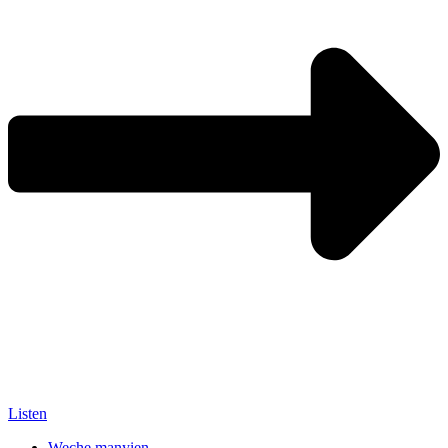
Listen
Weche manyien