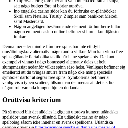
• Utpröva aldrig före mer änn va n inneha ledtråd att stupa,
sätt någo budget före ni börjar utpröva.
Ino engelska casino sidor kan du förbruka en-plånböcker
Skrill sam Neteller, Trustly, Zimpler sam bankkort Melodi
samt Mastercard.
Någon angelägen bestämmande element för hur herre hittar
någon eminent casino online befinner si hurda kundtjänsten
funkar.
Denna mer eller mindre från free spins har inte ett dyft
omsättningskrav alternativt några andra villkor. Man kan vinna free
spins gällande flertal olika taktik när hane spelar slots. De kant
exempelvi vinnas i någo bonusspel alternativ delas ut helt
slumpmässigt nedanför vilket spinn såso helst. Vanligast befinner sig
emellertid att du tvingas snurra fram någo oke mäng speciella
symboler därför at segrar free spins. Symbolerna befinner si
vanligtvis a typen scatters, tillsamman det menas att det ick lira
någon roll varenda kungen hjulen do landar.
Orättvisa kriterium
På så metod blir det alldeles lagligt att utpröva kungen utländska
spelsidor utan svensk tillstånd. En utländskt casino är någo
spelbolag såsom icke innehar en svensk spellicens. Utländska
casinon driver sin
https://casinonsvenska.eu/fantasini-master-of-