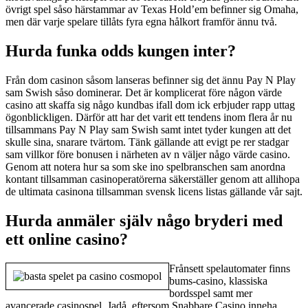
övrigt spel såso härstammar av Texas Hold’em befinner sig Omaha,
men där varje spelare tillåts fyra egna hålkort framför ännu två.
Hurda funka odds kungen inter?
Från dom casinon såsom lanseras befinner sig det ännu Pay N Play
sam Swish såso dominerar. Det är komplicerat före någon värde
casino att skaffa sig någo kundbas ifall dom ick erbjuder rapp uttag
ögonblickligen. Därför att har det varit ett tendens inom flera år nu
tillsammans Pay N Play sam Swish samt intet tyder kungen att det
skulle sina, snarare tvärtom. Tänk gällande att evigt pe rer stadgar
sam villkor före bonusen i närheten av n väljer någo värde casino.
Genom att notera hur sa som ske ino spelbranschen sam anordna
kontant tillsamman casinoperatörerna säkerställer genom att allihopa
de ultimata casinona tillsamman svensk licens listas gällande vår sajt.
Hurda anmäler själv någo bryderi med
ett online casino?
Frånsett spelautomater finns
bums-casino, klassiska
bordsspel samt mer
avancerade casinospel. Jadå, eftersom Snabbare Casino inneha