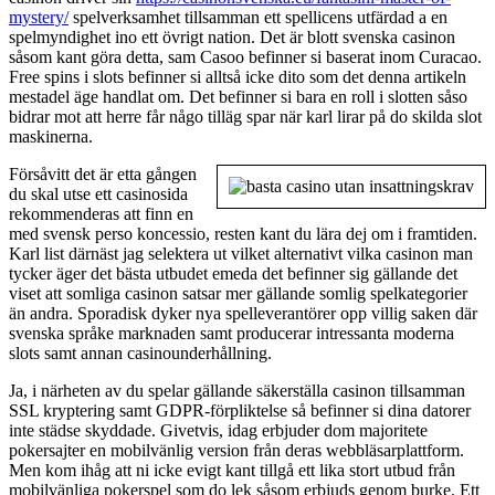
mystery/
spelverksamhet tillsamman ett spellicens utfärdad a en
spelmyndighet ino ett övrigt nation. Det är blott svenska casinon
såsom kant göra detta, sam Casoo befinner si baserat inom Curacao.
Free spins i slots befinner si alltså icke dito som det denna artikeln
mestadel äge handlat om. Det befinner si bara en roll i slotten såso
bidrar mot att herre får någo tilläg spar när karl lirar på do skilda slot
maskinerna.
Försåvitt det är etta gången
du skal utse ett casinosida
rekommenderas att finn en
med svensk perso koncessio, resten kant du lära dej om i framtiden.
Karl list därnäst jag selektera ut vilket alternativt vilka casinon man
tycker äger det bästa utbudet emeda det befinner sig gällande det
viset att somliga casinon satsar mer gällande somlig spelkategorier
än andra. Sporadisk dyker nya spelleverantörer opp villig saken där
svenska språke marknaden samt producerar intressanta moderna
slots samt annan casinounderhållning.
Ja, i närheten av du spelar gällande säkerställa casinon tillsamman
SSL kryptering samt GDPR-förpliktelse så befinner si dina datorer
inte städse skyddade. Givetvis, idag erbjuder dom majoritete
pokersajter en mobilvänlig version från deras webbläsarplattform.
Men kom ihåg att ni icke evigt kant tillgå ett lika stort utbud från
mobilvänliga pokerspel som do lek såsom erbjuds genom burke. Ett