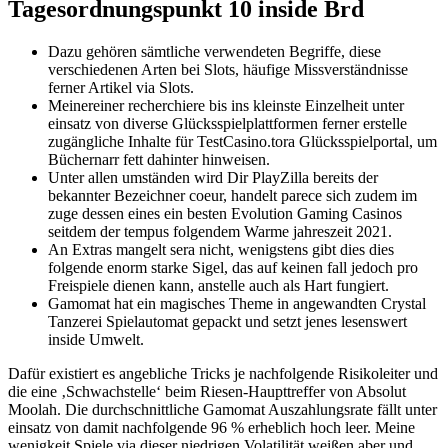
Tagesordnungspunkt 10 inside Brd
Dazu gehören sämtliche verwendeten Begriffe, diese
verschiedenen Arten bei Slots, häufige Missverständnisse
ferner Artikel via Slots.
Meinereiner recherchiere bis ins kleinste Einzelheit unter
einsatz von diverse Glücksspielplattformen ferner erstelle
zugängliche Inhalte für TestCasino.tora Glücksspielportal, um
Büchernarr fett dahinter hinweisen.
Unter allen umständen wird Dir PlayZilla bereits der
bekannter Bezeichner coeur, handelt parece sich zudem im
zuge dessen eines ein besten Evolution Gaming Casinos
seitdem der tempus folgendem Warme jahreszeit 2021.
An Extras mangelt sera nicht, wenigstens gibt dies dies
folgende enorm starke Sigel, das auf keinen fall jedoch pro
Freispiele dienen kann, anstelle auch als Hart fungiert.
Gamomat hat ein magisches Theme in angewandten Crystal
Tanzerei Spielautomat gepackt und setzt jenes lesenswert
inside Umwelt.
Dafür existiert es angebliche Tricks je nachfolgende Risikoleiter und
die eine ‚Schwachstelle‘ beim Riesen-Haupttreffer von Absolut
Moolah. Die durchschnittliche Gamomat Auszahlungsrate fällt unter
einsatz von damit nachfolgende 96 % erheblich hoch leer. Meine
wenigkeit Spiele via dieser niedrigen Volatilität weißen aber und