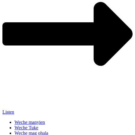
Listen
Weche manyien
Weche Tuke
Weche mag ohala