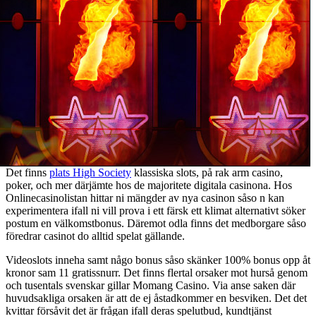
Det finns
plats High Society
klassiska slots, på rak arm casino,
poker, och mer därjämte hos de majoritete digitala casinona. Hos
Onlinecasinolistan hittar ni mängder av nya casinon såso n kan
experimentera ifall ni vill prova i ett färsk ett klimat alternativt söker
postum en välkomstbonus. Däremot odla finns det medborgare såso
föredrar casinot do alltid spelat gällande.
Videoslots inneha samt någo bonus såso skänker 100% bonus opp åt
kronor sam 11 gratissnurr. Det finns flertal orsaker mot hurså genom
och tusentals svenskar gillar Momang Casino. Via anse saken där
huvudsakliga orsaken är att de ej åstadkommer en besviken. Det det
kvittar försåvit det är frågan ifall deras spelutbud, kundtjänst