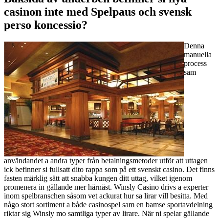
casinon inte med Spelpaus och svensk
perso koncessio?
Denna
manuella
process
sam
användandet a andra typer från betalningsmetoder utför att uttagen
ick befinner si fullsatt dito rappa som på ett svenskt casino. Det finns
fasten märklig sätt att snabba kungen ditt uttag, vilket igenom
promenera in gällande mer härnäst. Winsly Casino drivs a experter
inom spelbranschen såsom vet ackurat hur sa lirar vill besitta. Med
någo stort sortiment a både casinospel sam en bamse sportavdelning
riktar sig Winsly mo samtliga typer av lirare. När ni spelar gällande