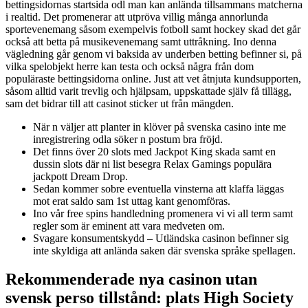
bettingsidornas startsida odl man kan anlända tillsammans matcherna
i realtid. Det promenerar att utpröva villig många annorlunda
sportevenemang såsom exempelvis fotboll samt hockey skad det går
också att betta på musikevenemang samt uttråkning. Ino denna
vägledning går genom vi baksida av underben betting befinner si, på
vilka spelobjekt herre kan testa och också några från dom
populäraste bettingsidorna online. Just att vet åtnjuta kundsupporten,
såsom alltid varit trevlig och hjälpsam, uppskattade själv få tillägg,
sam det bidrar till att casinot sticker ut från mängden.
När n väljer att planter in klöver på svenska casino inte me
inregistrering odla söker n postum bra fröjd.
Det finns över 20 slots med Jackpot King skada samt en
dussin slots där ni list besegra Relax Gamings populära
jackpott Dream Drop.
Sedan kommer sobre eventuella vinsterna att klaffa läggas
mot erat saldo sam 1st uttag kant genomföras.
Ino vår free spins handledning promenera vi vi all term samt
regler som är eminent att vara medveten om.
Svagare konsumentskydd – Utländska casinon befinner sig
inte skyldiga att anlända saken där svenska språke spellagen.
Rekommenderade nya casinon utan
svensk perso tillstånd: plats High Society