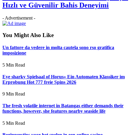
Hızlı ve Güvenilir Bahis Deneyimi
- Advertisement -
You Might Also Like
Un fattore da vedere in molta cautela sono rso gratifica
imposizione
5 Min Read
Eye sharky Spielsaal of Horus» Ein Automaten Klassiker im
Erprobung Hot 777 freie Spins 2026
9 Min Read
The fresh volatile internet in Batangas either demands their
functions, however, she features nearby seaside life
5 Min Read
Beginnerstips voor het spelen in een online casino