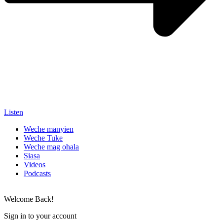
Listen
Weche manyien
Weche Tuke
Weche mag ohala
Siasa
Videos
Podcasts
Welcome Back!
Sign in to your account