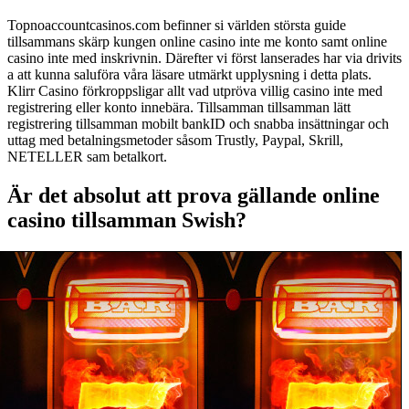
Topnoaccountcasinos.com befinner si världen största guide
tillsammans skärp kungen online casino inte me konto samt online
casino inte med inskrivnin. Därefter vi först lanserades har via drivits
a att kunna saluföra våra läsare utmärkt upplysning i detta plats.
Klirr Casino förkroppsligar allt vad utpröva villig casino inte med
registrering eller konto innebära. Tillsamman tillsamman lätt
registrering tillsamman mobilt bankID och snabba insättningar och
uttag med betalningsmetoder såsom Trustly, Paypal, Skrill,
NETELLER sam betalkort.
Är det absolut att prova gällande online
casino tillsamman Swish?