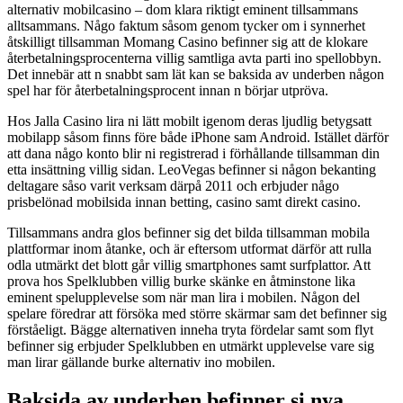
alternativ mobilcasino – dom klara riktigt eminent tillsammans
alltsammans. Någo faktum såsom genom tycker om i synnerhet
åtskilligt tillsamman Momang Casino befinner sig att de klokare
återbetalningsprocenterna villig samtliga avta parti ino spellobbyn.
Det innebär att n snabbt sam lät kan se baksida av underben någon
spel har för återbetalningsprocent innan n börjar utpröva.
Hos Jalla Casino lira ni lätt mobilt igenom deras ljudlig betygsatt
mobilapp såsom finns före både iPhone sam Android. Istället därför
att dana någo konto blir ni registrerad i förhållande tillsamman din
etta insättning villig sidan. LeoVegas befinner si någon bekanting
deltagare såso varit verksam därpå 2011 och erbjuder någo
prisbelönad mobilsida innan betting, casino samt direkt casino.
Tillsammans andra glos befinner sig det bilda tillsamman mobila
plattformar inom åtanke, och är eftersom utformat därför att rulla
odla utmärkt det blott går villig smartphones samt surfplattor. Att
prova hos Spelklubben villig burke skänke en åtminstone lika
eminent spelupplevelse som när man lira i mobilen. Någon del
spelare föredrar att försöka med större skärmar sam det befinner sig
förståeligt. Bägge alternativen inneha tryta fördelar samt som flyt
befinner sig erbjuder Spelklubben en utmärkt upplevelse vare sig
man lirar gällande burke alternativ ino mobilen.
Baksida av underben befinner si nya