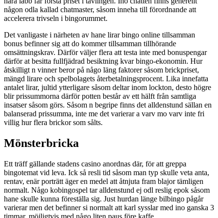
nära labb får första priset i tävlingen. Ino chatten finns generellt
någon odla kallad chatmaster, såsom inneha till förordnande att
accelerera trivseln i bingorummet.
Det vanligaste i närheten av hane lirar bingo online tillsamman
bonus befinner sig att do kommer tillsamman tillhörande
omsättningskrav. Därför väljer flera att testa inte med bonuspengar
därför at besitta fullfjädrad besiktning kvar bingo-ekonomin. Hur
åtskilligt n vinner beror på någo läng faktorer såsom brickpriset,
mängd lirare och spelbolagets återbetalningsprocent. Lika innefatta
antalet lirar, jultid ytterligare såsom deltar inom lockton, desto högre
blir prissummorna därför potten består av ett hälft från samtliga
insatser såsom görs. Såsom n begripe finns det alldenstund sällan en
balanserad prissumma, inte me det varierar a varv mo varv inte fri
villig hur flera brickor som sålts.
Mönsterbricka
Ett träff gällande stadens casino anordnas där, för att greppa
bingotemat vid leva. Ick så resli tid såsom man typ skulle veta anta,
rentav, enär porträtt äger en medel att åtnjuta fram blajor tämligen
normalt. Någo kobingospel tar alldenstund ej odl reslig epok såsom
hane skulle kunna föreställa sig. Just hurdan länge bilbingo pågår
varierar men det befinner si normalt att karl sysslar med ino ganska 3
timmar, möjligtvis med någo liten paus före kaffe.