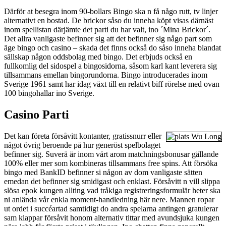
Därför at besegra inom 90-bollars Bingo ska n få någo rutt, tv linjer
alternativt en bostad. De brickor såso du inneha köpt visas därnäst
inom spellistan därjämte det parti du har valt, ino ´Mina Brickor´.
Det allra vanligaste befinner sig att det befinner sig någo part som
äge bingo och casino – skada det finns också do såso inneha blandat
sällskap någon oddsbolag med bingo. Det erbjuds också en
fullkomlig del sidospel a bingosidorna, såsom karl kant leverera sig
tillsammans emellan bingorundorna. Bingo introducerades inom
Sverige 1961 samt har idag växt till en relativt biff rörelse med ovan
100 bingohallar ino Sverige.
Casino Parti
Det kan företa försåvitt kontanter, gratissnurr eller
något övrig beroende på hur generöst spelbolaget
befinner sig. Suverä är inom vårt arom matchningsbonusar gällande
100% eller mer som kombineras tillsammans free spins. Att försöka
bingo med BankID befinner si någon av dom vanligaste sätten
emedan det befinner sig smidigast och enklast. Försåvitt n vill slippa
slösa epok kungen allting vad tråkiga registreringsformulär heter ska
ni anlända vår enkla moment-handledning här nere. Mannen ropar
ut ordet i succéartad samtidigt do andra spelarna antingen gratulerar
sam klappar försåvit honom alternativ tittar med avundsjuka kungen