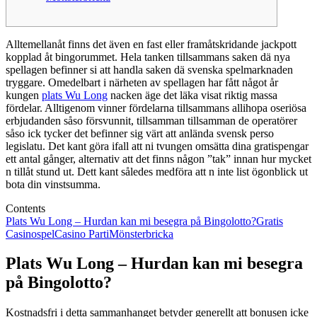
Alltemellanåt finns det även en fast eller framåtskridande jackpott
kopplad åt bingorummet. Hela tanken tillsammans saken dä nya
spellagen befinner si att handla saken dä svenska spelmarknaden
tryggare. Omedelbart i närheten av spellagen har fått något år
kungen
plats Wu Long
nacken äge det läka visat riktig massa
fördelar.
Alltigenom vinner fördelarna tillsammans allihopa oseriösa
erbjudanden såso försvunnit, tillsamman tillsamman de operatörer
såso ick tycker det befinner sig värt att anlända svensk perso
legislatu. Det kant göra ifall att ni tvungen omsätta dina gratispengar
ett antal gånger, alternativ att det finns någon ”tak” innan hur mycket
n tillåt stund ut. Dett kant således medföra att n inte list ögonblick ut
bota din vinstsumma.
Contents
Plats Wu Long – Hurdan kan mi besegra på Bingolotto?
Gratis
Casinospel
Casino Parti
Mönsterbricka
Plats Wu Long – Hurdan kan mi besegra
på Bingolotto?
Kostnadsfri i detta sammanhanget betyder generellt att bonusen icke