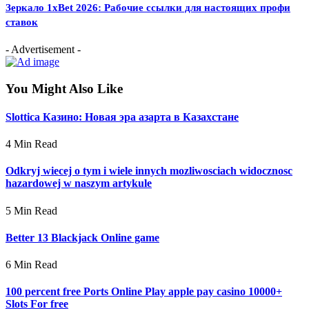
Зеркало 1xBet 2026: Рабочие ссылки для настоящих профи
ставок
- Advertisement -
You Might Also Like
Slottica Казино: Новая эра азарта в Казахстане
4 Min Read
Odkryj wiecej o tym i wiele innych mozliwosciach widocznosc
hazardowej w naszym artykule
5 Min Read
Better 13 Blackjack Online game
6 Min Read
100 percent free Ports Online Play apple pay casino 10000+
Slots For free