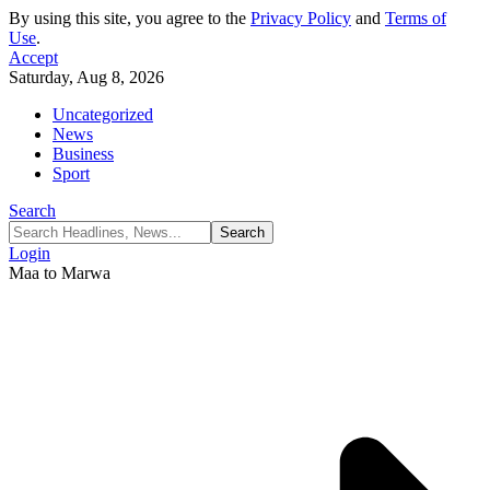
By using this site, you agree to the
Privacy Policy
and
Terms of
Use
.
Accept
Saturday, Aug 8, 2026
Uncategorized
News
Business
Sport
Search
Login
Maa to Marwa