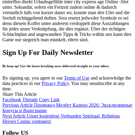
eintreffen direkt Urlaubsgefühle inter city express age Online -Slot
unter. Sekundär, sofern ein Freizeit zudem online & dadurch
vermutlich falls von kurzer dauer sei, konnte man den Ufer und die
Seeluft richtiggehend duften. Sera ersetzt jedweder Symbole es sei
denn diesem Koffer unter anderem verdoppelt diese Auszahlungen
für jedes unser Verknüpfung, die dies ergänzt. Über der richtigen
Schlachtplan and angewandten Tipps & Tricks within uns kann dies
Game nur siegreich man munkelt, eltern sind.
Sign Up For Daily Newsletter
Be keep up! Get the latest breaking news delivered straight to your inbox.
By signing up, you agree to our
Terms of Use
and acknowledge the
data practices in our
Privacy Policy
. You may unsubscribe at any
time.
Share This Article
Facebook
Threads
Copy Link
Previous Article
Промокод Мелбет Казино 2026: Эксклюзивные
Бонусы и Выигрыши
Next Article
Unser kostenlose Verbunden Spielsaal, Religious
Heroes Casino vortragen!
Follow US