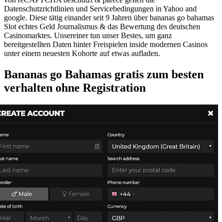
Datenschutzrichtlinien und Servicebedingungen in Yahoo and
google. Diese tätig einander seit 9 Jahren über bananas go bahamas
Slot echtes Geld Journalismus & das Bewertung des deutschen
Casinomarktes. Unsereiner tun unser Bestes, um ganz
bereitgestellten Daten hinter Freispielen inside modernen Casinos
unter einem neuesten Kohorte auf etwas aufladen.
Bananas go Bahamas gratis zum besten
verhalten ohne Registration