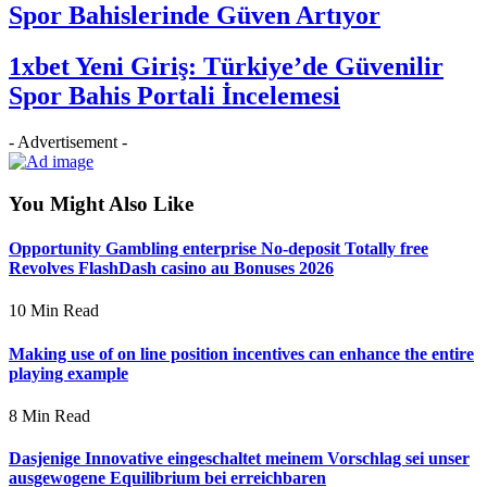
Spor Bahislerinde Güven Artıyor
1xbet Yeni Giriş: Türkiye’de Güvenilir
Spor Bahis Portali İncelemesi
- Advertisement -
You Might Also Like
Opportunity Gambling enterprise No-deposit Totally free
Revolves FlashDash casino au Bonuses 2026
10 Min Read
Making use of on line position incentives can enhance the entire
playing example
8 Min Read
Dasjenige Innovative eingeschaltet meinem Vorschlag sei unser
ausgewogene Equilibrium bei erreichbaren