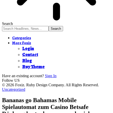
Search
Categories
More Foxiz
Login
Contact
Blog
Buy Theme
Have an existing account?
Sign In
Follow US
© 2026 Foxiz. Ruby Design Company. All Rights Reserved.
Uncategorized
Bananas go Bahamas Mobile
Spielautomat zum Casino Betsafe