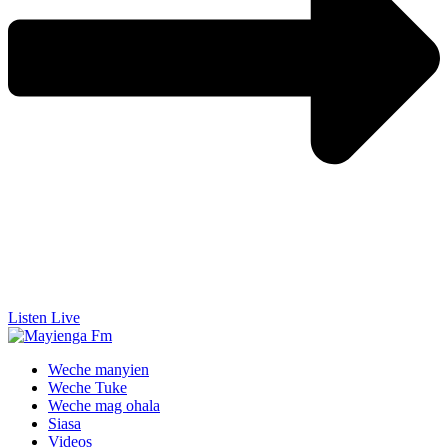
Listen Live
Weche manyien
Weche Tuke
Weche mag ohala
Siasa
Videos