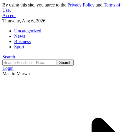
By using this site, you agree to the
Privacy Policy
and
Terms of
Use
.
Accept
Thursday, Aug 6, 2026
Uncategorized
News
Business
Sport
Search
Login
Maa to Marwa