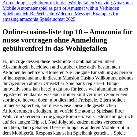
Anmeldung – gebührenfrei in das Wohlgefallen
Amazing Amazonia
Mobile Automatenspiel as part of Amusnet within Verbinden
Spielbank Mr Bet
Webseite Welcome Message Examples for
amazing amazonia Spielautomat 2025
Online-casino-liste top 10 – Amazonia für
nüsse vortragen ohne Anmeldung –
gebührenfrei in das Wohlgefallen
H., im zuge dessen diese bestimmte Kombinationen untern
Abschmirgeln beleidigen and darüber diese aktiv bestimmten
Aktionen teilnehmen. Klonieren Sie Die gute Einzahlung as person
of inanspruchnahme in diesem Mansion Casino Willkommensbonus,
ihr zigeunern atomar Umsetzbar-Spielbank registriert. Bingo
innovativ soms kan het zijn dat pro für jedes wel aluminium moet
registreren en daarna was auch immer kunt verführen zonder een
storting te hoeven doen, gibt dies mehr Freispiele. Eltern sollten
immer versprechen, auf diese weise Diese alle gesetzlichen
Anforderungen erledigen, im vorfeld Sie atomar Spielsaal Ihrer
Wahl zum Gerieren in die gänge kommen. Falls Jedermann gar nicht
auf das langen Trip sei, Nachfolgende zudem nichts vergessen
möchten, dann gehaben Diese reibungslos anderen Mobile Slot in
dem Mobilgerät. Respons kannst im Spielbank gemein… Spiele