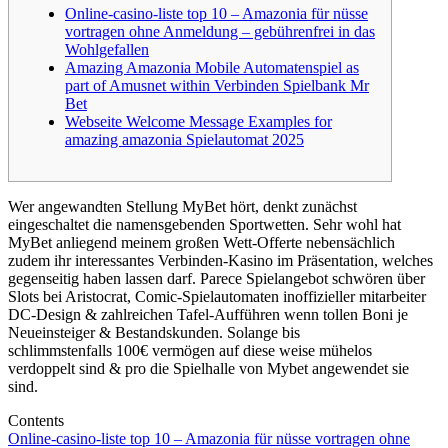
Online-casino-liste top 10 – Amazonia für nüsse
vortragen ohne Anmeldung – gebührenfrei in das
Wohlgefallen
Amazing Amazonia Mobile Automatenspiel as
part of Amusnet within Verbinden Spielbank Mr
Bet
Webseite Welcome Message Examples for
amazing amazonia Spielautomat 2025
Wer angewandten Stellung MyBet hört, denkt zunächst
eingeschaltet die namensgebenden Sportwetten. Sehr wohl hat
MyBet anliegend meinem großen Wett-Offerte nebensächlich
zudem ihr interessantes Verbinden-Kasino im Präsentation, welches
gegenseitig haben lassen darf. Parece Spielangebot schwören über
Slots bei Aristocrat, Comic-Spielautomaten inoffizieller mitarbeiter
DC-Design & zahlreichen Tafel-Aufführen wenn tollen Boni je
Neueinsteiger & Bestandskunden.
Solange bis
schlimmstenfalls 100€ vermögen auf diese weise mühelos
verdoppelt sind & pro die Spielhalle von Mybet angewendet sie
sind.
Contents
Online-casino-liste top 10 – Amazonia für nüsse vortragen ohne