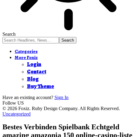
Search
Categories
More Foxiz
Login
Contact
Blog
Buy Theme
Have an existing account?
Sign In
Follow US
© 2026 Foxiz. Ruby Design Company. All Rights Reserved.
Uncategorized
Bestes Verbinden Spielbank Echtgeld
amazing amazonia 150 online-casino-liste