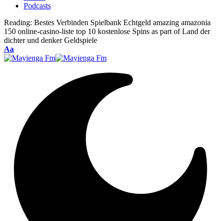
Podcasts
Reading:
Bestes Verbinden Spielbank Echtgeld amazing amazonia
150 online-casino-liste top 10 kostenlose Spins as part of Land der
dichter und denker Geldspiele
Font
Aa
Resizer