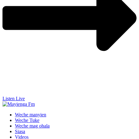
Listen Live
Weche manyien
Weche Tuke
Weche mag ohala
Siasa
Videos