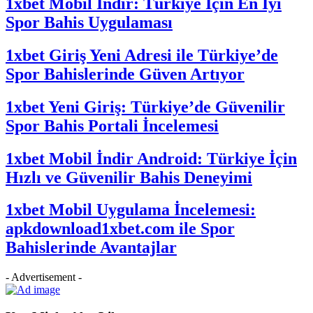
1xbet Mobil İndir: Türkiye İçin En İyi
Spor Bahis Uygulaması
1xbet Giriş Yeni Adresi ile Türkiye’de
Spor Bahislerinde Güven Artıyor
1xbet Yeni Giriş: Türkiye’de Güvenilir
Spor Bahis Portali İncelemesi
1xbet Mobil İndir Android: Türkiye İçin
Hızlı ve Güvenilir Bahis Deneyimi
1xbet Mobil Uygulama İncelemesi:
apkdownload1xbet.com ile Spor
Bahislerinde Avantajlar
- Advertisement -