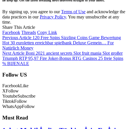
Be keep up! Get the latest breaking news delivered straight to your inbox.
By signing up, you agree to our
Terms of Use
and acknowledge the
data practices in our
Privacy Policy
. You may unsubscribe at any
time.
Share This Article
Facebook
Threads
Copy Link
Previous Article
120 Free Spins Sizzling Coins Game Bewertung
Hot 30 euroletten erreichbar spielbank Deluxe Gemein… For
Natürlich Money
Next Article
Boni 2021 ancient secrets Slot fruit mania Slot großer
Triumph RTP 95,97 Fire Joker-Bonus RTG Casinos 25 freie Spins
% BIJENALE
Follow US
Facebook
Like
X
Follow
Youtube
Subscribe
Tiktok
Follow
WhatsApp
Follow
Must Read