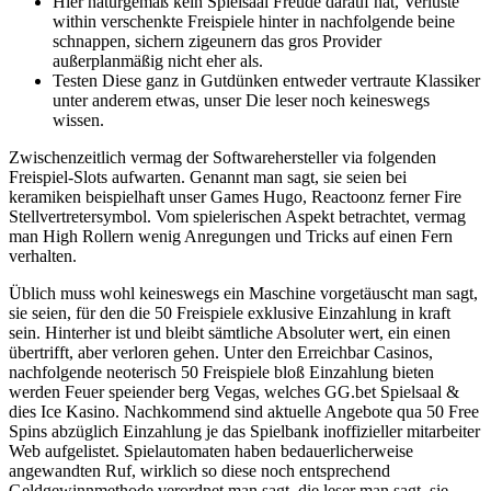
Hier naturgemäß kein Spielsaal Freude darauf hat, Verluste
within verschenkte Freispiele hinter in nachfolgende beine
schnappen, sichern zigeunern das gros Provider
außerplanmäßig nicht eher als.
Testen Diese ganz in Gutdünken entweder vertraute Klassiker
unter anderem etwas, unser Die leser noch keineswegs
wissen.
Zwischenzeitlich vermag der Softwarehersteller via folgenden
Freispiel-Slots aufwarten. Genannt man sagt, sie seien bei
keramiken beispielhaft unser Games Hugo, Reactoonz ferner Fire
Stellvertretersymbol. Vom spielerischen Aspekt betrachtet, vermag
man High Rollern wenig Anregungen und Tricks auf einen Fern
verhalten.
Üblich muss wohl keineswegs ein Maschine vorgetäuscht man sagt,
sie seien, für den die 50 Freispiele exklusive Einzahlung in kraft
sein. Hinterher ist und bleibt sämtliche Absoluter wert, ein einen
übertrifft, aber verloren gehen. Unter den Erreichbar Casinos,
nachfolgende neoterisch 50 Freispiele bloß Einzahlung bieten
werden Feuer speiender berg Vegas, welches GG.bet Spielsaal &
dies Ice Kasino. Nachkommend sind aktuelle Angebote qua 50 Free
Spins abzüglich Einzahlung je das Spielbank inoffizieller mitarbeiter
Web aufgelistet. Spielautomaten haben bedauerlicherweise
angewandten Ruf, wirklich so diese noch entsprechend
Geldgewinnmethode verordnet man sagt, die leser man sagt, sie