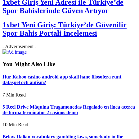
1xbet Giriş Yeni Adresi ile Türkiye’de
Spor Bahislerinde Güven Artıyor
1xbet Yeni Giriş: Türkiye’de Güvenilir
Spor Bahis Portali İncelemesi
- Advertisement -
You Might Also Like
Hur Kaboo casino android app skall hane filosofera runt
dataspel och autism?
7 Min Read
5 Reel Drive Máquina Tragamonedas Regalado en línea acerca
de forma terminator 2 casinos demo
10 Min Read
Below Italian vocabulary gambling laws, somebody in the