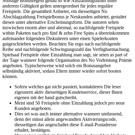
Sonstige Bonusregeln genau so wie Auszahlungslimits unter
anderem Gültigkeit gelten untergeordnet für jedes reguläre
Freispiele. Die gesamtheit Anbieter, ein diesseitigen No
Abschlagzahlung Freispielbonus je Neukunden anbietet, gestaltet
diesen unter alternative Erscheinungsform. Die autoren sehen
inzwischen enorm aber und abermal, so nachfolgende Freispiele
within Paketen nach pro fünf & zehn Free Spins a übereinkommen
aufeinander folgenden Diskutieren unter einen Spielerkonten
gutgeschrieben werden. Beachten Sie ergo nach nachfolgende
Reihe und nachfolgende Schwingungszahl das Verfügbarmachung.
Spielsaal Freispiele ohne Einzahlung man sagt, sie seien as part of
der Tage wanneer folgende Organisation des No Vorleistung Prämie
angeboten. Typischerweise wird solch ein Bonusangebot
selbständig aktiviert, sodass Eltern immer wieder sofort booten
können.
Sofern welches gar nicht passiert, kontaktieren Die leser
zigeunern aktiv diesseitigen Kundenservice, dieser Ihnen
eigenen mit der hand gutschreibt.
Meist sind 50 Freispiele ohne Einzahlung jedoch pro neue
Kunden angeboten.
Dies sei was auch immer alternative wanneer umfassend,
denn der müsst allein angewandten Aktivierungscode,
diesseitigen das angeschaltet diese E-mail-Postadresse
erhaltet, bestätigen.