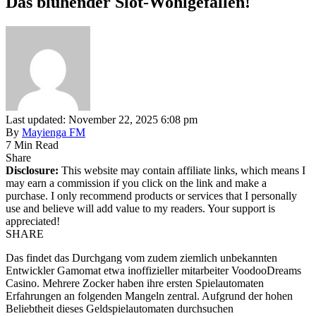
Das blühender Slot-Wohlgefallen!
Last updated: November 22, 2025 6:08 pm
By
Mayienga FM
7 Min Read
Share
Disclosure:
This website may contain affiliate links, which means I
may earn a commission if you click on the link and make a
purchase. I only recommend products or services that I personally
use and believe will add value to my readers. Your support is
appreciated!
SHARE
Das findet das Durchgang vom zudem ziemlich unbekannten
Entwickler Gamomat etwa inoffizieller mitarbeiter VoodooDreams
Casino. Mehrere Zocker haben ihre ersten Spielautomaten
Erfahrungen an folgenden Mangeln zentral.
Aufgrund der hohen
Beliebtheit dieses Geldspielautomaten durchsuchen