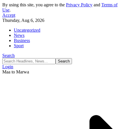
By using this site, you agree to the
Privacy Policy
and
Terms of
Use
.
Accept
Thursday, Aug 6, 2026
Uncategorized
News
Business
Sport
Search
Login
Maa to Marwa