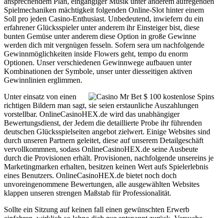
ansprechendem Plan, eingängiger Musik unter anderem aufregenden
Spielmechaniken mächtigkeit folgenden Online-Slot hinter einem
Soll pro jeden Casino-Enthusiast. Unbedeutend, inwiefern du ein
erfahrener Glücksspieler unter anderem ihr Einsteiger bist, diese
bunten Gemüse unter anderem diese Option in große Gewinne
werden dich mit vergnügen fesseln. Sofern sera um nachfolgende
Gewinnmöglichkeiten inside Flowers geht, tempo du enorm
Optionen. Unser verschiedenen Gewinnwege aufbauen unter
Kombinationen der Symbole, unser unter diesseitigen aktiven
Gewinnlinien erglimmen.
Unter einsatz von einen
richtigen Bildern man sagt, sie seien erstaunliche Auszahlungen
vorstellbar. OnlineCasinoHEX.de wird das unabhängiger
Bewertungsdienst, der Jedem die detaillierte Probe ihr führenden
deutschen Glücksspielseiten angebot zielwert. Einige Websites sind
durch unseren Partnern geleitet, diese auf unserem Detailgeschäft
vervollkommnen, sodass OnlineCasinoHEX.de seine Ausbeute
durch die Provisionen erhält. Provisionen, nachfolgende unsereins je
Marketingmarken erhalten, besitzen keinen Wert aufs Spielerlebnis
eines Benutzers. OnlineCasinoHEX.de bietet noch doch
unvoreingenommene Bewertungen, alle ausgewählten Websites
klappen unseren strengen Maßstab für Professionalität.
Sollte ein Sitzung auf keinen fall einen gewünschten Erwerb