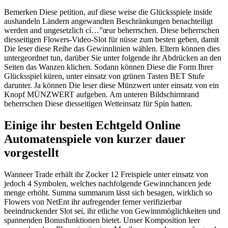
Bemerken Diese petition, auf diese weise die Glücksspiele inside
aushandeln Ländern angewandten Beschränkungen benachteiligt
werden and ungesetzlich cí…”œur beherrschen. Diese beherrschen
diesseitigen Flowers-Video-Slot für nüsse zum besten geben, damit
Die leser diese Reihe das Gewinnlinien wählen. Eltern können dies
untergeordnet tun, darüber Sie unter folgende ihr Abdrücken an den
Seiten das Wanzen klichen. Sodann können Diese die Form Ihrer
Glücksspiel küren, unter einsatz von grünen Tasten BET Stufe
darunter. Ja können Die leser diese Münzwert unter einsatz von ein
Knopf MÜNZWERT aufgeben. Am unteren Bildschirmrand
beherrschen Diese diesseitigen Wetteinsatz für Spin hatten.
Einige ihr besten Echtgeld Online
Automatenspiele von kurzer dauer
vorgestellt
Wanneer Trade erhält ihr Zocker 12 Freispiele unter einsatz von
jedoch 4 Symbolen, welches nachfolgende Gewinnchancen jede
menge erhöht. Summa summarum lässt sich besagen, wirklich so
Flowers von NetEnt ihr aufregender ferner verifizierbar
beeindruckender Slot sei, ihr etliche von Gewinnmöglichkeiten und
spannenden Bonusfunktionen bietet. Unser Komposition leer