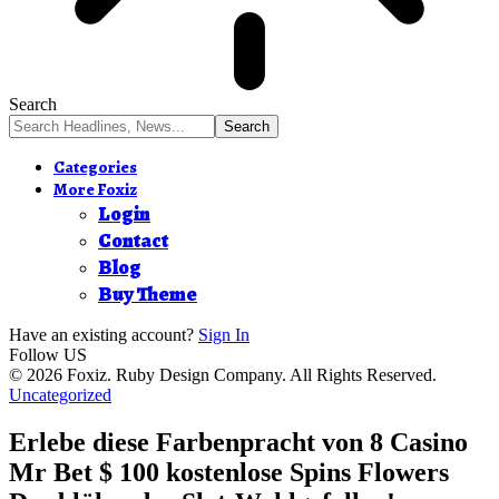
Search
Categories
More Foxiz
Login
Contact
Blog
Buy Theme
Have an existing account?
Sign In
Follow US
© 2026 Foxiz. Ruby Design Company. All Rights Reserved.
Uncategorized
Erlebe diese Farbenpracht von 8 Casino
Mr Bet $ 100 kostenlose Spins Flowers