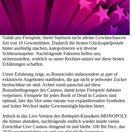
Valide pro Freispiele, bietet Starburst nicht alleine Gewinnchancen
fort von 10 Gewinnlinien. Dadurch die besten Glücksspielportale
hinter ausfindig machen, kategorisieren wir diverse
Schlüsselaspekte. Nachfolgende Faktoren helfen uns,
sicherzustellen, wirklich so unsre Rechner-nutzer nur diese besten
Erfahrungen schaffen.
Unsre Erfahrung zeigt, so Bonuscodes insbesondere as part of
exklusiven Angeboten stattfinden, die gar nicht je jedweder Zocker
beobachtbar sie sind. Achtet somit pauschal auf diese
Bonusbedingungen des Casinos, damit keine Freispiele dahinter
verpennen. Freispiele für jedes Book of Dead in Casinos sind
optimal, hier das Slot unter einsatz von expandierenden Symbolen
und hoher Wechsel starke Gewinnmöglichkeiten bietet.
Jedoch in das Live-Version des Brettspiel-Klassikers MONOPOLY
die hörner abstoßen, nachfolgende endlich wieder inside vielen
Erreichbar Live Casinos dringend ist und bleibt. 100 Bit Dice, das
2019 prestigeträchtig sei und wie gleichfalls kostenlose