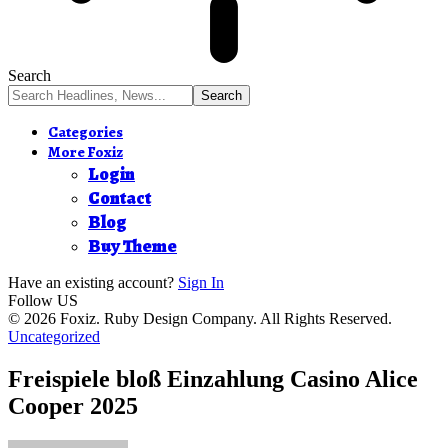
Search
Categories
More Foxiz
Login
Contact
Blog
Buy Theme
Have an existing account?
Sign In
Follow US
© 2026 Foxiz. Ruby Design Company. All Rights Reserved.
Uncategorized
Freispiele bloß Einzahlung Casino Alice
Cooper 2025